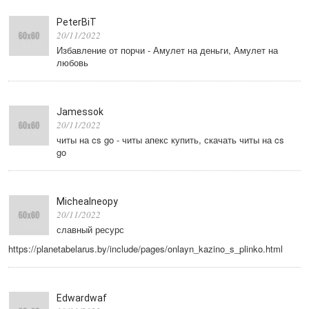
PeterBiT
20/11/2022
Избавление от порчи - Амулет на деньги, Амулет на
любовь
Jamessok
20/11/2022
читы на cs go - читы апекс купить, скачать читы на cs
go
Michealneopy
20/11/2022
славный ресурс
https://planetabelarus.by/include/pages/onlayn_kazino_s_plinko.html
Edwardwaf