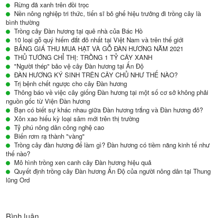
Rừng đã xanh trên đồi trọc
Nền nông nghiệp tri thức, tiến sĩ bỏ ghế hiệu trưởng đi trồng cây là
bình thường
Trồng cây Đàn hương tại quê nhà của Bác Hồ
10 loại gỗ quý hiếm đắt đỏ nhất tại Việt Nam và trên thế giới
BẢNG GIÁ THU MUA HẠT VÀ GỖ ĐÀN HƯƠNG NĂM 2021
THỦ TƯỚNG CHỈ THỊ: TRỒNG 1 TỶ CÂY XANH
"Người thép" bảo vệ cây Đàn hương tại Ấn Độ
ĐÀN HƯƠNG KÝ SINH TRÊN CÂY CHỦ NHƯ THẾ NÀO?
Trị bệnh chết ngược cho cây Đàn hương
Thông báo về việc cây giống Đàn hương tại một số cơ sở không phải
nguồn gốc từ Viện Đàn hương
Bạn có biết sự khác nhau giữa Đàn hương trắng và Đàn hương đỏ?
Xôn xao hiếu kỳ loại sâm mới trên thị trường
Tỷ phú nông dân công nghệ cao
Biến rơm rạ thành "vàng"
Trồng cây đàn hương để làm gì? Đàn hương có tiềm năng kinh tế như
thế nào?
Mô hình trồng xen canh cây Đàn hương hiệu quả
Quyết định trồng cây Đàn hương Ấn Độ của người nông dân tại Thung
lũng Ord
Bình luận