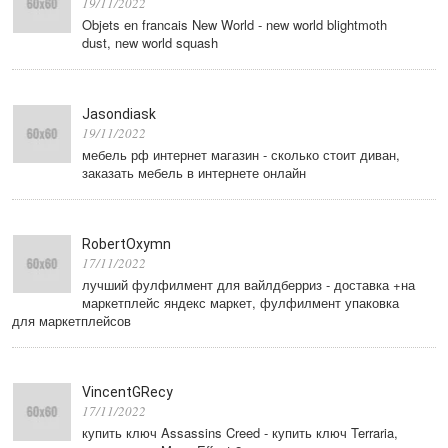
19/11/2022
Objets en francais New World - new world blightmoth
dust, new world squash
Jasondiask
19/11/2022
мебель рф интернет магазин - сколько стоит диван,
заказать мебель в интернете онлайн
RobertOxymn
17/11/2022
лучший фулфилмент для вайлдберриз - доставка +на
маркетплейс яндекс маркет, фулфилмент упаковка
для маркетплейсов
VincentGRecy
17/11/2022
купить ключ Assassins Creed - купить ключ Terraria,