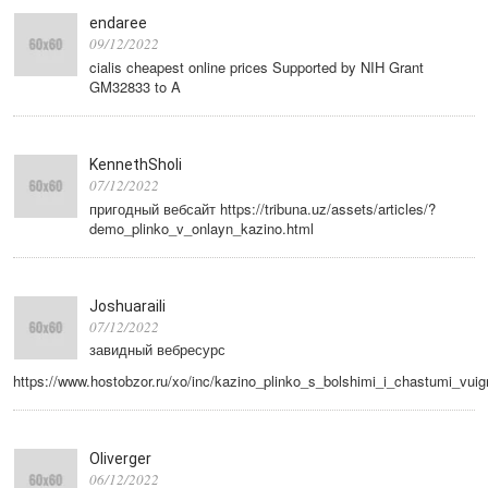
endaree
09/12/2022
cialis cheapest online prices Supported by NIH Grant
GM32833 to A
KennethSholi
07/12/2022
пригодный вебсайт https://tribuna.uz/assets/articles/?
demo_plinko_v_onlayn_kazino.html
Joshuaraili
07/12/2022
завидный вебресурс
https://www.hostobzor.ru/xo/inc/kazino_plinko_s_bolshimi_i_chastumi_vui
Oliverger
06/12/2022