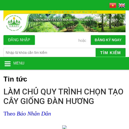
ĐĂNG NHẬP
ĐĂNG KÝ NGAY
hoặc
TÌM KIẾM
MENU
Tin tức
LÀM CHỦ QUY TRÌNH CHỌN TẠO
CÂY GIỐNG ĐÀN HƯƠNG
Theo
Báo Nhân Dân