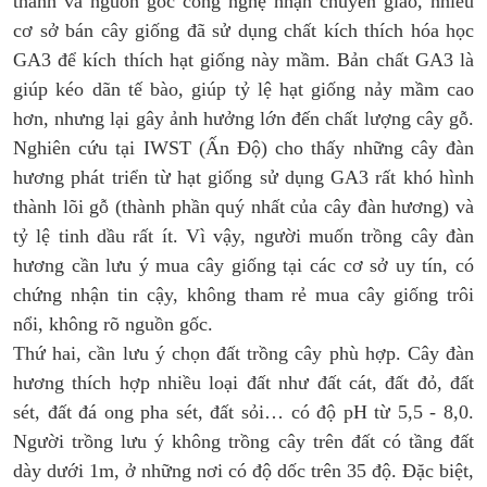
thành và nguồn gốc công nghệ nhận chuyển giao, nhiều
cơ sở bán cây giống đã sử dụng chất kích thích hóa học
GA3 để kích thích hạt giống này mầm. Bản chất GA3 là
giúp kéo dãn tế bào, giúp tỷ lệ hạt giống nảy mầm cao
hơn, nhưng lại gây ảnh hưởng lớn đến chất lượng cây gỗ.
Nghiên cứu tại IWST (Ấn Độ) cho thấy những cây đàn
hương phát triển từ hạt giống sử dụng GA3 rất khó hình
thành lõi gỗ (thành phần quý nhất của cây đàn hương) và
tỷ lệ tinh dầu rất ít. Vì vậy, người muốn trồng cây đàn
hương cần lưu ý mua cây giống tại các cơ sở uy tín, có
chứng nhận tin cậy, không tham rẻ mua cây giống trôi
nổi, không rõ nguồn gốc.
Thứ hai
,
cần lưu ý chọn đất trồng cây phù hợp. Cây đàn
hương thích hợp nhiều loại đất như đất cát, đất đỏ, đất
sét, đất đá ong pha sét, đất sỏi… có độ pH từ 5,5 - 8,0.
Người trồng lưu ý không trồng cây trên đất có tầng đất
dày dưới 1m, ở những nơi có độ dốc trên 35 độ. Đặc biệt,