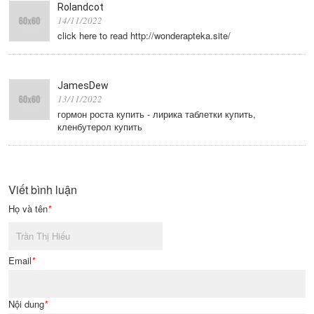
Rolandcot
14/11/2022
click here to read http://wonderapteka.site/
JamesDew
13/11/2022
гормон роста купить - лирика таблетки купить,
кленбутерол купить
Viết bình luận
Họ và tên
*
Email
*
Nội dung
*