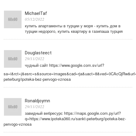
MichaelTaf
05/12/2022
купить апартаменты в турции у моря - купить дом в
турции недорого, купить квартиру в газипаша турция
Douglasteect
29/11/2022
чудный сайт https://www.google.com.sv/url?
sa=i&rct=j&esrc=s&source=images&cad=rja&uact=8&ved=0CAcQjRw&url=ht
peterburg/ipoteka-bez-pervogo-vznosa
Ronaldjoymn
29/11/2022
завидный вебресурс https://maps.google.com.py/url?
q=https://www.ipoteka360.ru/sankt-peterburg/ipoteka-bez-
pervogo-vznosa