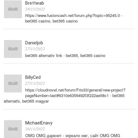
Brettwab
28/11/2022
https://www.fusioncash.net/forum.php?topic=95245.0 -
bet365 casino, bet365 casino
Danieljob
27/11/2022
bet365 alternativ link - bet365, bet365 casino
BillyCed
27/11/2022
https://cloudnovel.net/forum/Frio33/general/new-project?
pageNumber=last#6310e6359492f3f222ae58c1 - bet365
alternativ, bet365 magyar
MichaelEnavy
26/11/2022
OMG OMG даркнет - зеркало омг, сайт OMG OMG