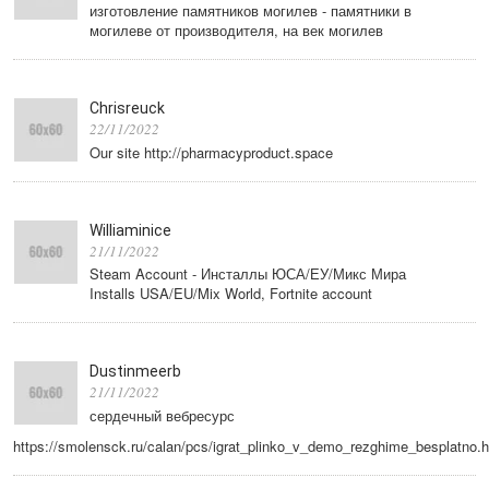
изготовление памятников могилев - памятники в
могилеве от производителя, на век могилев
Chrisreuck
22/11/2022
Our site http://pharmacyproduct.space
Williaminice
21/11/2022
Steam Account - Инсталлы ЮСА/ЕУ/Микс Мира
Installs USA/EU/Mix World, Fortnite account
Dustinmeerb
21/11/2022
сердечный вебресурс
https://smolensck.ru/calan/pcs/igrat_plinko_v_demo_rezghime_besplatno.h