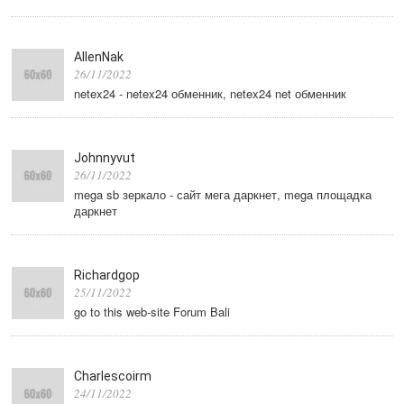
AllenNak
26/11/2022
netex24 - netex24 обменник, netex24 net обменник
Johnnyvut
26/11/2022
mega sb зеркало - сайт мега даркнет, mega площадка
даркнет
Richardgop
25/11/2022
go to this web-site Forum Bali
Charlescoirm
24/11/2022