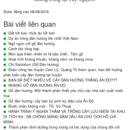
Được đăng vào
08/08/2016
Bài viết liên quan
Đất tốt hơn, thức ăn tốt hơn
Dự án trồng đàn hương lớn nhất Việt Nam
Ngủ ngon với gỗ đàn hương
Canh tác tổng hợp
Món quà thiên nhiên từ tế bào chết : Tâm gỗ
Hoạt tính kháng khuẩn, kháng nấm và kháng virus
Chi Santalum (Gỗ Đàn hương)
Đoàn công tác huyện Cam Lộ, Quảng Trị tham quan, trao đổi hướng
phát triển cây đàn hương tại huyện
BẠN ĐÃ BIẾT NHIỀU VỀ CÂY ĐÀN HƯƠNG TRẮNG ẤN ĐỘ???
NHANG GỖ ĐÀN HƯƠNG ẤN ĐỘ
Gỗ đàn hương: Một thành phần thiết yếu cho các nhà sản xuất nước
hoa
Gỗ đàn hương: cây bán ký sinh kỳ diệu của Ấn Độ
Bước chân không mỏi - TS. Vũ Thoại
HÀNH TRÌNH Ý NGHĨA THĂM VÀ TRỒNG CÂY LƯU NIỆM TẠI KHU
DI TÍCH K9 - ĐÁ CHÔNG MANG ĐẬM DẤU ẤN CHỦ TỊCH HỒ CHÍ
MINH.
Thành phần dinh dưỡng trung lượng và tác dụng của chúng đối với