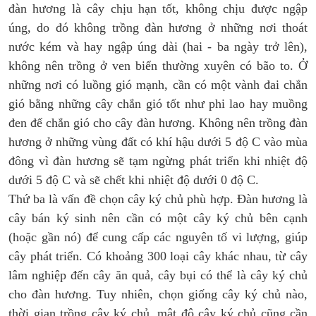
đàn hương là cây chịu hạn tốt, không chịu được ngập
úng, do đó không trồng đàn hương ở những nơi thoát
nước kém và hay ngập úng dài (hai - ba ngày trở lên),
không nên trồng ở ven biển thường xuyên có bão to. Ở
những nơi có luồng gió mạnh, cần có một vành đai chắn
gió bằng những cây chắn gió tốt như phi lao hay muồng
đen để chắn gió cho cây đàn hương. Không nên trồng đàn
hương ở những vùng đất có khí hậu dưới 5 độ C vào mùa
đông vì đàn hương sẽ tạm ngừng phát triển khi nhiệt độ
dưới 5 độ C và sẽ chết khi nhiệt độ dưới 0 độ C.
Thứ ba
là vấn đề chọn cây ký chủ phù hợp. Đàn hương là
cây bán ký sinh nên cần có một cây ký chủ bên cạnh
(hoặc gần nó) để cung cấp các nguyên tố vi lượng, giúp
cây phát triển. Có khoảng 300 loại cây khác nhau, từ cây
lâm nghiệp đến cây ăn quả, cây bụi có thể là cây ký chủ
cho đàn hương. Tuy nhiên, chọn giống cây ký chủ nào,
thời gian trồng cây ký chủ, mật độ cây ký chủ cũng cần