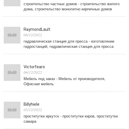
строительство частных домов - строительство жилого
дома, строительство монолитно кирпичных домов
RaymondLault
06/12/2022
гидравлическая станция для пресса - изготовление
гидростанций, гидравлическая станция для пресса
Victorfearo
06/12/2022
Мебель под заказ - Мебель от производителя,
Офисная мебель
Billyhiele
05/12/2022
проститутки иркутск - проститутки киров, проститутки
самара