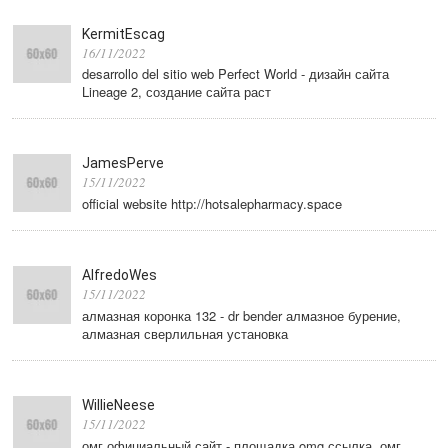
KermitEscag
16/11/2022
desarrollo del sitio web Perfect World - дизайн сайта
Lineage 2, создание сайта раст
JamesPerve
15/11/2022
official website http://hotsalepharmacy.space
AlfredoWes
15/11/2022
алмазная коронка 132 - dr bender алмазное бурение,
алмазная сверлильная установка
WillieNeese
15/11/2022
омг официальный сайт - площадка omg ссылка, омг