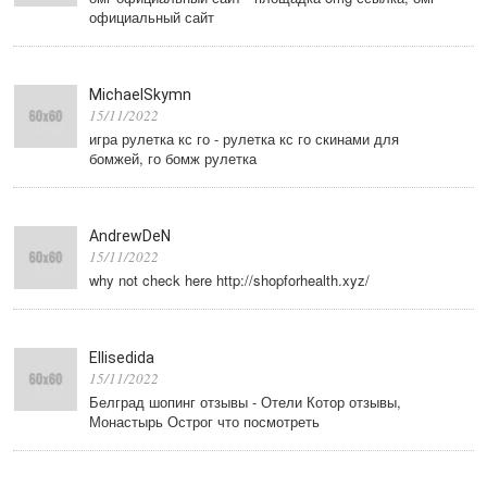
официальный сайт
MichaelSkymn
15/11/2022
игра рулетка кс го - рулетка кс го скинами для
бомжей, го бомж рулетка
AndrewDeN
15/11/2022
why not check here http://shopforhealth.xyz/
Ellisedida
15/11/2022
Белград шопинг отзывы - Отели Котор отзывы,
Монастырь Острог что посмотреть