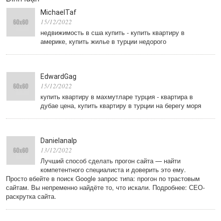
MichaelTaf
15/12/2022
недвижимость в сша купить - купить квартиру в
америке, купить жилье в турции недорого
EdwardGag
15/12/2022
купить квартиру в махмутларе турция - квартира в
дубае цена, купить квартиру в турции на берегу моря
Danielanalp
13/12/2022
Лучший способ сделать прогон сайта — найти
компетентного специалиста и доверить это ему.
Просто вбейте в поиск Google запрос типа: прогон по трастовым
сайтам. Вы непременно найдёте то, что искали. Подробнее: СЕО-
раскрутка сайта.