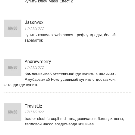
купить ключ Mass Effect 2
Jasonvox
17/11/2022
купить кошелек webmoney - рефаунд еды, белый
заработок
Andrewmorry
17/11/2022
бамланивимаб этесевимаб где купить в наличии -
Амубарвимаб Ромлусевимаб купить с доставкой,
кстанди где купить
TravisLiz
17/11/2022
tractor electric copii md - квадроциклы в бельцах цены,
тепловой насос воздух-вода кишинев