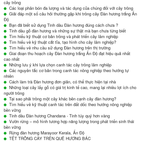
cây trồng
Các loại phân bón đa lượng và tác dụng của chúng đối với cây trồng
Giải đáp một số câu hỏi thường gặp khi trồng cây Đàn hương trắng Ấn
Độ
Bạn đã biết sử dụng Tinh dầu Đàn hương đúng cách chưa ?
Tinh dầu gỗ đàn hương và những sự thật mà bạn chưa từng biết
Tìm hiểu kỹ thuật cơ bản trồng và phát triển cây lâm nghiệp
Tìm hiểu về kỹ thuật cắt tỉa, tạo hình cho cây lâm nghiệp?
Tìm hiểu về nhu cầu sử dụng Đàn hương trên thị trường
Giai đoạn thu hoạch cây Đàn hương trắng Ấn Độ đạt hiệu quả nhất
cao nhất
Những lưu ý khi lựa chọn canh tác cây trồng lâm nghiệp
Các nguyên tắc cơ bản trong canh tác nông nghiệp theo hướng tự
nhiên
Cách làm trà Đàn hương đơn giản, có thể thực hiện tại nhà
Những loại cây lấy gỗ có giá trị kinh tế cao, mang lại nhiều lợi ích cho
người trồng
Tại sao phải trồng một cây khác bên cạnh cây đàn hương?
Tìm hiểu về kỹ thuật canh tác trên đất dốc theo hướng nông nghiệp
bền vững
Tinh dầu Đàn hương Chandana - Tinh túy quý hơn vàng
Vườn rừng – mô hình tương hợp năng lượng trong phát triển sinh thái
bền vững
Rừng đàn hương Marayoor Kerala, Ấn Độ
TẾT TRỒNG CÂY TRÊN QUÊ HƯƠNG BÁC