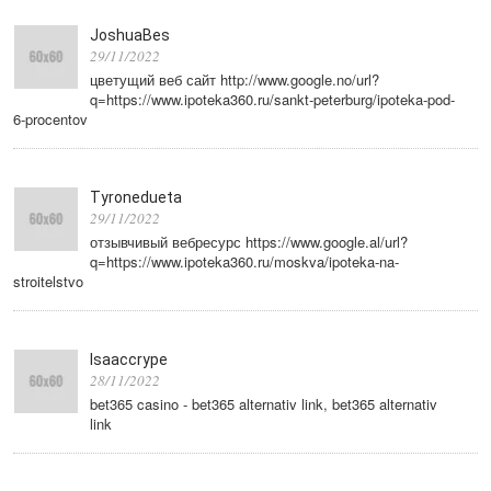
JoshuaBes
29/11/2022
цветущий веб сайт http://www.google.no/url?
q=https://www.ipoteka360.ru/sankt-peterburg/ipoteka-pod-
6-procentov
Tyronedueta
29/11/2022
отзывчивый вебресурс https://www.google.al/url?
q=https://www.ipoteka360.ru/moskva/ipoteka-na-
stroitelstvo
Isaaccrype
28/11/2022
bet365 casino - bet365 alternativ link, bet365 alternativ
link