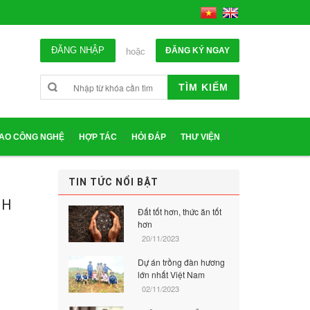
ĐĂNG NHẬP
ĐĂNG KÝ NGAY
hoặc
TÌM KIẾM
IAO CÔNG NGHỆ
HỢP TÁC
HỎI ĐÁP
THƯ VIỆN
TIN TỨC NỔI BẬT
NH
Đất tốt hơn, thức ăn tốt
hơn
20/11/2023
Dự án trồng đàn hương
lớn nhất Việt Nam
02/11/2023