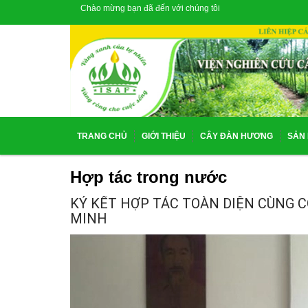
Chào mừng bạn đã đến với chúng tôi
TRANG CHỦ
GIỚI THIỆU
CÂY ĐÀN HƯƠNG
SẢN
Hợp tác trong nước
KÝ KẾT HỢP TÁC TOÀN DIỆN CÙNG 
MINH