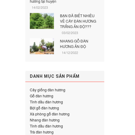
hương tại huyện
14/02/2023
BẠN ĐÃ BIẾT NHIỀU
VỀ CÂY ĐÀN HƯƠNG
TRẮNG ẤN ĐỘ???
03/02/2023
NHANG GỖ ĐÀN
HƯƠNG ẤN ĐỘ
14/12/2022
DANH MỤC SẢN PHẨM
Cây giống đàn hương
Gỗ đàn hương
Tinh dầu đàn hương
Bột gỗ đàn hương
Xà phòng gỗ đàn hương
Nhang đàn hương
Tinh dầu đàn hương
Trà đàn hương