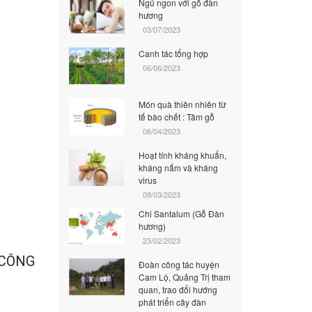
Ngủ ngon với gỗ đàn
hương
03/07/2023
Canh tác tổng hợp
06/06/2023
Món quà thiên nhiên từ
tế bào chết : Tâm gỗ
06/04/2023
Hoạt tính kháng khuẩn,
kháng nấm và kháng
virus
09/03/2023
Chi Santalum (Gỗ Đàn
hương)
23/02/2023
 CÔNG
Đoàn công tác huyện
Cam Lộ, Quảng Trị tham
quan, trao đổi hướng
phát triển cây đàn