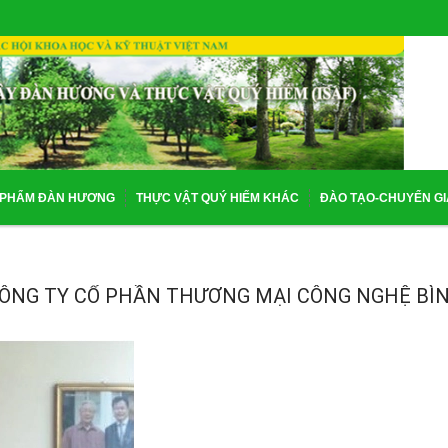
 PHẨM ĐÀN HƯƠNG
THỰC VẬT QUÝ HIẾM KHÁC
ĐÀO TẠO-CHUYỂN G
CÔNG TY CỔ PHẦN THƯƠNG MẠI CÔNG NGHỆ BÌ