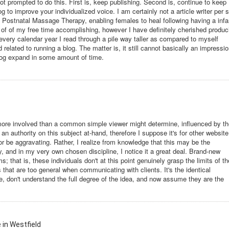
not prompted to do this. First is, keep publishing. Second is, continue to keep
 to improve your individualized voice. I am certainly not a article writer per s
t Postnatal Massage Therapy, enabling females to heal following having a infa
t of of my free time accomplishing, however I have definitely cherished produc
 every calendar year I read through a pile way taller as compared to myself
d related to running a blog. The matter is, it still cannot basically an impressio
log expand in some amount of time.
y more involved than a common simple viewer might determine, influenced by th
 an authority on this subject at-hand, therefore I suppose it's for other website
 or be aggravating. Rather, I realize from knowledge that this may be the
, and in my very own chosen discipline, I notice it a great deal. Brand-new
 that is, these individuals don't at this point genuinely grasp the limits of th
that are too general when communicating with clients. It's the identical
 don't understand the full degree of the idea, and now assume they are the
l
in Westfield