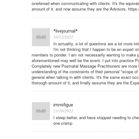
overbroad when communicating with clients. It's the equiva
amount of it, and now assume they are the Advisors. https
*livejournal*
10/12/2022
In actuality, a lot of questions are a lot more i
I'm not thinking that I happen to be an expert on
members to ponder. I am not necessarily wanting to make pr
aforementioned may well be the event. I put into practice Po
Completely new Postnatal Massage Practitioners are more lik
understanding of the constraints of their personal "scope of
general when talking in with clients. It's the same exact o
thorough amount of it, and finally assume they are the Exp
immifigue
23/10/2022
I sleep better, and have stopped needing to ch
one cramp