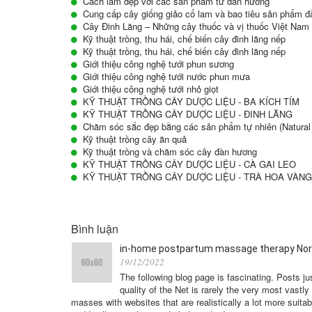
Cách làm đẹp với các sản phẩm từ đàn hương
Cung cấp cây giống giảo cổ lam và bao tiêu sản phẩm đ
Cây Đinh Lăng – Những cây thuốc và vị thuốc Việt Nam
Kỹ thuật trồng, thu hái, chế biến cây đinh lăng nếp
Kỹ thuật trồng, thu hái, chế biến cây đinh lăng nếp
Giới thiệu công nghệ tưới phun sương
Giới thiệu công nghệ tưới nước phun mưa
Giới thiệu công nghệ tưới nhỏ giọt
KỸ THUẬT TRỒNG CÂY DƯỢC LIỆU - BA KÍCH TÍM
KỸ THUẬT TRỒNG CÂY DƯỢC LIỆU - ĐINH LĂNG
Chăm sóc sắc đẹp bằng các sản phẩm tự nhiên (Natural
Kỹ thuật trồng cây ăn quả
Kỹ thuật trồng và chăm sóc cây đàn hương
KỸ THUẬT TRỒNG CÂY DƯỢC LIỆU - CÀ GAI LEO
KỸ THUẬT TRỒNG CÂY DƯỢC LIỆU - TRÀ HOA VÀNG
Bình luận
in-home postpartum massage therapy Nor
19/12/2022
The following blog page is fascinating. Posts ju
quality of the Net is rarely the very most vastl
masses with websites that are realistically a lot more suitab