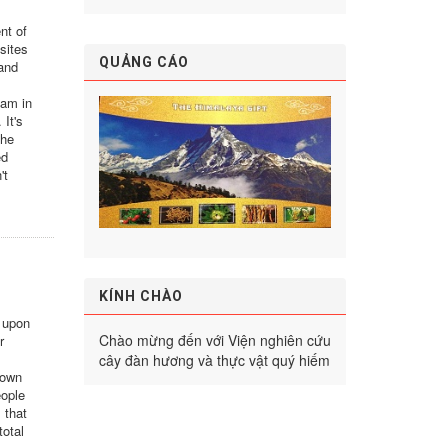
nt of
 sites
QUẢNG CÁO
band
 am in
It's
the
ed
't
KÍNH CHÀO
d upon
Chào mừng đến với Viện nghiên cứu
r
cây đàn hương và thực vật quý hiếm
 own
eople
 that
total