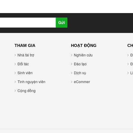
Gửi
THAM GIA
HOẠT ĐỘNG
CH
Nhà tài trợ
Nghiên cứu
Đ
Đối tác
Đào tạo
Đ
Sinh viên
Dịch vụ
L
Tình nguyện viên
eCommer
Cộng đồng