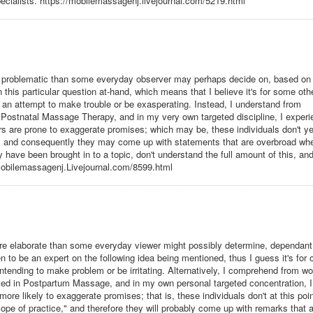
Specialists. https://mobilemassagenj.livejournal.com/5219.html
ore problematic than some everyday observer may perhaps decide on, based on 
n this particular question at-hand, which means that I believe it's for some oth
 an attempt to make trouble or be exasperating. Instead, I understand from
n Postnatal Massage Therapy, and in my very own targeted discipline, I exper
ers are prone to exaggerate promises; which may be, these individuals don't ye
ce," and consequently they may come up with statements that are overbroad wh
have been brought in to a topic, don't understand the full amount of this, an
//Mobilemassagenj.Livejournal.com/8599.html
 more elaborate than some everyday viewer might possibly determine, dependant
pen to be an expert on the following idea being mentioned, thus I guess it's for 
ntending to make problem or be irritating. Alternatively, I comprehend from wo
ated in Postpartum Massage, and in my own personal targeted concentration, I
ore likely to exaggerate promises; that is, these individuals don't at this poi
ope of practice," and therefore they will probably come up with remarks that 