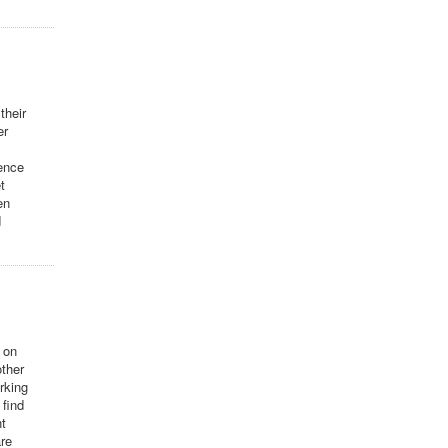
their
er
ience
t
en
d
 on
other
rking
 find
nt
are