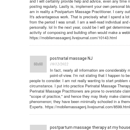
and I will certainly provide help and advice, even any time 
posting regularly. Lastly is, implement your own personal blog
am in reality a Postpartum Massage Practitioner. I carry ou
It's advantageous work. That is precisely what I spend a lo
from the period I was small. I am a well-read individual and
personally. lol In the next year, could be I will get determine
activity of composing and building often would make a web
https://mobilemassagenj.livejournal.com/10143.html
postnatal massage NJ
18/12/2022
In fact, nearly all information are considerabl
point-of-view. I'm not stating that I happen to be
people to consider. I am not really wanting to start problem
circumstance. I put into practice Perinatal Massage Therapy
Perinatal Massage Practitioners are prone to overstate claims;
"scope of practice," and hence they may likely make claims 
phenomenon; they have been minimally schooled in a theme,
Experts. https://mobilemassagenj.livejournal.com/8599.htm
postpartum massage therapy at my house 