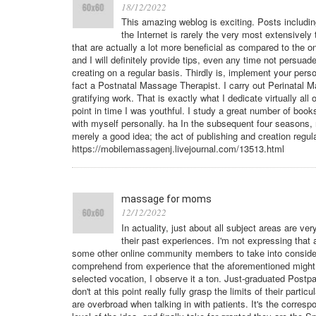
18/12/2022
This amazing weblog is exciting. Posts includin
the Internet is rarely the very most extensively 
that are actually a lot more beneficial as compared to the 
and I will definitely provide tips, even any time not persuad
creating on a regular basis. Thirdly is, implement your perso
fact a Postnatal Massage Therapist. I carry out Perinatal Ma
gratifying work. That is exactly what I dedicate virtually al
point in time I was youthful. I study a great number of boo
with myself personally. ha In the subsequent four seasons, 
merely a good idea; the act of publishing and creation regu
https://mobilemassagenj.livejournal.com/13513.html
massage for moms
12/12/2022
In actuality, just about all subject areas are
their past experiences. I'm not expressing that a
some other online community members to take into considerat
comprehend from experience that the aforementioned might
selected vocation, I observe it a ton. Just-graduated Postp
don't at this point really fully grasp the limits of their par
are overbroad when talking in with patients. It's the corres