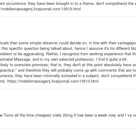
lent occurrence; they have been brought in to a theme, don't comprehend the e
://mobilemassagenj.livejournal.com/13513.html
ntricate than some simple observer could decide on, in line with their vantagepo
 this specific question being talked about, hence I assume it's for different bl
oblem or be aggravating. Rather, I recognize from working experience that t
stnatal Massage, and in my own selected profession, I find it quite a bit.
ely to overstate promises; that is, they don't at this point absolutely have a
 practice," and therefore they will probably come up with comments that are t
ccurrence; they have been minimally schooled in a subject, don't comprehend t
erts. https://mobilemassagenj.livejournal.com/13513.html
ew Tums all the time cheapest cialis 20mg It has been a week now, and I ve n