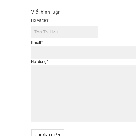
Viết bình luận
Họ và tên
*
Email
*
Nội dung
*
GỬI BÌNH LUẬN