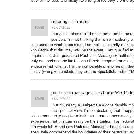
level of the idea, and finally take for granted they are the 
massage for moms
12/12/2022
In real life, almost all themes are a tad bit m
position. I'm not thinking that am an authority o
blog users to want to consider. I am not necessarily making
knowledge that this may well be the event. I am qualified i
it quite a lot. Just-graduated Postnatal Massage Practition
truly comprehend the limitations of their "scope of practi
engaging with clients. It's the comparable phenomenon; they 
finally (wrongly) conclude they are the Specialists. https:
post natal massage at my home Westfield
11/12/2022
In truth, nearly all subjects are considerably
their point-of-view. I'm not declaring that I hap
online community people to look into. I am not necessarily i
experience that this can easily be the situation. I am educ
it a whole lot. Brand-new Perinatal Massage Therapists are m
absolutely comprehend the boundaries of their particular "sc