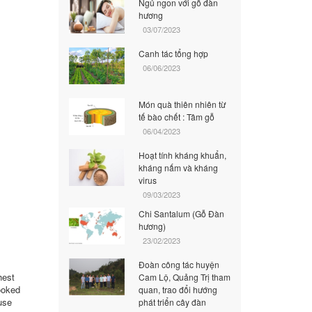
Ngủ ngon với gỗ đàn
hương
03/07/2023
Canh tác tổng hợp
06/06/2023
Món quà thiên nhiên từ
tế bào chết : Tâm gỗ
06/04/2023
Hoạt tính kháng khuẩn,
kháng nấm và kháng
virus
09/03/2023
Chi Santalum (Gỗ Đàn
hương)
23/02/2023
Đoàn công tác huyện
hest
Cam Lộ, Quảng Trị tham
looked
quan, trao đổi hướng
ouse
phát triển cây đàn