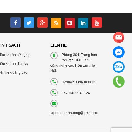
ÍNH SÁCH
LIÊN HỆ
iều khoản sử dụng
Phòng 304, Trung tâm
ươm tạo DNC, Khu
iều khoản dịch vụ
công nghệ cao Hòa Lạc, Hà
Nội.
iên hệ quảng cáo
Hotline: 0896 020202
Fax: 0462942824
tapdoandanhuong@gmail.com