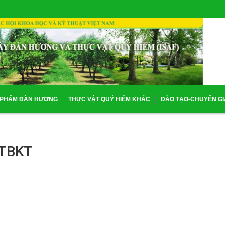
 PHẨM ĐÀN HƯƠNG
THỰC VẬT QUÝ HIẾM KHÁC
ĐÀO TẠO-CHUYỂN G
 TBKT