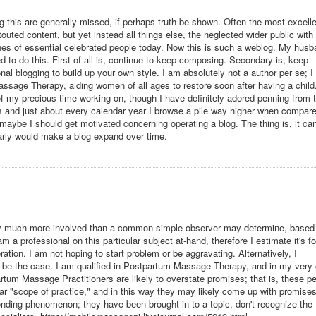
g this are generally missed, if perhaps truth be shown. Often the most excelle
touted content, but yet instead all things else, the neglected wider public with
ones of essential celebrated people today. Now this is such a weblog. My hus
ed to do this. First of all is, continue to keep composing. Secondary is, keep
nal blogging to build up your own style. I am absolutely not a author per se; I
ssage Therapy, aiding women of all ages to restore soon after having a child. 
l of my precious time working on, though I have definitely adored penning from 
ks and just about every calendar year I browse a pile way higher when compar
maybe I should get motivated concerning operating a blog. The thing is, it can
larly would make a blog expand over time.
 very much more involved than a common simple observer may determine, base
m a professional on this particular subject at-hand, therefore I estimate it's fo
ion. I am not hoping to start problem or be aggravating. Alternatively, I
 be the case. I am qualified in Postpartum Massage Therapy, and in my very
artum Massage Practitioners are likely to overstate promises; that is, these p
ticular "scope of practice," and in this way they may likely come up with promises
ponding phenomenon; they have been brought in to a topic, don't recognize the 