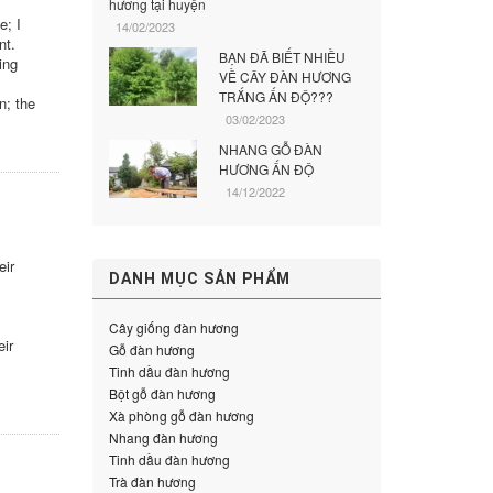
hương tại huyện
e; I
14/02/2023
nt.
BẠN ĐÃ BIẾT NHIỀU
ing
VỀ CÂY ĐÀN HƯƠNG
TRẮNG ẤN ĐỘ???
n; the
03/02/2023
NHANG GỖ ĐÀN
HƯƠNG ẤN ĐỘ
14/12/2022
eir
DANH MỤC SẢN PHẨM
Cây giống đàn hương
eir
Gỗ đàn hương
Tinh dầu đàn hương
Bột gỗ đàn hương
Xà phòng gỗ đàn hương
Nhang đàn hương
Tinh dầu đàn hương
Trà đàn hương