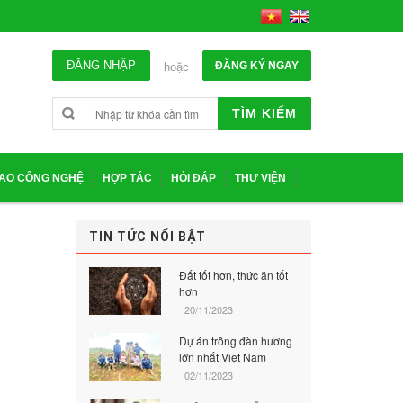
ĐĂNG NHẬP
ĐĂNG KÝ NGAY
hoặc
TÌM KIẾM
IAO CÔNG NGHỆ
HỢP TÁC
HỎI ĐÁP
THƯ VIỆN
TIN TỨC NỔI BẬT
Đất tốt hơn, thức ăn tốt
hơn
20/11/2023
Dự án trồng đàn hương
lớn nhất Việt Nam
02/11/2023