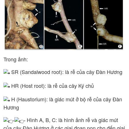
Trong ảnh:
SR (Sandalwood root): là rễ của cây Đàn Hương
HR (Host root): là rễ của cây Ký chủ
H (Haustorium): là giác mút ở bộ rễ của cây Đàn
Hương
Hình A, B, C: là hình ảnh rễ và giác mút
của cây Đàn Hương ở các giai đoạn non cho đến giai