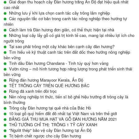
Giai đoạn thu hoạch cây Đàn hương trắng Ấn Độ đạt hiệu quả nhất
cao nhất
Những lưu ý khi lựa chọn canh tác cây trồng lâm nghiệp
Các nguyên tắc cơ bản trong canh tác nông nghiệp theo hướng tự
nhiên
Cách làm trà Đàn hương đơn giản, có thể thực hiện tại nhà
Những loại cây lấy gỗ có giá trị kinh tế cao, mang lại nhiều lợi ích cho
người trồng
Tại sao phải trồng một cây khác bên cạnh cây đàn hương?
Tìm hiểu về kỹ thuật canh tác trên đất dốc theo hướng nông nghiệp
bền vững
Tinh dầu Đàn hương Chandana - Tinh túy quý hơn vàng
Vườn rừng – mô hình tương hợp năng lượng trong phát triển sinh thái
bền vững
Rừng đàn hương Marayoor Kerala, Ấn Độ
TẾT TRỒNG CÂY TRÊN QUÊ HƯƠNG BÁC
Rừng đã xanh trên đồi trọc
Nền nông nghiệp tri thức, tiến sĩ bỏ ghế hiệu trưởng đi trồng cây là
bình thường
Trồng cây Đàn hương tại quê nhà của Bác Hồ
10 loại gỗ quý hiếm đắt đỏ nhất tại Việt Nam và trên thế giới
BẢNG GIÁ THU MUA HẠT VÀ GỖ ĐÀN HƯƠNG NĂM 2021
THỦ TƯỚNG CHỈ THỊ: TRỒNG 1 TỶ CÂY XANH
"Người thép" bảo vệ cây Đàn hương tại Ấn Độ
Trị bệnh chết ngược cho cây Đàn hương