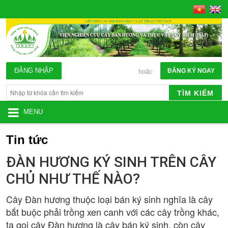
ĐĂNG NHẬP
ĐĂNG KÝ NGAY
hoặc
TÌM KIẾM
MENU
Tin tức
ĐÀN HƯƠNG KÝ SINH TRÊN CÂY
CHỦ NHƯ THẾ NÀO?
Cây Đàn hương thuộc loại bán ký sinh nghĩa là cây
bắt buộc phải trồng xen canh với các cây trồng khác,
ta gọi cây Đàn hương là cây bán ký sinh, còn cây