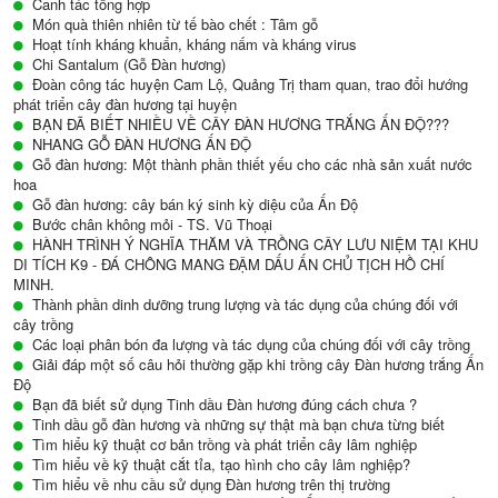
Canh tác tổng hợp
Món quà thiên nhiên từ tế bào chết : Tâm gỗ
Hoạt tính kháng khuẩn, kháng nấm và kháng virus
Chi Santalum (Gỗ Đàn hương)
Đoàn công tác huyện Cam Lộ, Quảng Trị tham quan, trao đổi hướng
phát triển cây đàn hương tại huyện
BẠN ĐÃ BIẾT NHIỀU VỀ CÂY ĐÀN HƯƠNG TRẮNG ẤN ĐỘ???
NHANG GỖ ĐÀN HƯƠNG ẤN ĐỘ
Gỗ đàn hương: Một thành phần thiết yếu cho các nhà sản xuất nước
hoa
Gỗ đàn hương: cây bán ký sinh kỳ diệu của Ấn Độ
Bước chân không mỏi - TS. Vũ Thoại
HÀNH TRÌNH Ý NGHĨA THĂM VÀ TRỒNG CÂY LƯU NIỆM TẠI KHU
DI TÍCH K9 - ĐÁ CHÔNG MANG ĐẬM DẤU ẤN CHỦ TỊCH HỒ CHÍ
MINH.
Thành phần dinh dưỡng trung lượng và tác dụng của chúng đối với
cây trồng
Các loại phân bón đa lượng và tác dụng của chúng đối với cây trồng
Giải đáp một số câu hỏi thường gặp khi trồng cây Đàn hương trắng Ấn
Độ
Bạn đã biết sử dụng Tinh dầu Đàn hương đúng cách chưa ?
Tinh dầu gỗ đàn hương và những sự thật mà bạn chưa từng biết
Tìm hiểu kỹ thuật cơ bản trồng và phát triển cây lâm nghiệp
Tìm hiểu về kỹ thuật cắt tỉa, tạo hình cho cây lâm nghiệp?
Tìm hiểu về nhu cầu sử dụng Đàn hương trên thị trường