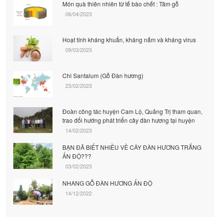
Món quà thiên nhiên từ tế bào chết : Tâm gỗ
06/04/2023
Hoạt tính kháng khuẩn, kháng nấm và kháng virus
09/03/2023
Chi Santalum (Gỗ Đàn hương)
23/02/2023
Đoàn công tác huyện Cam Lộ, Quảng Trị tham quan,
trao đổi hướng phát triển cây đàn hương tại huyện
14/02/2023
BẠN ĐÃ BIẾT NHIỀU VỀ CÂY ĐÀN HƯƠNG TRẮNG
ẤN ĐỘ???
03/02/2023
NHANG GỖ ĐÀN HƯƠNG ẤN ĐỘ
14/12/2022