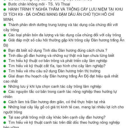
Bước chân không mỏi - TS. Vũ Thoại
HÀNH TRÌNH Ý NGHĨA THĂM VÀ TRỒNG CÂY LƯU NIỆM TẠI KHU
DI TÍCH K9 - ĐÁ CHÔNG MANG ĐẬM DẤU ẤN CHỦ TỊCH HỒ CHÍ
MINH.
Thành phần dinh dưỡng trung lượng và tác dụng của chúng đối với
cây trồng
Các loại phân bón đa lượng và tác dụng của chúng đối với cây trồng
Giải đáp một số câu hỏi thường gặp khi trồng cây Đàn hương trắng Ấn
Độ
Bạn đã biết sử dụng Tinh dầu Đàn hương đúng cách chưa ?
Tinh dầu gỗ đàn hương và những sự thật mà bạn chưa từng biết
Tìm hiểu kỹ thuật cơ bản trồng và phát triển cây lâm nghiệp
Tìm hiểu về kỹ thuật cắt tỉa, tạo hình cho cây lâm nghiệp?
Tìm hiểu về nhu cầu sử dụng Đàn hương trên thị trường
Giai đoạn thu hoạch cây Đàn hương trắng Ấn Độ đạt hiệu quả nhất
cao nhất
Những lưu ý khi lựa chọn canh tác cây trồng lâm nghiệp
Các nguyên tắc cơ bản trong canh tác nông nghiệp theo hướng tự
nhiên
Cách làm trà Đàn hương đơn giản, có thể thực hiện tại nhà
Những loại cây lấy gỗ có giá trị kinh tế cao, mang lại nhiều lợi ích cho
người trồng
Tại sao phải trồng một cây khác bên cạnh cây đàn hương?
Tìm hiểu về kỹ thuật canh tác trên đất dốc theo hướng nông nghiệp
bền vững