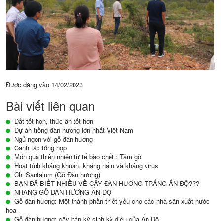
Được đăng vào
14/02/2023
Bài viết liên quan
Đất tốt hơn, thức ăn tốt hơn
Dự án trồng đàn hương lớn nhất Việt Nam
Ngủ ngon với gỗ đàn hương
Canh tác tổng hợp
Món quà thiên nhiên từ tế bào chết : Tâm gỗ
Hoạt tính kháng khuẩn, kháng nấm và kháng virus
Chi Santalum (Gỗ Đàn hương)
BẠN ĐÃ BIẾT NHIỀU VỀ CÂY ĐÀN HƯƠNG TRẮNG ẤN ĐỘ???
NHANG GỖ ĐÀN HƯƠNG ẤN ĐỘ
Gỗ đàn hương: Một thành phần thiết yếu cho các nhà sản xuất nước
hoa
Gỗ đàn hương: cây bán ký sinh kỳ diệu của Ấn Độ