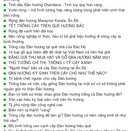
Tinh dầu Đàn hương Chandana - Tinh túy quý hơn vàng
Vườn rừng – mô hình tương hợp năng lượng trong phát triển sinh thái
bền vững
Rừng đàn hương Marayoor Kerala, Ấn Độ
TẾT TRỒNG CÂY TRÊN QUÊ HƯƠNG BÁC
Rừng đã xanh trên đồi trọc
Nền nông nghiệp tri thức, tiến sĩ bỏ ghế hiệu trưởng đi trồng cây là
bình thường
Trồng cây Đàn hương tại quê nhà của Bác Hồ
10 loại gỗ quý hiếm đắt đỏ nhất tại Việt Nam và trên thế giới
BẢNG GIÁ THU MUA HẠT VÀ GỖ ĐÀN HƯƠNG NĂM 2021
THỦ TƯỚNG CHỈ THỊ: TRỒNG 1 TỶ CÂY XANH
"Người thép" bảo vệ cây Đàn hương tại Ấn Độ
ĐÀN HƯƠNG KÝ SINH TRÊN CÂY CHỦ NHƯ THẾ NÀO?
Trị bệnh chết ngược cho cây Đàn hương
Thông báo về việc cây giống Đàn hương tại một số cơ sở không phải
nguồn gốc từ Viện Đàn hương
Bạn có biết sự khác nhau giữa Đàn hương trắng và Đàn hương đỏ?
Xôn xao hiếu kỳ loại sâm mới trên thị trường
Tỷ phú nông dân công nghệ cao
Biến rơm rạ thành "vàng"
Trồng cây đàn hương để làm gì? Đàn hương có tiềm năng kinh tế như
thế nào?
Mô hình trồng xen canh cây Đàn hương hiệu quả
Quyết định trồng cây Đàn hương Ấn Độ của người nông dân tại Thung