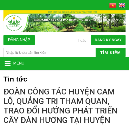
ĐĂNG NHẬP
ĐĂNG KÝ NGAY
hoặc
TÌM KIẾM
MENU
Tin tức
ĐOÀN CÔNG TÁC HUYỆN CAM
LỘ, QUẢNG TRỊ THAM QUAN,
TRAO ĐỔI HƯỚNG PHÁT TRIỂN
CÂY ĐÀN HƯƠNG TẠI HUYỆN