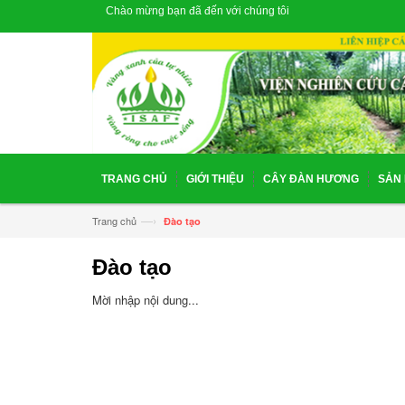
Chào mừng bạn đã đến với chúng tôi
TRANG CHỦ
GIỚI THIỆU
CÂY ĐÀN HƯƠNG
SẢN
—›
Trang chủ
Đào tạo
Đào tạo
Mời nhập nội dung...