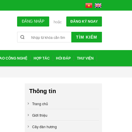
ĐĂNG NHẬP
ĐĂNG KÝ NGAY
hoặc
TÌM KIẾM
IAO CÔNG NGHỆ
HỢP TÁC
HỎI ĐÁP
THƯ VIỆN
Thông tin
Trang chủ
Giới thiệu
Cây đàn hương