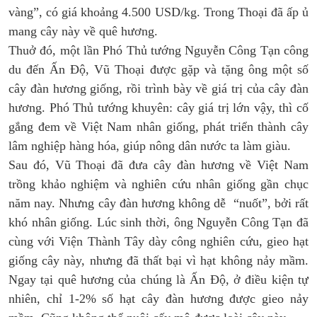
vàng”, có giá khoảng 4.500 USD/kg. Trong Thoại đã ấp ủ
mang cây này về quê hương.
Thuở đó, một lần Phó Thủ tướng Nguyễn Công Tạn công
du đến Ấn Độ, Vũ Thoại được gặp và tặng ông một số
cây đàn hương giống, rồi trình bày về giá trị của cây đàn
hương. Phó Thủ tướng khuyên: cây giá trị lớn vậy, thì cố
gắng đem về Việt Nam nhân giống, phát triển thành cây
lâm nghiệp hàng hóa, giúp nông dân nước ta làm giàu.
Sau đó, Vũ Thoại đã đưa cây đàn hương về Việt Nam
trồng khảo nghiệm và nghiên cứu nhân giống gần chục
năm nay. Nhưng cây đàn hương không dễ “nuốt”, bởi rất
khó nhân giống. Lúc sinh thời, ông Nguyễn Công Tạn đã
cùng với Viện Thành Tây dày công nghiên cứu, gieo hạt
giống cây này, nhưng đã thất bại vì hạt không nảy mầm.
Ngay tại quê hương của chúng là Ấn Độ, ở điều kiện tự
nhiên, chỉ 1-2% số hạt cây đàn hương được gieo nảy