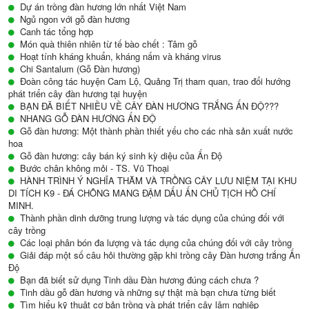
Dự án trồng đàn hương lớn nhất Việt Nam
Ngủ ngon với gỗ đàn hương
Canh tác tổng hợp
Món quà thiên nhiên từ tế bào chết : Tâm gỗ
Hoạt tính kháng khuẩn, kháng nấm và kháng virus
Chi Santalum (Gỗ Đàn hương)
Đoàn công tác huyện Cam Lộ, Quảng Trị tham quan, trao đổi hướng
phát triển cây đàn hương tại huyện
BẠN ĐÃ BIẾT NHIỀU VỀ CÂY ĐÀN HƯƠNG TRẮNG ẤN ĐỘ???
NHANG GỖ ĐÀN HƯƠNG ẤN ĐỘ
Gỗ đàn hương: Một thành phần thiết yếu cho các nhà sản xuất nước
hoa
Gỗ đàn hương: cây bán ký sinh kỳ diệu của Ấn Độ
Bước chân không mỏi - TS. Vũ Thoại
HÀNH TRÌNH Ý NGHĨA THĂM VÀ TRỒNG CÂY LƯU NIỆM TẠI KHU
DI TÍCH K9 - ĐÁ CHÔNG MANG ĐẬM DẤU ẤN CHỦ TỊCH HỒ CHÍ
MINH.
Thành phần dinh dưỡng trung lượng và tác dụng của chúng đối với
cây trồng
Các loại phân bón đa lượng và tác dụng của chúng đối với cây trồng
Giải đáp một số câu hỏi thường gặp khi trồng cây Đàn hương trắng Ấn
Độ
Bạn đã biết sử dụng Tinh dầu Đàn hương đúng cách chưa ?
Tinh dầu gỗ đàn hương và những sự thật mà bạn chưa từng biết
Tìm hiểu kỹ thuật cơ bản trồng và phát triển cây lâm nghiệp