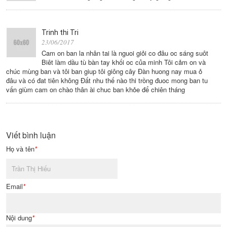
Trinh thi Tri
23/06/2017
Cam on ban la nhân tai là nguoi giỏi co đâu oc sáng suôt
Biêt làm dầu tù bàn tay khối oc của minh Tôi cảm on và
chúc mùng ban và tôi ban giup tôi giông cây Đàn huong nay mua ỏ
đâu và có đat tiên không Đất nhu thế nào thi trồng đuoc mong ban tu
vấn giùm cam on chào thân ài chuc ban khỏe để chiên tháng
Viết bình luận
Họ và tên
*
Email
*
Nội dung
*