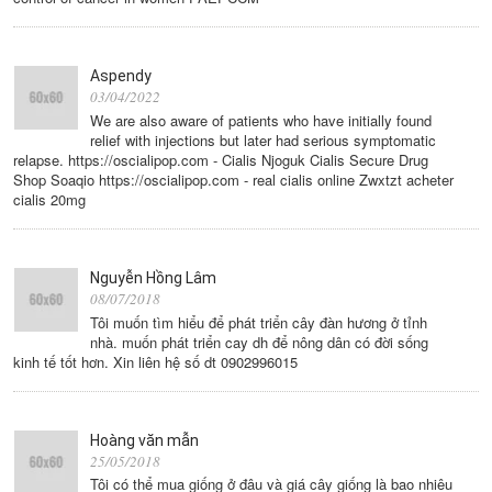
Aspendy
03/04/2022
We are also aware of patients who have initially found
relief with injections but later had serious symptomatic
relapse. https://oscialipop.com - Cialis Njoguk Cialis Secure Drug
Shop Soaqio https://oscialipop.com - real cialis online Zwxtzt acheter
cialis 20mg
Nguyễn Hồng Lâm
08/07/2018
Tôi muốn tìm hiểu để phát triển cây đàn hương ở tỉnh
nhà. muốn phát triển cay dh để nông dân có đời sống
kinh tế tốt hơn. Xin liên hệ số dt 0902996015
Hoàng văn mẫn
25/05/2018
Tôi có thể mua giống ở đâu và giá cây giống là bao nhiêu