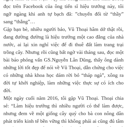
đọc trên Facebook của ông tiến sĩ hiệu trưởng này, tôi
ngỡ ngàng khi anh tự bạch đã: ”chuyển đổi từ “thầy”
sang “thằng”…
Gặp bạn bè, nhiều người bảo, Vũ Thoại hâm dở thật rồi,
đang đường đường là hiệu trưởng một cao đẳng của nhà
nước, ai lại xin nghỉ việc để đi thuê đất làm trang trại
trồng cây. Nhưng rồi cũng bất ngờ vài tháng sau, đọc một
bài báo phỏng vấn GS.Nguyễn Lân Dũng, thấy ông dành
những lời tốt đẹp để nói về Vũ Thoại, dẫn chứng cho việc
có những nhà khoa học dám rời bỏ “tháp ngà”, xông ra
đời tự khởi nghiệp, làm những việc thực sự có ích cho
đời.
Một ngày cuối năm 2016, tôi gặp Vũ Thoại. Thoại chia
sẻ: “Làm hiệu trưởng thì nhiều người có thể làm được,
nhưng đem về một giống cây quý cho bà con nông dân
phát triển kinh tế bền vững thì không phải ai cũng đủ tâm