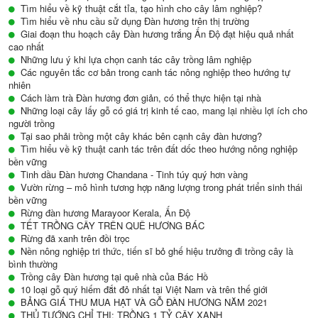
Tìm hiểu về kỹ thuật cắt tỉa, tạo hình cho cây lâm nghiệp?
Tìm hiểu về nhu cầu sử dụng Đàn hương trên thị trường
Giai đoạn thu hoạch cây Đàn hương trắng Ấn Độ đạt hiệu quả nhất
cao nhất
Những lưu ý khi lựa chọn canh tác cây trồng lâm nghiệp
Các nguyên tắc cơ bản trong canh tác nông nghiệp theo hướng tự
nhiên
Cách làm trà Đàn hương đơn giản, có thể thực hiện tại nhà
Những loại cây lấy gỗ có giá trị kinh tế cao, mang lại nhiều lợi ích cho
người trồng
Tại sao phải trồng một cây khác bên cạnh cây đàn hương?
Tìm hiểu về kỹ thuật canh tác trên đất dốc theo hướng nông nghiệp
bền vững
Tinh dầu Đàn hương Chandana - Tinh túy quý hơn vàng
Vườn rừng – mô hình tương hợp năng lượng trong phát triển sinh thái
bền vững
Rừng đàn hương Marayoor Kerala, Ấn Độ
TẾT TRỒNG CÂY TRÊN QUÊ HƯƠNG BÁC
Rừng đã xanh trên đồi trọc
Nền nông nghiệp tri thức, tiến sĩ bỏ ghế hiệu trưởng đi trồng cây là
bình thường
Trồng cây Đàn hương tại quê nhà của Bác Hồ
10 loại gỗ quý hiếm đắt đỏ nhất tại Việt Nam và trên thế giới
BẢNG GIÁ THU MUA HẠT VÀ GỖ ĐÀN HƯƠNG NĂM 2021
THỦ TƯỚNG CHỈ THỊ: TRỒNG 1 TỶ CÂY XANH