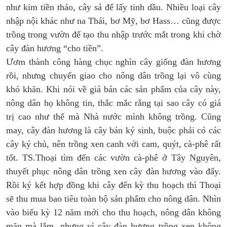
như kim tiền thảo, cây sả để lấy tinh dầu. Nhiều loại cây
nhập nội khác như na Thái, bơ Mỹ, bơ Hass… cũng được
trồng trong vườn để tạo thu nhập trước mắt trong khi chờ
cây đàn hương “cho tiền”.
Ươm thành công hàng chục nghìn cây giống đàn hương
rồi, nhưng chuyển giao cho nông dân trồng lại vô cùng
khó khăn. Khi nói về giá bán các sản phẩm của cây này,
nông dân họ không tin, thắc mắc rằng tại sao cây có giá
trị cao như thế mà Nhà nước mình không trồng. Cũng
may, cây đàn hương là cây bán ký sinh, buộc phải có các
cây ký chủ, nên trồng xen canh với cam, quýt, cà-phê rất
tốt. TS.Thoại tìm đến các vườn cà-phê ở Tây Nguyên,
thuyết phục nông dân trồng xen cây đàn hương vào đấy.
Rồi ký kết hợp đồng khi cây đến kỳ thu hoạch thì Thoại
sẽ thu mua bao tiêu toàn bộ sản phẩm cho nông dân. Nhìn
vào biểu kỳ 12 năm mới cho thu hoạch, nông dân không
mặn mà lắm, nhưng vì cây đàn hương trồng xen không