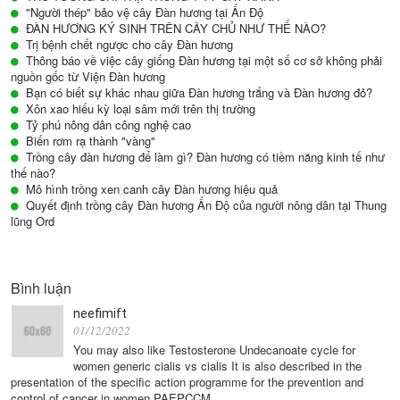
"Người thép" bảo vệ cây Đàn hương tại Ấn Độ
ĐÀN HƯƠNG KÝ SINH TRÊN CÂY CHỦ NHƯ THẾ NÀO?
Trị bệnh chết ngược cho cây Đàn hương
Thông báo về việc cây giống Đàn hương tại một số cơ sở không phải
nguồn gốc từ Viện Đàn hương
Bạn có biết sự khác nhau giữa Đàn hương trắng và Đàn hương đỏ?
Xôn xao hiếu kỳ loại sâm mới trên thị trường
Tỷ phú nông dân công nghệ cao
Biến rơm rạ thành "vàng"
Trồng cây đàn hương để làm gì? Đàn hương có tiềm năng kinh tế như
thế nào?
Mô hình trồng xen canh cây Đàn hương hiệu quả
Quyết định trồng cây Đàn hương Ấn Độ của người nông dân tại Thung
lũng Ord
Bình luận
neefimift
01/12/2022
You may also like Testosterone Undecanoate cycle for
women generic cialis vs cialis It is also described in the
presentation of the specific action programme for the prevention and
control of cancer in women PAEPCCM