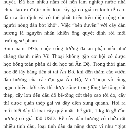
huyết. Đã bao nhiêu năm rồi nền lâm nghiệp nước nhà
chưa tạo ra được một loại cây gì có giá trị kinh tế cao,
đầu ra ổn định và có thể phát triển trên diện rộng cho
người nông dân bớt khổ”. Việc “bén duyên” với cây đàn
hương là nguyên nhân khiến ông quyết định rời môi
trường sư phạm.
Sinh năm 1976, cuộc sống tưởng đã an phận nếu như
chàng thanh niên Vũ Thoại không gặp cơ hội có được
học bổng toàn phần đi du học tại Ấn Độ. Trong thời gian
học để lấy bằng tiến sĩ tại Ấn Độ, khi đến thăm các vườn
đàn hương của các đại gia Ấn Độ, Vũ Thoại vô cùng
ngạc nhiên, bởi cây thì được sống trong lồng bê tông cốt
thép, cây lớn đến đâu đổ bê-tông cốt thép cao tới đó, cây
thì được quấn thép gai và dây điện xung quanh. Hỏi ra
mới biết đây là loại cây quý nhất thế giới, 1 kg lõ gỗ đàn
hương có giá 350 USD. Rễ cây đàn hương có chứa rất
nhiều tinh dầu, loại tinh dầu đa năng được ví như “giọt