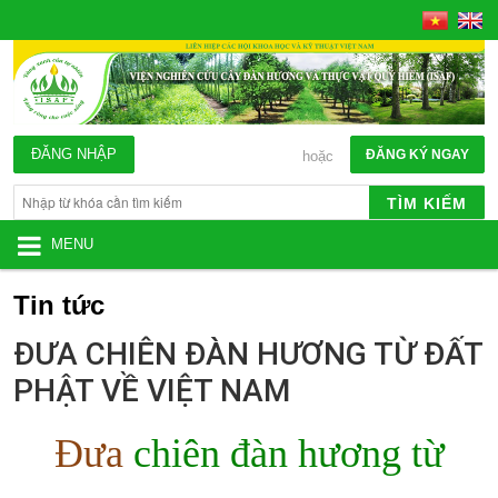
ĐĂNG NHẬP
ĐĂNG KÝ NGAY
hoặc
TÌM KIẾM
MENU
Tin tức
ĐƯA CHIÊN ĐÀN HƯƠNG TỪ ĐẤT
PHẬT VỀ VIỆT NAM
Đưa
chiên đàn hương từ