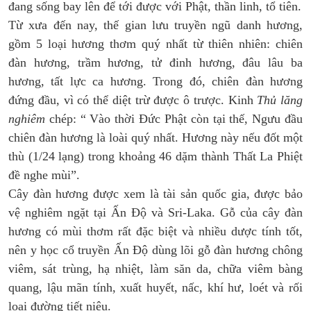
đang sống bay lên để tới được với Phật, thần linh, tổ tiên.
Từ xưa đến nay, thế gian lưu truyền ngũ danh hương,
gồm 5 loại hương thơm quý nhất từ thiên nhiên: chiên
đàn hương, trầm hương, tử đinh hương, đâu lâu ba
hương, tất lực ca hương. Trong đó, chiên đàn hương
đứng đầu, vì có thể diệt trừ được ô trược. Kinh
Thủ lăng
nghiêm
chép: “ Vào thời Đức Phật còn tại thế, Ngưu đầu
chiên đàn hương là loài quý nhất. Hương này nếu đốt một
thù (1/24 lạng) trong khoảng 46 dặm thành Thất La Phiệt
đề nghe mùi”.
Cây đàn hương được xem là tài sản quốc gia, được bảo
vệ nghiêm ngặt tại Ấn Độ và Sri-Laka. Gỗ của cây đàn
hương có mùi thơm rất đặc biệt và nhiều dược tính tốt,
nên y học cổ truyền Ấn Độ dùng lõi gỗ đàn hương chông
viêm, sát trùng, hạ nhiệt, làm săn da, chữa viêm bàng
quang, lậu mãn tính, xuất huyết, nấc, khí hư, loét và rối
loại đường tiết niệu.