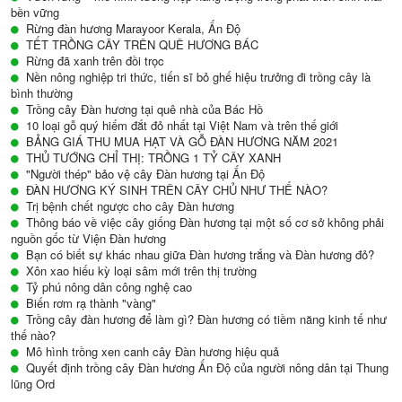
bền vững
Rừng đàn hương Marayoor Kerala, Ấn Độ
TẾT TRỒNG CÂY TRÊN QUÊ HƯƠNG BÁC
Rừng đã xanh trên đồi trọc
Nền nông nghiệp tri thức, tiến sĩ bỏ ghế hiệu trưởng đi trồng cây là
bình thường
Trồng cây Đàn hương tại quê nhà của Bác Hồ
10 loại gỗ quý hiếm đắt đỏ nhất tại Việt Nam và trên thế giới
BẢNG GIÁ THU MUA HẠT VÀ GỖ ĐÀN HƯƠNG NĂM 2021
THỦ TƯỚNG CHỈ THỊ: TRỒNG 1 TỶ CÂY XANH
"Người thép" bảo vệ cây Đàn hương tại Ấn Độ
ĐÀN HƯƠNG KÝ SINH TRÊN CÂY CHỦ NHƯ THẾ NÀO?
Trị bệnh chết ngược cho cây Đàn hương
Thông báo về việc cây giống Đàn hương tại một số cơ sở không phải
nguồn gốc từ Viện Đàn hương
Bạn có biết sự khác nhau giữa Đàn hương trắng và Đàn hương đỏ?
Xôn xao hiếu kỳ loại sâm mới trên thị trường
Tỷ phú nông dân công nghệ cao
Biến rơm rạ thành "vàng"
Trồng cây đàn hương để làm gì? Đàn hương có tiềm năng kinh tế như
thế nào?
Mô hình trồng xen canh cây Đàn hương hiệu quả
Quyết định trồng cây Đàn hương Ấn Độ của người nông dân tại Thung
lũng Ord