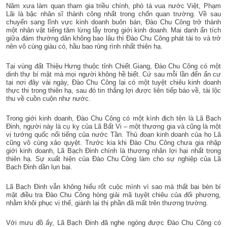
Năm xưa làm quan tham gia triều chính, phò tá vua nước Việt, Phạm
Lãi là bậc nhân sĩ thành công nhất trong chốn quan trường. Về sau
chuyển sang lĩnh vực kinh doanh buôn bán, Đào Chu Công trở thành
một nhân vật tiếng tăm lừng lẫy trong giới kinh doanh. Mai danh ẩn tích
giữa đám thường dân không bao lâu thì Đào Chu Công phát tài to và trở
nên vô cùng giàu có, hầu bao rủng rình nhất thiên hạ.
Tại vùng đất Thiệu Hưng thuộc tỉnh Chiết Giang, Đào Chu Công có một
dinh thự bí mật mà mọi người không hề biết. Cứ sau mỗi lần đến ẩn cư
tại nơi đây vài ngày, Đào Chu Công lại có một tuyệt chiêu kinh doanh
thực thi trong thiên hạ, sau đó tin thắng lợi được liên tiếp báo về, tài lộc
thu về cuồn cuộn như nước.
Trong giới kinh doanh, Đào Chu Công có một kình địch tên là Lã Bạch
Đinh, người này là cụ kỵ của Lã Bất Vi – một thương gia và cũng là một
vị tướng quốc nổi tiếng của nước Tần. Thủ đoạn kinh doanh của họ Lã
cũng vô cùng xảo quyệt. Trước kia khi Đào Chu Công chưa gia nhập
giới kinh doanh, Lã Bạch Đinh chính là thương nhân lợi hại nhất trong
thiên hạ. Sự xuất hiện của Đào Chu Công làm cho sự nghiệp của Lã
Bạch Đinh dần lụn bại.
Lã Bạch Đinh vẫn không hiểu rốt cuộc mình vì sao mà thất bại bèn bí
mật điều tra Đào Chu Công hòng giải mã tuyệt chiêu của đối phương,
nhằm khôi phục vị thế, giành lại thị phần đã mất trên thương trường.
Với mưu đồ ấy, Lã Bạch Đinh đã nghe ngóng được Đào Chu Công có