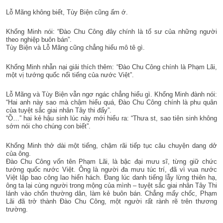
Lỗ Mãng không biết, Tùy Biện cũng ấm ớ.
Khổng Minh nói: “Đào Chu Công đây chính là tổ sư của những người
theo nghiệp buôn bán”.
Tùy Biện và Lỗ Mãng cũng chẳng hiểu mô tê gì.
Khổng Minh nhẫn nại giải thích thêm: “Đào Chu Công chính là Phạm Lãi,
một vị tướng quốc nổi tiếng của nước Việt”.
Lỗ Mãng và Tùy Biện vẫn ngơ ngác chẳng hiểu gì. Khổng Minh đành nói:
“Hai anh này sao mà chậm hiểu quá, Đào Chu Công chính là phu quân
của tuyệt sắc giai nhân Tây thi đấy”.
“Ồ…” hai kẻ hậu sinh lúc này mới hiểu ra: “Thưa st, sao tiên sinh không
sớm nói cho chúng con biết”.
Khổng Minh thở dài một tiếng, chậm rãi tiếp tục câu chuyện dang dở
của ông.
Đào Chu Công vốn tên Phạm Lãi, là bậc đại mưu sĩ, từng giữ chức
tướng quốc nước Việt. Ông là người đa mưu túc trí, đã vì vua nước
Việt lập bao công lao hiển hách. Đang lúc danh tiếng lẫy lừng thiên hạ,
ông ta lại cùng người trong mộng của mình – tuyệt sắc giai nhân Tây Thi
lánh vào chốn thường dân, làm kẻ buôn bán. Chẳng mấy chốc, Phạm
Lãi đã trở thành Đào Chu Công, một người rất rành rẽ trên thương
trường.