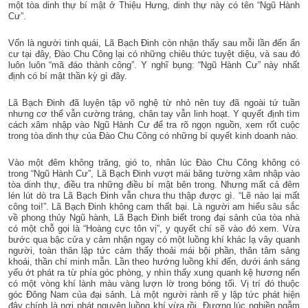
một tòa dinh thự bí mật ở Thiệu Hưng, dinh thự này có tên “Ngũ Hành
Cư”.
Vốn là người tinh quái, Lã Bạch Đinh còn nhận thấy sau mỗi lần đến ẩn
cư tại đây, Đào Chu Công lại có những chiêu thức tuyệt diệu, và sau đó
luôn luôn “mã đáo thành công”. Y nghĩ bụng: “Ngũ Hành Cư” này nhất
định có bí mật thần kỳ gì đây.
Lã Bạch Đinh đã luyện tập võ nghệ từ nhỏ nên tuy đã ngoài tứ tuần
nhưng cơ thể vẫn cường tráng, chân tay vẫn linh hoạt. Y quyết định tìm
cách xâm nhập vào Ngũ Hành Cư để tra rõ ngọn nguồn, xem rốt cuộc
trong tòa dinh thự của Đào Chu Công có những bí quyết kinh doanh nào.
Vào một đêm không trăng, gió to, nhân lúc Đào Chu Công không có
trong “Ngũ Hành Cư”, Lã Bạch Đinh vượt mái băng tường xâm nhập vào
tòa dinh thự, điều tra những điều bí mật bên trong. Nhưng mất cả đêm
lén lút dò tra Lã Bạch Đinh vẫn chưa thu thập được gì. “Lẽ nào lại mất
công toi!”. Lã Bạch Đinh không cam thất bại. Là người am hiểu sâu sắc
về phong thủy Ngũ hành, Lã Bạch Đinh biết trong đại sảnh của tòa nhà
có một chỗ gọi là “Hoàng cực tôn vị”, y quyết chí sẽ vào đó xem. Vừa
bước qua bậc cửa y cảm nhận ngay có một luồng khí khác lạ vây quanh
người, toàn thân lập tức cảm thấy thoải mái bội phần, thân tâm sảng
khoái, thần chí minh mẫn. Lần theo hướng luồng khí đến, dưới ánh sáng
yếu ớt phát ra từ phía góc phòng, y nhìn thấy xung quanh kệ hương nến
có một vòng khí lành màu vàng lượn lờ trong bóng tối. Vị trí đó thuộc
góc Đông Nam của đại sảnh. Là một người rành rẽ y lập tức phát hiện
đây chính là nơi phát nguyên luồng khí vừa rồi. Đương lúc nghiền ngẫm