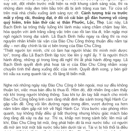
suy xét, đột nhiên trước mắt hiện ra một khung cảnh sáng sủa, thì ra
những đám mây đen trên bầu trời đã bị ánh trăng xua tan. Từ cửa sổ
trên mái nhà chiếu xuống ánh sáng rực rỡ.
Cảnh tượng trải ra trước
mắt y rộng rãi, thoáng đạt, ở đó có cái bàn gỗ đàn hương vô cùng
quý hiếm, trên bàn thờ các vị thần Phước, Lộc, Thọ
. Lúc này, Lã
Bạch Đinh lại trông thấy luồng khí lành màu vàng chầm chậm bay lên,
hòa quyện với ánh trăng vằng vặc trên cao rồi lan tỏa đi, trần ngập mọi
ngõ ngách trong đại sảnh. Lã Bạch Đinh hiểu ngay ra rằng thì ra mọi
nguyên nhân khiến tài vận của Đào Chu Công thông thuận đều nằm tại
đây – nơi đây chính là tài vị bên trong của Đào Chu Công.
“Thiệt người lợi mình, chỉ có làm hại người khác thì mình mới được
lợi”, trong đầu Lã Bạch Đinh lập tức lóe lên ý nghĩ ấy. Y là người thích
hành động, những gì trong lòng đã nghĩ thì ắt phải hành động ngay. Lã
Bạch Đinh quyết định phá hoại tài vị của Đào Chu Công nhằm xoay
chuyển tình thế đang xuống dốc của mình. Quyết định xong, y bèn giở
trò xấu xa xung quanh tài vị, rồi lặng lẽ biến mất.
Nghe nói những ngày này Đào Chu Công ở bên ngoài, mọi sự đều không
thuận lợi, việc mua bán đều bị thua lỗ. Hôm đó, đột nhiên ông cảm thấy
nội khí trong người không thông. Sau khi tự ấn tay bắt mạch cho mình
Đào Chu Công bỗng linh cảm rằng nhất định đại sảnh trong Ngũ Hành Cư
gặp vấn đề. Ông vội lên đường ngay trong đêm, vượt đường xa hơn
năm trăm dặm gấp rút trở về Ngũ Hành Cư. Vừa bước vào phòng nhìn
quanh, tuy không thấy điều gì bất thường nhưng khứu giác mách bảo
ông rằng đã xảy ra đại sự. Thì ra, khắp nơi trong sảnh bốc lên mùi uế
khí, Đào Chu Công bịt mũi, ông phát hiện đó là mùi nước tiểu: có người
đã mở ám trút một bãi nước tiểu bên dưới tài vị. Tài vị bị hôi thối là điều