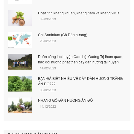
Hoạt tính kháng khuẩn, kháng nấm và kháng virus
09/03/2023
Chi Santalum (Gỗ Đàn hương)
23/02/2023
Đoàn công tác huyện Cam Lộ, Quảng Trị tham quan,
trao đổi hướng phát triển cây đàn hương tại huyện
14/02/2023
BẠN ĐÃ BIẾT NHIỀU VỀ CÂY ĐÀN HƯƠNG TRẮNG
ẤN ĐỘ???
03/02/2023
NHANG GỖ ĐÀN HƯƠNG ẤN ĐỘ
14/12/2022