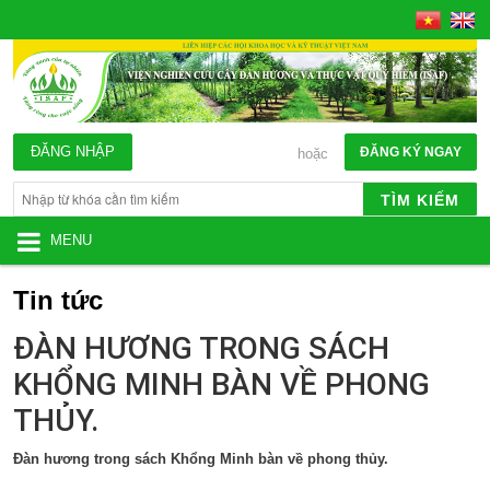
ĐĂNG NHẬP
ĐĂNG KÝ NGAY
hoặc
TÌM KIẾM
MENU
Tin tức
ĐÀN HƯƠNG TRONG SÁCH
KHỔNG MINH BÀN VỀ PHONG
THỦY.
Đàn hương trong sách Khổng Minh bàn về phong thủy.