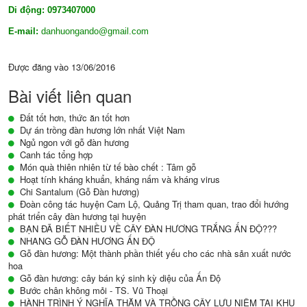
Di động: 0973407000
E-mail:
danhuongando@gmail.com
Được đăng vào
13/06/2016
Bài viết liên quan
Đất tốt hơn, thức ăn tốt hơn
Dự án trồng đàn hương lớn nhất Việt Nam
Ngủ ngon với gỗ đàn hương
Canh tác tổng hợp
Món quà thiên nhiên từ tế bào chết : Tâm gỗ
Hoạt tính kháng khuẩn, kháng nấm và kháng virus
Chi Santalum (Gỗ Đàn hương)
Đoàn công tác huyện Cam Lộ, Quảng Trị tham quan, trao đổi hướng
phát triển cây đàn hương tại huyện
BẠN ĐÃ BIẾT NHIỀU VỀ CÂY ĐÀN HƯƠNG TRẮNG ẤN ĐỘ???
NHANG GỖ ĐÀN HƯƠNG ẤN ĐỘ
Gỗ đàn hương: Một thành phần thiết yếu cho các nhà sản xuất nước
hoa
Gỗ đàn hương: cây bán ký sinh kỳ diệu của Ấn Độ
Bước chân không mỏi - TS. Vũ Thoại
HÀNH TRÌNH Ý NGHĨA THĂM VÀ TRỒNG CÂY LƯU NIỆM TẠI KHU