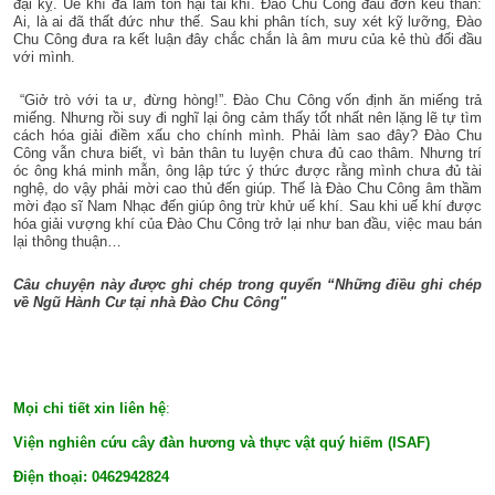
đại kỵ. Uế khí đã làm tổn hại tài khí. Đào Chu Công đau đớn kêu than:
Ai, là ai đã thất đức như thế. Sau khi phân tích, suy xét kỹ lưỡng, Đào
Chu Công đưa ra kết luận đây chắc chắn là âm mưu của kẻ thù đối đầu
với mình.
“Giở trò với ta ư, đừng hòng!”. Đào Chu Công vốn định ăn miếng trả
miếng. Nhưng rồi suy đi nghĩ lại ông cảm thấy tốt nhất nên lặng lẽ tự tìm
cách hóa giải điềm xấu cho chính mình. Phải làm sao đây? Đào Chu
Công vẫn chưa biết, vì bản thân tu luyện chưa đủ cao thâm. Nhưng trí
óc ông khá minh mẫn, ông lập tức ý thức được rằng mình chưa đủ tài
nghệ, do vậy phải mời cao thủ đến giúp. Thế là Đào Chu Công âm thầm
mời đạo sĩ Nam Nhạc đến giúp ông trừ khử uế khí. Sau khi uế khí được
hóa giải vượng khí của Đào Chu Công trở lại như ban đầu, việc mau bán
lại thông thuận…
Câu chuyện này được ghi chép trong quyển “Những điều ghi chép
về Ngũ Hành Cư tại nhà Đào Chu Công"
Mọi chi tiết xin liên hệ
:
Viện nghiên cứu cây đàn hương và thực vật quý hiếm (ISAF)
Điện thoại:
0462942824