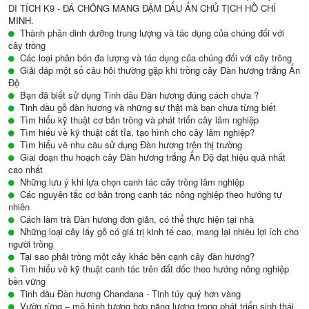
DI TÍCH K9 - ĐÁ CHÔNG MANG ĐẬM DẤU ẤN CHỦ TỊCH HỒ CHÍ
MINH.
Thành phần dinh dưỡng trung lượng và tác dụng của chúng đối với
cây trồng
Các loại phân bón đa lượng và tác dụng của chúng đối với cây trồng
Giải đáp một số câu hỏi thường gặp khi trồng cây Đàn hương trắng Ấn
Độ
Bạn đã biết sử dụng Tinh dầu Đàn hương đúng cách chưa ?
Tinh dầu gỗ đàn hương và những sự thật mà bạn chưa từng biết
Tìm hiểu kỹ thuật cơ bản trồng và phát triển cây lâm nghiệp
Tìm hiểu về kỹ thuật cắt tỉa, tạo hình cho cây lâm nghiệp?
Tìm hiểu về nhu cầu sử dụng Đàn hương trên thị trường
Giai đoạn thu hoạch cây Đàn hương trắng Ấn Độ đạt hiệu quả nhất
cao nhất
Những lưu ý khi lựa chọn canh tác cây trồng lâm nghiệp
Các nguyên tắc cơ bản trong canh tác nông nghiệp theo hướng tự
nhiên
Cách làm trà Đàn hương đơn giản, có thể thực hiện tại nhà
Những loại cây lấy gỗ có giá trị kinh tế cao, mang lại nhiều lợi ích cho
người trồng
Tại sao phải trồng một cây khác bên cạnh cây đàn hương?
Tìm hiểu về kỹ thuật canh tác trên đất dốc theo hướng nông nghiệp
bền vững
Tinh dầu Đàn hương Chandana - Tinh túy quý hơn vàng
Vườn rừng – mô hình tương hợp năng lượng trong phát triển sinh thái