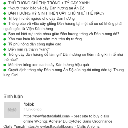
THỦ TƯỚNG CHỈ THỊ: TRỒNG 1 TỶ CÂY XANH
"Người thép" bảo vệ cây Đàn hương tại Ấn Độ
ĐÀN HƯƠNG KÝ SINH TRÊN CÂY CHỦ NHƯ THẾ NÀO?
Trị bệnh chết ngược cho cây Đàn hương
Thông báo về việc cây giống Đàn hương tại một số cơ sở không phải
nguồn gốc từ Viện Đàn hương
Bạn có biết sự khác nhau giữa Đàn hương trắng và Đàn hương đỏ?
Xôn xao hiếu kỳ loại sâm mới trên thị trường
Tỷ phú nông dân công nghệ cao
Biến rơm rạ thành "vàng"
Trồng cây đàn hương để làm gì? Đàn hương có tiềm năng kinh tế như
thế nào?
Mô hình trồng xen canh cây Đàn hương hiệu quả
Quyết định trồng cây Đàn hương Ấn Độ của người nông dân tại Thung
lũng Ord
Bình luận
floliok
22/06/2022
https://newfasttadalafil.com/ - best site to buy cialis
online Wxcnqz Acheter Du Cytotec Sans Ordonnance
Cialis Ypmzfr https://newfasttadalafil.com/ - Cialis Anjomz