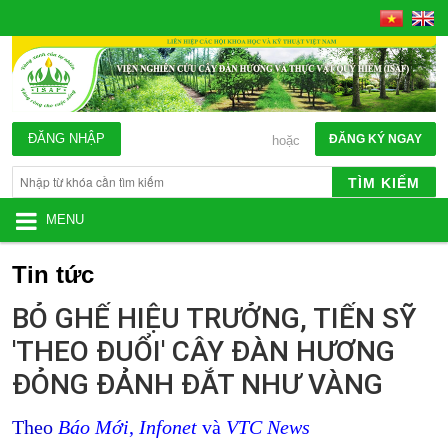
ĐĂNG NHẬP
ĐĂNG KÝ NGAY
hoặc
TÌM KIẾM
MENU
Tin tức
BỎ GHẾ HIỆU TRƯỞNG, TIẾN SỸ
'THEO ĐUỔI' CÂY ĐÀN HƯƠNG
ĐỎNG ĐẢNH ĐẮT NHƯ VÀNG
Theo
Báo Mới
,
Infonet
và
VTC News