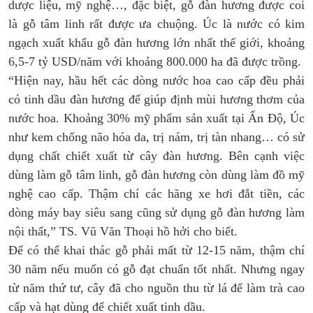
dược liệu, mỹ nghệ…, đặc biệt, gỗ đàn hương được coi
là gỗ tâm linh rất được ưa chuộng. Úc là nước có kim
ngạch xuất khẩu gỗ đàn hương lớn nhất thế giới, khoảng
6,5-7 tỷ USD/năm với khoảng 800.000 ha đã được trồng.
“Hiện nay, hầu hết các dòng nước hoa cao cấp đều phải
có tinh dầu đàn hương để giúp định mùi hương thơm của
nước hoa. Khoảng 30% mỹ phẩm sản xuất tại Ấn Độ, Úc
như kem chống não hóa da, trị nám, trị tàn nhang… có sử
dụng chất chiết xuất từ cây đàn hương. Bên cạnh việc
dùng làm gỗ tâm linh, gỗ đàn hương còn dùng làm đồ mỹ
nghệ cao cấp. Thậm chí các hãng xe hơi đắt tiền, các
dòng máy bay siêu sang cũng sử dụng gỗ đàn hương làm
nội thất,” TS. Vũ Văn Thoại hồ hởi cho biết.
Để có thể khai thác gỗ phải mất từ 12-15 năm, thậm chí
30 năm nếu muốn có gỗ đạt chuẩn tốt nhất. Nhưng ngay
từ năm thứ tư, cây đã cho nguồn thu từ lá để làm trà cao
cấp và hạt dùng để chiết xuất tinh dầu.