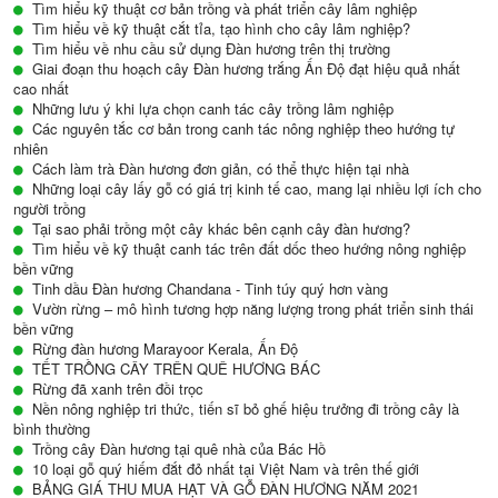
Tìm hiểu kỹ thuật cơ bản trồng và phát triển cây lâm nghiệp
Tìm hiểu về kỹ thuật cắt tỉa, tạo hình cho cây lâm nghiệp?
Tìm hiểu về nhu cầu sử dụng Đàn hương trên thị trường
Giai đoạn thu hoạch cây Đàn hương trắng Ấn Độ đạt hiệu quả nhất
cao nhất
Những lưu ý khi lựa chọn canh tác cây trồng lâm nghiệp
Các nguyên tắc cơ bản trong canh tác nông nghiệp theo hướng tự
nhiên
Cách làm trà Đàn hương đơn giản, có thể thực hiện tại nhà
Những loại cây lấy gỗ có giá trị kinh tế cao, mang lại nhiều lợi ích cho
người trồng
Tại sao phải trồng một cây khác bên cạnh cây đàn hương?
Tìm hiểu về kỹ thuật canh tác trên đất dốc theo hướng nông nghiệp
bền vững
Tinh dầu Đàn hương Chandana - Tinh túy quý hơn vàng
Vườn rừng – mô hình tương hợp năng lượng trong phát triển sinh thái
bền vững
Rừng đàn hương Marayoor Kerala, Ấn Độ
TẾT TRỒNG CÂY TRÊN QUÊ HƯƠNG BÁC
Rừng đã xanh trên đồi trọc
Nền nông nghiệp tri thức, tiến sĩ bỏ ghế hiệu trưởng đi trồng cây là
bình thường
Trồng cây Đàn hương tại quê nhà của Bác Hồ
10 loại gỗ quý hiếm đắt đỏ nhất tại Việt Nam và trên thế giới
BẢNG GIÁ THU MUA HẠT VÀ GỖ ĐÀN HƯƠNG NĂM 2021