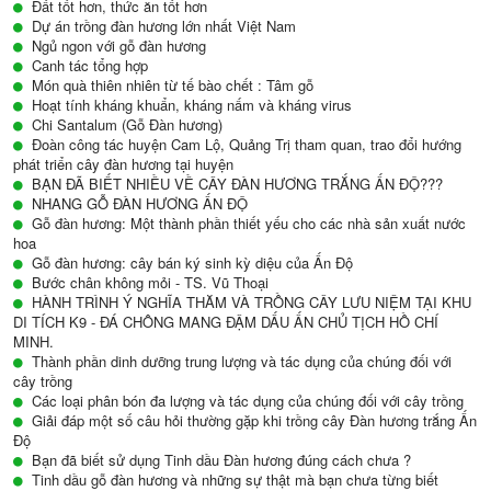
Đất tốt hơn, thức ăn tốt hơn
Dự án trồng đàn hương lớn nhất Việt Nam
Ngủ ngon với gỗ đàn hương
Canh tác tổng hợp
Món quà thiên nhiên từ tế bào chết : Tâm gỗ
Hoạt tính kháng khuẩn, kháng nấm và kháng virus
Chi Santalum (Gỗ Đàn hương)
Đoàn công tác huyện Cam Lộ, Quảng Trị tham quan, trao đổi hướng
phát triển cây đàn hương tại huyện
BẠN ĐÃ BIẾT NHIỀU VỀ CÂY ĐÀN HƯƠNG TRẮNG ẤN ĐỘ???
NHANG GỖ ĐÀN HƯƠNG ẤN ĐỘ
Gỗ đàn hương: Một thành phần thiết yếu cho các nhà sản xuất nước
hoa
Gỗ đàn hương: cây bán ký sinh kỳ diệu của Ấn Độ
Bước chân không mỏi - TS. Vũ Thoại
HÀNH TRÌNH Ý NGHĨA THĂM VÀ TRỒNG CÂY LƯU NIỆM TẠI KHU
DI TÍCH K9 - ĐÁ CHÔNG MANG ĐẬM DẤU ẤN CHỦ TỊCH HỒ CHÍ
MINH.
Thành phần dinh dưỡng trung lượng và tác dụng của chúng đối với
cây trồng
Các loại phân bón đa lượng và tác dụng của chúng đối với cây trồng
Giải đáp một số câu hỏi thường gặp khi trồng cây Đàn hương trắng Ấn
Độ
Bạn đã biết sử dụng Tinh dầu Đàn hương đúng cách chưa ?
Tinh dầu gỗ đàn hương và những sự thật mà bạn chưa từng biết