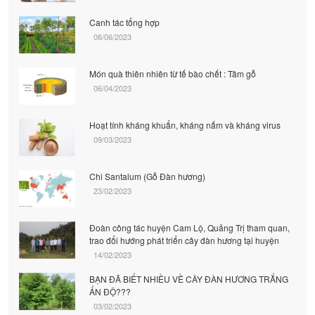
Canh tác tổng hợp
06/06/2023
Món quà thiên nhiên từ tế bào chết : Tâm gỗ
06/04/2023
Hoạt tính kháng khuẩn, kháng nấm và kháng virus
09/03/2023
Chi Santalum (Gỗ Đàn hương)
23/02/2023
Đoàn công tác huyện Cam Lộ, Quảng Trị tham quan,
trao đổi hướng phát triển cây đàn hương tại huyện
14/02/2023
BẠN ĐÃ BIẾT NHIỀU VỀ CÂY ĐÀN HƯƠNG TRẮNG
ẤN ĐỘ???
03/02/2023