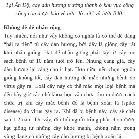
Tại Ấn Độ, cây đàn hương trưởng thành ở khu vực công
cộng còn được bảo vệ bởi "lô cốt" và lưới B40.
Không dễ để nhân rộng
Tuy nhiên, nói như vậy không có nghĩa là có thể dễ dàng
“hái ra tiền” từ cây đàn hương, bởi đây là giống cây rất
khó nhân giống. Hạt để nhân giống phải lấy từ cây mẹ
sạch bệnh từ 10 năm tuổi trở lên. Nhưng càng già, cây
đàn hương lại càng cho ít hạt. Hơn nữa, nếu chọn nguồn
giống không tốt, cây đàn hương dễ mắc những bệnh do
virus gây ra. Loài cây này có thể mắc một loại bệnh mà
đến bây giờ các nhà khoa học vẫn chưa tìm ra được cách
chữa trị khi cây mắc bệnh đó là bệnh xoăn lá (spike
disease) do virus gây ra. Khi đã bị bệnh này, cây sẽ chết
sau 1-2 năm. Do vậy, đòi hỏi người trồng phải chọn được
hạt giống từ những cây khỏe mạnh, không nằm trong
vùng đang có những cây đàn hương bị bệnh xoăn lá.