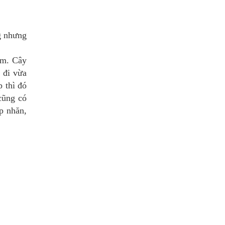
g nhưng
em. Cây
 đi vừa
p thì đó
cũng có
p nhăn,