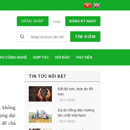
ĐĂNG NHẬP
ĐĂNG KÝ NGAY
hoặc
TÌM KIẾM
IAO CÔNG NGHỆ
HỢP TÁC
HỎI ĐÁP
THƯ VIỆN
TIN TỨC NỔI BẬT
Đất tốt hơn, thức ăn tốt
hơn
20/11/2023
t không
Dự án trồng đàn hương
ọng đại
lớn nhất Việt Nam
02/11/2023
 để chà