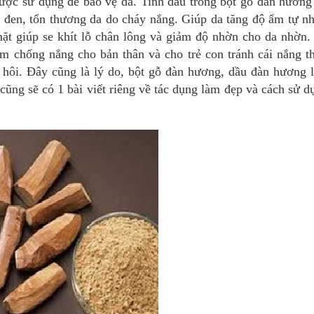
ợc sử dụng để bảo vệ da. Tinh dầu trong bột gỗ đàn hương 
u đen, tổn thương da do cháy nắng. Giúp da tăng độ ẩm tự nh
mặt giúp se khít lỗ chân lông và giảm độ nhờn cho da nhờn.
 chống nắng cho bản thân và cho trẻ con tránh cái nắng th
hôi. Đây cũng là lý do, bột gỗ đàn hương, dầu đàn hương l
ũng sẽ có 1 bài viết riêng về tác dụng làm đẹp và cách sử d