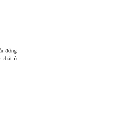
ải đứng
c chất ô