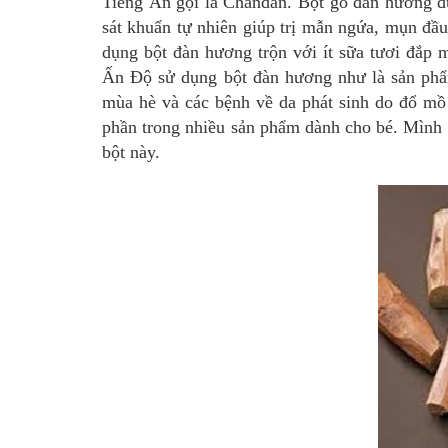
Tiếng Ấn gọi là Chandan. Bột gỗ đàn hương đư
sát khuẩn tự nhiên giúp trị mẫn ngứa, mụn đầ
dụng bột đàn hương trộn với ít sữa tươi đắp 
Ấn Độ sử dụng bột đàn hương như là sản phẩm
mùa hè và các bệnh về da phát sinh do đổ mồ 
phần trong nhiều sản phẩm dành cho bé. Mình c
bột này.