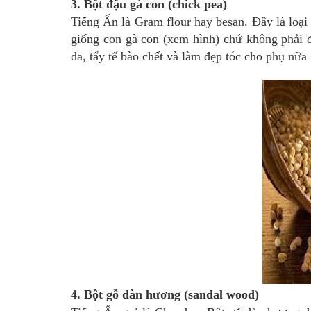
3. Bột đậu gà con (chick pea)
Tiếng Ấn là Gram flour hay besan. Đây là loại
giống con gà con (xem hình) chứ không phải 
da, tẩy tế bào chết và làm đẹp tóc cho phụ nữa
4. Bột gỗ đàn hương (sandal wood)