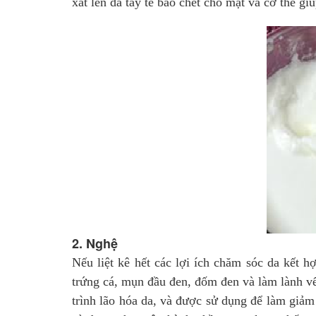
xát lên da tẩy tế bào chết cho mặt và cơ thể gi
2. Nghệ
Nếu liệt kê hết các lợi ích chăm sóc da kết 
trứng cá, mụn đầu đen, đốm đen và làm lành v
trình lão hóa da, và được sử dụng để làm giảm