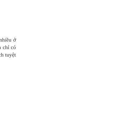
 nhiều ở
 chỉ có
ch tuyệt