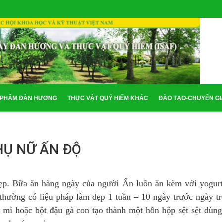
 PHẨM ĐÀN HƯƠNG
THỰC VẬT QUÝ HIẾM KHÁC
ĐÀO TẠO-CHUYỂN G
HỤ NỮ ẤN ĐỘ
đẹp. Bữa ăn hàng ngày của người Ấn luôn ăn kèm với yogur
thường có liệu pháp làm đẹp 1 tuần – 10 ngày trước ngày tr
 mì hoặc bột đậu gà con tạo thành một hỗn hộp sệt sệt dùng