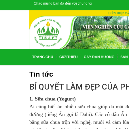
Chào mừng bạn đã đến với chúng tôi
TRANG CHỦ
GIỚI THIỆU
CÂY ĐÀN HƯƠNG
SẢN
Tin tức
BÍ QUYẾT LÀM ĐẸP CỦA P
1. Sữa chua (Yogurt)
Ai cũng biết ăn nhiều sữa chua giúp da mặt 
đường (tiếng Ấn gọi là Dahi). Các cô dâu Ấn 
bằng sữa chua trộn với nghệ, muối và cám lúa