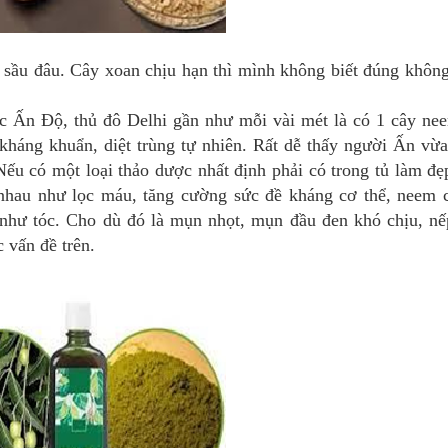
y sầu đâu. Cây xoan chịu hạn thì mình không biết đúng khôn
 Ấn Độ, thủ đô Delhi gần như mỗi vài mét là có 1 cây ne
áng khuẩn, diệt trùng tự nhiên. Rất dễ thấy người Ấn vừa
ếu có một loại thảo dược nhất định phải có trong tủ làm đẹ
 nhau như lọc máu, tăng cường sức đề kháng cơ thể, neem 
 như tóc. Cho dù đó là mụn nhọt, mụn đầu đen khó chịu, nế
c vấn đề trên.