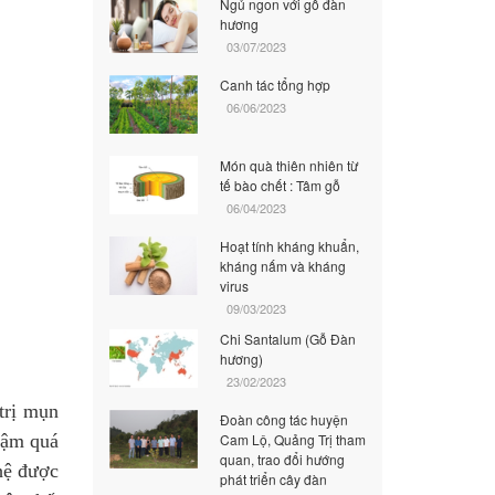
Ngủ ngon với gỗ đàn
hương
03/07/2023
Canh tác tổng hợp
06/06/2023
Món quà thiên nhiên từ
tế bào chết : Tâm gỗ
06/04/2023
Hoạt tính kháng khuẩn,
kháng nấm và kháng
virus
09/03/2023
Chi Santalum (Gỗ Đàn
hương)
23/02/2023
trị mụn
Đoàn công tác huyện
hậm quá
Cam Lộ, Quảng Trị tham
quan, trao đổi hướng
ghệ được
phát triển cây đàn