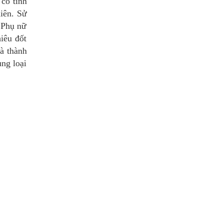
có tính
iên. Sử
 Phụ nữ
iêu đốt
à thành
ụng loại