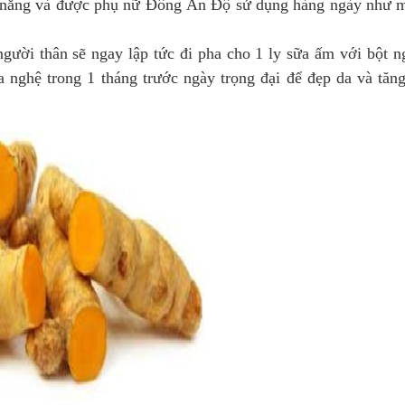
 nắng và được phụ nữ Đông Ấn Độ sử dụng hàng ngày như m
người thân sẽ ngay lập tức đi pha cho 1 ly sữa ấm với bột n
 nghệ trong 1 tháng trước ngày trọng đại để đẹp da và tăn