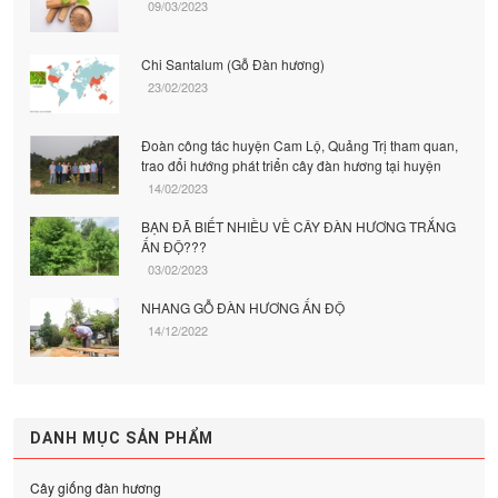
09/03/2023
Chi Santalum (Gỗ Đàn hương)
23/02/2023
Đoàn công tác huyện Cam Lộ, Quảng Trị tham quan,
trao đổi hướng phát triển cây đàn hương tại huyện
14/02/2023
BẠN ĐÃ BIẾT NHIỀU VỀ CÂY ĐÀN HƯƠNG TRẮNG
ẤN ĐỘ???
03/02/2023
NHANG GỖ ĐÀN HƯƠNG ẤN ĐỘ
14/12/2022
DANH MỤC SẢN PHẨM
Cây giống đàn hương