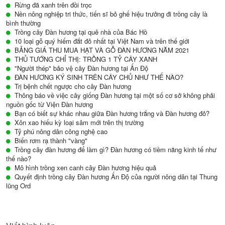
Rừng đã xanh trên đồi trọc
Nền nông nghiệp tri thức, tiến sĩ bỏ ghế hiệu trưởng đi trồng cây là
bình thường
Trồng cây Đàn hương tại quê nhà của Bác Hồ
10 loại gỗ quý hiếm đắt đỏ nhất tại Việt Nam và trên thế giới
BẢNG GIÁ THU MUA HẠT VÀ GỖ ĐÀN HƯƠNG NĂM 2021
THỦ TƯỚNG CHỈ THỊ: TRỒNG 1 TỶ CÂY XANH
"Người thép" bảo vệ cây Đàn hương tại Ấn Độ
ĐÀN HƯƠNG KÝ SINH TRÊN CÂY CHỦ NHƯ THẾ NÀO?
Trị bệnh chết ngược cho cây Đàn hương
Thông báo về việc cây giống Đàn hương tại một số cơ sở không phải
nguồn gốc từ Viện Đàn hương
Bạn có biết sự khác nhau giữa Đàn hương trắng và Đàn hương đỏ?
Xôn xao hiếu kỳ loại sâm mới trên thị trường
Tỷ phú nông dân công nghệ cao
Biến rơm rạ thành "vàng"
Trồng cây đàn hương để làm gì? Đàn hương có tiềm năng kinh tế như
thế nào?
Mô hình trồng xen canh cây Đàn hương hiệu quả
Quyết định trồng cây Đàn hương Ấn Độ của người nông dân tại Thung
lũng Ord