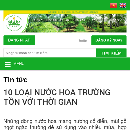
ĐĂNG NHẬP
ĐĂNG KÝ NGAY
hoặc
TÌM KIẾM
MENU
Tin tức
10 LOẠI NƯỚC HOA TRƯỜNG
TỒN VỚI THỜI GIAN
Những dòng nước hoa mang hương cổ điển, mùi gỗ
ngọt ngào thường dễ sử dụng vào nhiều mùa, hợp