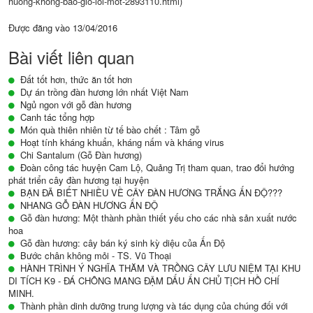
huong-khong-bao-gio-loi-mot-2893110.html)
Được đăng vào
13/04/2016
Bài viết liên quan
Đất tốt hơn, thức ăn tốt hơn
Dự án trồng đàn hương lớn nhất Việt Nam
Ngủ ngon với gỗ đàn hương
Canh tác tổng hợp
Món quà thiên nhiên từ tế bào chết : Tâm gỗ
Hoạt tính kháng khuẩn, kháng nấm và kháng virus
Chi Santalum (Gỗ Đàn hương)
Đoàn công tác huyện Cam Lộ, Quảng Trị tham quan, trao đổi hướng
phát triển cây đàn hương tại huyện
BẠN ĐÃ BIẾT NHIỀU VỀ CÂY ĐÀN HƯƠNG TRẮNG ẤN ĐỘ???
NHANG GỖ ĐÀN HƯƠNG ẤN ĐỘ
Gỗ đàn hương: Một thành phần thiết yếu cho các nhà sản xuất nước
hoa
Gỗ đàn hương: cây bán ký sinh kỳ diệu của Ấn Độ
Bước chân không mỏi - TS. Vũ Thoại
HÀNH TRÌNH Ý NGHĨA THĂM VÀ TRỒNG CÂY LƯU NIỆM TẠI KHU
DI TÍCH K9 - ĐÁ CHÔNG MANG ĐẬM DẤU ẤN CHỦ TỊCH HỒ CHÍ
MINH.
Thành phần dinh dưỡng trung lượng và tác dụng của chúng đối với