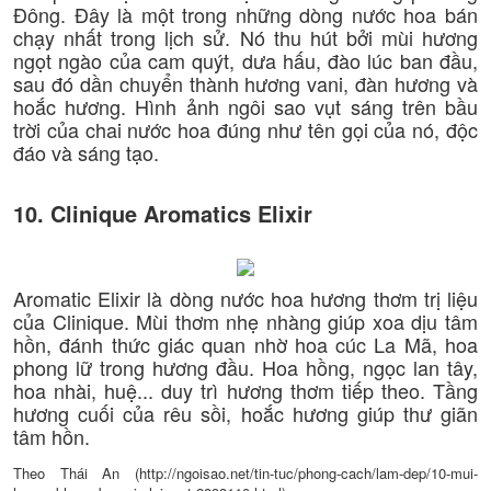
Đông. Đây là một trong những dòng nước hoa bán
chạy nhất trong lịch sử. Nó thu hút bởi mùi hương
ngọt ngào của cam quýt, dưa hấu, đào lúc ban đầu,
sau đó dần chuyển thành hương vani, đàn hương và
hoắc hương. Hình ảnh ngôi sao vụt sáng trên bầu
trời của chai nước hoa đúng như tên gọi của nó, độc
đáo và sáng tạo.
10. Clinique Aromatics Elixir
Aromatic Elixir là dòng nước hoa hương thơm trị liệu
của Clinique. Mùi thơm nhẹ nhàng giúp xoa dịu tâm
hồn, đánh thức giác quan nhờ hoa cúc La Mã, hoa
phong lữ trong hương đầu. Hoa hồng, ngọc lan tây,
hoa nhài, huệ... duy trì hương thơm tiếp theo. Tầng
hương cuối của rêu sồi, hoắc hương giúp thư giãn
tâm hồn.
Theo Thái An (http://ngoisao.net/tin-tuc/phong-cach/lam-dep/10-mui-