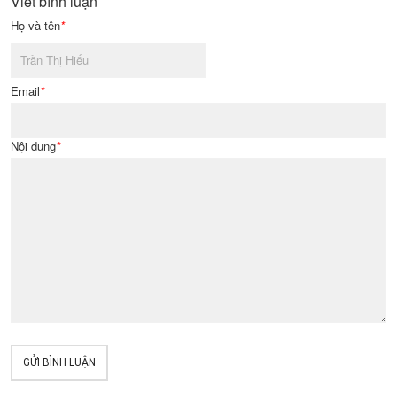
Viết bình luận
Họ và tên
*
Email
*
Nội dung
*
GỬI BÌNH LUẬN