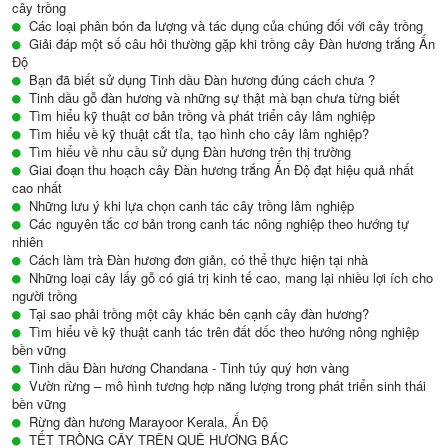
cây trồng
Các loại phân bón đa lượng và tác dụng của chúng đối với cây trồng
Giải đáp một số câu hỏi thường gặp khi trồng cây Đàn hương trắng Ấn
Độ
Bạn đã biết sử dụng Tinh dầu Đàn hương đúng cách chưa ?
Tinh dầu gỗ đàn hương và những sự thật mà bạn chưa từng biết
Tìm hiểu kỹ thuật cơ bản trồng và phát triển cây lâm nghiệp
Tìm hiểu về kỹ thuật cắt tỉa, tạo hình cho cây lâm nghiệp?
Tìm hiểu về nhu cầu sử dụng Đàn hương trên thị trường
Giai đoạn thu hoạch cây Đàn hương trắng Ấn Độ đạt hiệu quả nhất
cao nhất
Những lưu ý khi lựa chọn canh tác cây trồng lâm nghiệp
Các nguyên tắc cơ bản trong canh tác nông nghiệp theo hướng tự
nhiên
Cách làm trà Đàn hương đơn giản, có thể thực hiện tại nhà
Những loại cây lấy gỗ có giá trị kinh tế cao, mang lại nhiều lợi ích cho
người trồng
Tại sao phải trồng một cây khác bên cạnh cây đàn hương?
Tìm hiểu về kỹ thuật canh tác trên đất dốc theo hướng nông nghiệp
bền vững
Tinh dầu Đàn hương Chandana - Tinh túy quý hơn vàng
Vườn rừng – mô hình tương hợp năng lượng trong phát triển sinh thái
bền vững
Rừng đàn hương Marayoor Kerala, Ấn Độ
TẾT TRỒNG CÂY TRÊN QUÊ HƯƠNG BÁC