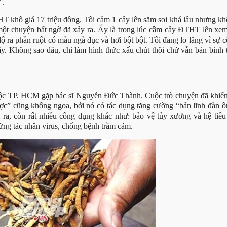
”.
HT khô giá 17 triệu đồng. Tôi cầm 1 cây lên săm soi khá lâu nhưng k
 một chuyện bất ngờ đã xảy ra. Ấy là trong lúc cầm cây ĐTHT lên xem
ra phần ruột có màu ngà đục và hơi bột bột. Tôi đang lo lắng vì sự c
. Không sao đâu, chỉ làm hình thức xấu chút thôi chứ vẫn bán bình 
tộc TP. HCM gặp bác sĩ Nguyễn Đức Thành. Cuộc trò chuyện đã khiến
ợc” cũng không ngoa, bởi nó có tác dụng tăng cường “bản lĩnh đàn ô
ra, còn rất nhiều công dụng khác như: bảo vệ tủy xương và hệ tiêu
hững tác nhân virus, chống bệnh trầm cảm.