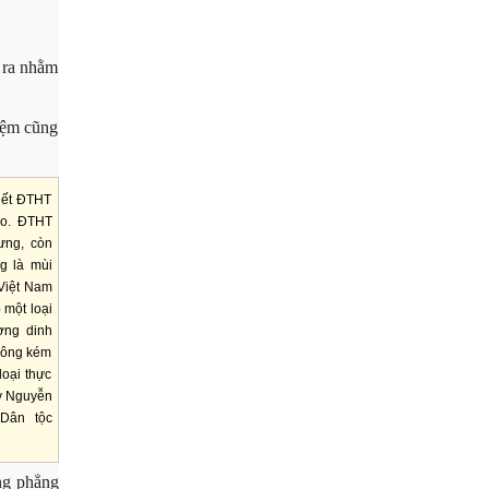
t ra nhằm
iệm cũng
biết ĐTHT
ào. ĐTHT
ưng, còn
g là mùi
 Việt Nam
một loại
ợng dinh
không kém
oại thực
y Nguyễn
Dân tộc
ằng phẳng