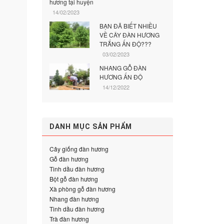
hương tại huyện
14/02/2023
BẠN ĐÃ BIẾT NHIỀU
VỀ CÂY ĐÀN HƯƠNG
TRẮNG ẤN ĐỘ???
03/02/2023
NHANG GỖ ĐÀN
HƯƠNG ẤN ĐỘ
14/12/2022
DANH MỤC SẢN PHẨM
Cây giống đàn hương
Gỗ đàn hương
Tinh dầu đàn hương
Bột gỗ đàn hương
Xà phòng gỗ đàn hương
Nhang đàn hương
Tinh dầu đàn hương
Trà đàn hương