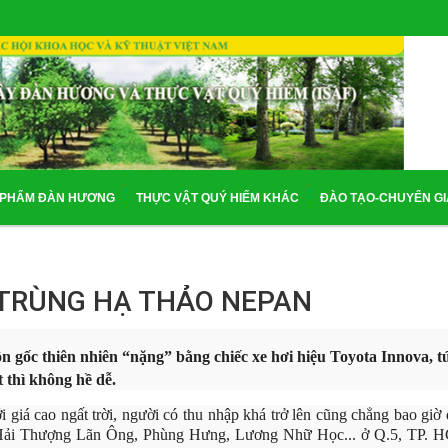
 PHẨM ĐÀN HƯƠNG
THỰC VẬT QUÝ HIẾM KHÁC
ĐÀO TẠO-CHUYỂN G
TRÙNG HẠ THẢO NEPAN
n gốc thiên nhiên “nặng” bằng chiếc xe hơi hiệu Toyota Innova, t
 thì không hề dễ.
i giá cao ngất trời, người có thu nhập khá trở lên cũng chẳng bao gi
 Hải Thượng Lãn Ông, Phùng Hưng, Lương Nhữ Học... ở Q.5, TP. 