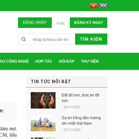
ĐĂNG NHẬP
ĐĂNG KÝ NGAY
hoặc
TÌM KIẾM
IAO CÔNG NGHỆ
HỢP TÁC
HỎI ĐÁP
THƯ VIỆN
TIN TỨC NỔI BẬT
Đất tốt hơn, thức ăn tốt
hơn
20/11/2023
ức
Dự án trồng đàn hương
lớn nhất Việt Nam
ờ dám mơ.
02/11/2023
HCM, hầu