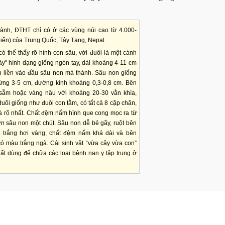
ành, ĐTHT chỉ có ở các vùng núi cao từ 4.000-
biển) của Trung Quốc, Tây Tạng, Nepal.
ó thể thấy rõ hình con sâu, với đuôi là một cành
ây" hình dạng giống ngón tay, dài khoảng 4-11 cm
 liền vào đầu sâu non mà thành. Sâu non giống
ừng 3-5 cm, đường kính khoảng 0,3-0,8 cm. Bên
sẫm hoặc vàng nâu với khoảng 20-30 vằn khía,
uôi giống như đuôi con tằm, có tất cả 8 cặp chân,
à rõ nhất. Chất đệm nấm hình que cong mọc ra từ
n sâu non một chút. Sâu non dễ bẻ gãy, ruột bên
u trắng hơi vàng; chất đệm nấm khá dài và bên
 có màu trắng ngà. Cái sinh vật “vừa cây vừa con”
ất dùng để chữa các loại bệnh nan y tập trung ở
.