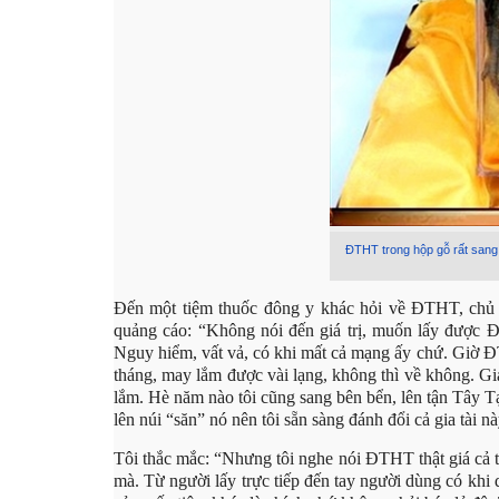
ĐTHT trong hộp gỗ rất sang t
Đến một tiệm thuốc đông y khác hỏi về ĐTHT, chủ t
quảng cáo: “Không nói đến giá trị, muốn lấy được ĐT
Nguy hiểm, vất vả, có khi mất cả mạng ấy chứ. Giờ ĐT
tháng, may lắm được vài lạng, không thì về không. Gia
lắm. Hè năm nào tôi cũng sang bên bển, lên tận Tây T
lên núi “săn” nó nên tôi sẵn sàng đánh đổi cả gia tài nà
Tôi thắc mắc: “Nhưng tôi nghe nói ĐTHT thật giá cả tr
mà. Từ người lấy trực tiếp đến tay người dùng có khi 