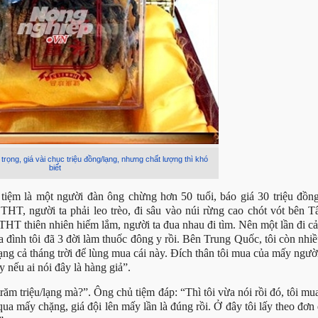
rọng, giá vài chục triệu đồng/lạng, nhưng chất lượng thì khó
biết
iệm là một người đàn ông chừng hơn 50 tuổi, báo giá 30 triệu đồng
HT, người ta phải leo trèo, đi sâu vào núi rừng cao chót vót bên T
HT thiên nhiên hiếm lắm, người ta đua nhau đi tìm. Nên một lần đi cả
 đình tôi đã 3 đời làm thuốc đông y rồi. Bên Trung Quốc, tôi còn nhi
ạng cả tháng trời để lùng mua cái này. Đích thân tôi mua của mấy ngư
y nếu ai nói đây là hàng giả”.
ăm triệu/lạng mà?”. Ông chủ tiệm đáp: “Thì tôi vừa nói rồi đó, tôi mu
qua mấy chặng, giá đội lên mấy lần là đúng rồi. Ở đây tôi lấy theo đơn