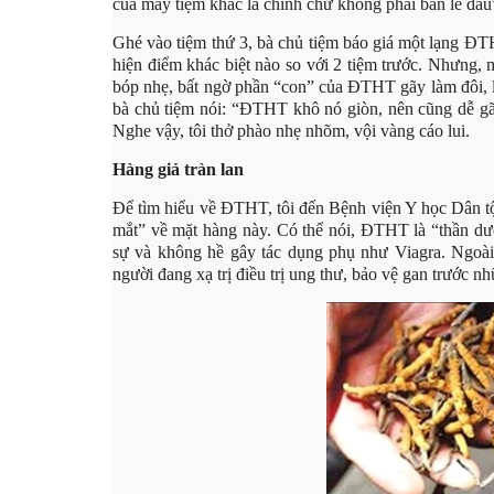
của mấy tiệm khác là chính chứ không phải bán lẻ đâu
Ghé vào tiệm thứ 3, bà chủ tiệm báo giá một lạng ĐT
hiện điểm khác biệt nào so với 2 tiệm trước. Nhưng,
bóp nhẹ, bất ngờ phần “con” của ĐTHT gãy làm đôi, lộ 
bà chủ tiệm nói: “ĐTHT khô nó giòn, nên cũng dễ gãy
Nghe vậy, tôi thở phào nhẹ nhõm, vội vàng cáo lui.
Hàng giả tràn lan
Để tìm hiểu về ĐTHT, tôi đến Bệnh viện Y học Dân 
mắt” về mặt hàng này. Có thể nói, ĐTHT là “thần dư
sự và không hề gây tác dụng phụ như Viagra. Ngoài 
người đang xạ trị điều trị ung thư, bảo vệ gan trước n