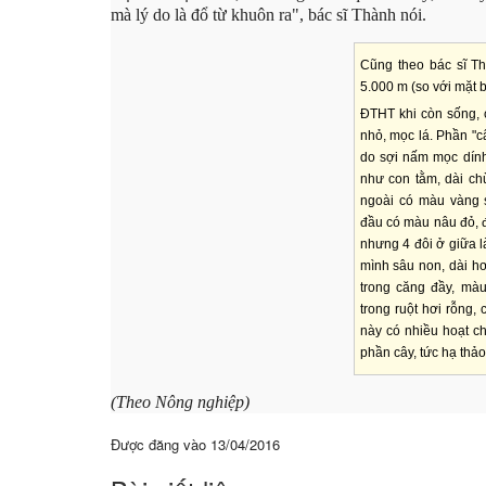
mà lý do là đổ từ khuôn ra", bác sĩ Thành nói.
Cũng theo bác sĩ Th
5.000 m (so với mặt 
ĐTHT khi còn sống, c
nhỏ, mọc lá. Phần "c
do sợi nấm mọc dính
như con tằm, dài ch
ngoài có màu vàng 
đầu có màu nâu đỏ, đ
nhưng 4 đôi ở giữa l
mình sâu non, dài hơ
trong căng đầy, mà
trong ruột hơi rỗng,
này có nhiều hoạt ch
phần cây, tức hạ thảo
(Theo Nông nghiệp)
Được đăng vào
13/04/2016