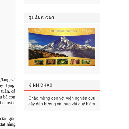
QUẢNG CÁO
/lạng và
KÍNH CHÀO
ây Tạng.
 tuần, cả
ều bà con
Chào mừng đến với Viện nghiên cứu
ời chuyên
cây đàn hương và thực vật quý hiếm
a tận gốc
 đặt hàng