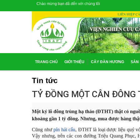
Chào mừng bạn đã đến với chúng tôi
TRANG CHỦ
GIỚI THIỆU
CÂY ĐÀN HƯƠNG
SẢN
Tin tức
TỶ ĐỒNG MỘT CÂN ĐÔNG 
Một ký lô đông trùng hạ thảo (ĐTHT) thật có nguồ
khoảng gần 1 tỷ đồng. Nhưng, mua được hàng thật
Cũng như
pín hải cẩu
, ĐTHT là loại dược liệu quý vớ
Vậy nhưng, trên các con đường Triệu Quang Phục,