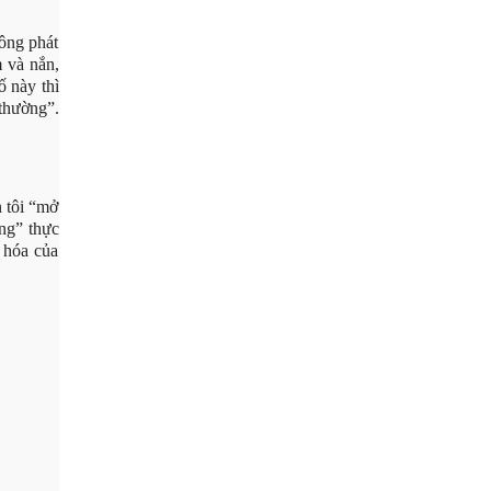
hông phát
 và nắn,
ố này thì
thường”.
 tôi “mở
ng” thực
 hóa của