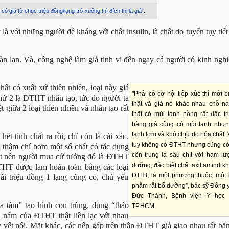
 giá từ chục triệu đồng/lạng trở xuống thì đích thị là giả”.
là với những người đề kháng với chất insulin, là chất do tuyến tụy tiế
àn lan. Và, công nghệ làm giả tinh vi đến ngay cả người có kinh ngh
ất có xuất xứ thiên nhiên, loại này giá
"Phải có cơ hội tiếp xúc thì mới 
hứ 2 là ĐTHT nhân tạo, tức do người ta
thật và giả nó khác nhau chỗ n
t giữa 2 loại thiên nhiên và nhân tạo rất
thật có mùi tanh nồng rất đặc tr
hàng giả cũng có mùi tanh nhưn
tanh lợm và khó chịu do hóa chất.
ết tinh chất ra rồi, chỉ còn là cái xác.
tuy không có ĐTHT nhưng cũng có 
 thậm chí bơm một số chất có tác dụng
côn trùng là sâu chít với hàm lư
hật nên người mua cứ tưởng đó là ĐTHT
dưỡng, đặc biệt chất axit amind 
 ĐTHT được làm hoàn toàn bằng các loại
ĐTHT, là một phương thuốc, một l
vài triệu đồng 1 lạng cũng có, chủ yếu
phẩm rất bổ dưỡng”, bác sỹ Đông 
Đức Thành, Bệnh viện Y học 
a tàm” tạo hình con trùng, dùng “thảo
TP.HCM.
úi nấm của ĐTHT thật liền lạc với nhau
ấy vết nối. Mặt khác, các nếp gấp trên thân ĐTHT giả giao nhau rất b