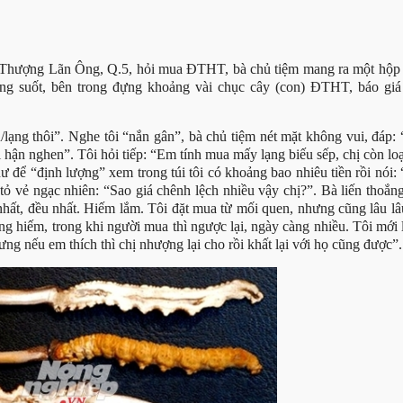
i Thượng Lãn Ông, Q.5, hỏi mua ĐTHT, bà chủ tiệm mang ra một hộp 
ong suốt, bên trong đựng khoảng vài chục cây (con) ĐTHT, báo giá 
lạng thôi”. Nghe tôi “nắn gân”, bà chủ tiệm nét mặt không vui, đáp:
 hận nghen”. Tôi hỏi tiếp: “Em tính mua mấy lạng biếu sếp, chị còn loạ
 để “định lượng” xem trong túi tôi có khoảng bao nhiêu tiền rồi nói: 
tỏ vẻ ngạc nhiên: “Sao giá chênh lệch nhiều vậy chị?”. Bà liến thoắn
nhất, đều nhất. Hiếm lắm. Tôi đặt mua từ mối quen, nhưng cũng lâu l
g hiếm, trong khi người mua thì ngược lại, ngày càng nhiều. Tôi mới
ng nếu em thích thì chị nhượng lại cho rồi khất lại với họ cũng được”.