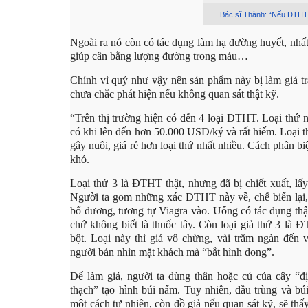
Bác sĩ Thành: “Nếu ĐTHT có
Ngoài ra nó còn có tác dụng làm hạ đường huyết, nhất 
giúp cân bằng lượng đường trong máu…
Chính vì quý như vậy nên sản phẩm này bị làm giả tr
chưa chắc phát hiện nếu không quan sát thật kỹ.
“Trên thị trường hiện có đến 4 loại ĐTHT. Loại thứ nh
có khi lên đến hơn 50.000 USD/ký và rất hiếm. Loại t
gây nuôi, giá rẻ hơn loại thứ nhất nhiều. Cách phân biệ
khó.
Loại thứ 3 là ĐTHT thật, nhưng đã bị chiết xuất, lấy h
Người ta gom những xác ĐTHT này về, chế biến lại,
bổ dương, tương tự Viagra vào. Uống có tác dụng t
chứ không biết là thuốc tây. Còn loại giả thứ 3 là
bột. Loại này thì giá vô chừng, vài trăm ngàn đến 
người bán nhìn mặt khách mà “bắt hình dong”.
Để làm giả, người ta dùng thân hoặc củ của cây “đị
thạch” tạo hình búi nấm. Tuy nhiên, đầu trùng và b
một cách tự nhiên, còn đồ giả nếu quan sát kỹ, sẽ th