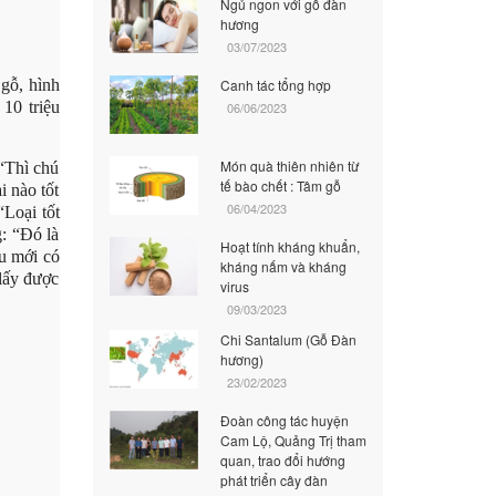
Ngủ ngon với gỗ đàn
hương
03/07/2023
gỗ, hình
Canh tác tổng hợp
10 triệu
06/06/2023
Món quà thiên nhiên từ
 “Thì chú
tế bào chết : Tâm gỗ
i nào tốt
06/04/2023
“Loại tốt
g: “Đó là
Hoạt tính kháng khuẩn,
âu mới có
kháng nấm và kháng
 lấy được
virus
09/03/2023
Chi Santalum (Gỗ Đàn
hương)
23/02/2023
Đoàn công tác huyện
Cam Lộ, Quảng Trị tham
quan, trao đổi hướng
phát triển cây đàn