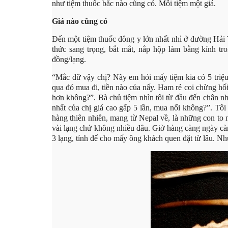
như tiệm thuốc bắc nào cũng có. Mỗi tiệm một giá.
Giá nào cũng có
Đến một tiệm thuốc đông y lớn nhất nhì ở đường Hả
thức sang trọng, bắt mắt, nắp hộp làm bằng kính tr
đồng/lạng.
“Mắc dữ vậy chị? Nãy em hỏi mấy tiệm kia có 5 triệu/
qua đó mua đi, tiền nào của nấy. Ham rẻ coi chừng hối
hơn không?”. Bà chủ tiệm nhìn tôi từ đầu đến chân như
nhất của chị giá cao gấp 5 lần, mua nổi không?”. Tôi 
hàng thiên nhiên, mang từ Nepal về, là những con to 
vài lạng chứ không nhiều đâu. Giờ hàng càng ngày càn
3 lạng, tính để cho mấy ông khách quen đặt từ lâu. Như