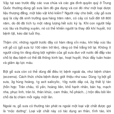
Vậy tại sao trước đây các vua chúa và các gia đình quyền quý ở Trung
Quốc thường dùng gỗ sưa làm đồ gia dụng và coi đó như một loại dược
liệu thượng đẳng, một bảo vật khó kiếm? Người này cho biết, cây gỗ sưa
quý là cây đã sinh trưởng qua hàng trăm năm, có cây có tuổi đời tới 800
năm, do đó đã tích tụ một năng lượng hết sức kỳ lạ. Khi con người tiếp
xúc lâu và thường xuyên, nó có thể khiến người ta thay đổi khí huyết, trừ
bệnh tật, kéo dài tuổi thọ.
Thậm chí, những người trước đây có hàm răng xỉn màu, khi tiếp xúc lâu
với gỗ cũ (gỗ sưa từ 100 năm trở lên), răng có thể trắng trở lại. Không ít
người cũng tin rằng dùng bột nghiền của gỗ sưa đun với nước để đắp vào
chỗ bị đau bệnh có thể đả thông kinh lạc, hoạt huyết, thúc đẩy tuần hoàn
và giảm áp lực máu.
Bột gỗ sưa còn có thể dùng để điều trị bệnh ngoài da, như bệnh chàm
(eczema). Cách thức chữa bệnh được giới thiệu như sau: Dùng 1g bột gỗ
sưa, 3g hùng hoàng, 1g axit salicylic, 10g nước dấp cá, 2g thất lý tán
(hỗn hợp: Trân châu, tổ yến, hoàng liên, khổ hạnh nhân, bán hạ, mạch
nha, phục linh, trần bì, thần khúc, cam thảo, hổ phách...) trộn đều bôi lên
chỗ da bị chàm mỗi ngày một lần.
Ngoài ra, gỗ sưa cũ thường tán phát ra ngoài một loại vật chất được gọi
là “mộc dưỡng”. Loại vật chất này có tác dụng an thần, tỉnh táo, khi