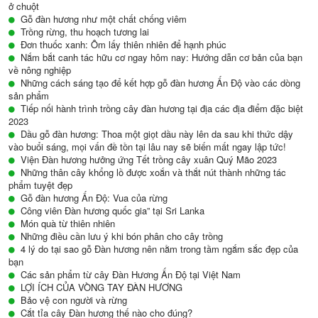
ở chuột
Gỗ đàn hương như một chất chống viêm
Trồng rừng, thu hoạch tương lai
Đơn thuốc xanh: Ôm lấy thiên nhiên để hạnh phúc
Nắm bắt canh tác hữu cơ ngay hôm nay: Hướng dẫn cơ bản của bạn
về nông nghiệp
Những cách sáng tạo để kết hợp gỗ đàn hương Ấn Độ vào các dòng
sản phẩm
Tiếp nối hành trình trồng cây đàn hương tại địa các địa điểm đặc biệt
2023
Dầu gỗ đàn hương: Thoa một giọt dầu này lên da sau khi thức dậy
vào buổi sáng, mọi vấn đề tồn tại lâu nay sẽ biến mất ngay lập tức!
Viện Đàn hương hưởng ứng Tết trồng cây xuân Quý Mão 2023
Những thân cây khổng lồ được xoắn và thắt nút thành những tác
phẩm tuyệt đẹp
Gỗ đàn hương Ấn Độ: Vua của rừng
Công viên Đàn hương quốc gia” tại Sri Lanka
Món quà từ thiên nhiên
Những điều cần lưu ý khi bón phân cho cây trồng
4 lý do tại sao gỗ Đàn hương nên nằm trong tầm ngắm sắc đẹp của
bạn
Các sản phẩm từ cây Đàn Hương Ấn Độ tại Việt Nam
LỢI ÍCH CỦA VÒNG TAY ĐÀN HƯƠNG
Bảo vệ con người và rừng
Cắt tỉa cây Đàn hương thế nào cho đúng?