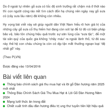
Do ở ngoài tự nhiên gỗ sưa có tốc độ sinh trưởng rất chậm mà ở thời nào
thì con người cũng ráo riết tìm cách đốn hạ chúng nên ngày nay gỗ sưa
cũ (cây sưa lâu năm) đã không còn nhiều.
Hy vọng bài viết này sẽ giúp người dân Việt Nam hiểu rõ hơn giá trị của
những cây gỗ sưa cổ thụ hiếm hoi đang còn sót lại để từ đó có biện pháp
bảo vệ, bảo tồn chúng hiệu quả trước sự săn lùng của “sưa tặc”, để một
tài sản quý của quốc gia không “chảy máu” ra ngoài lãnh thổ, từ đó sau
này thế hệ con cháu chúng ta còn có dịp tận mắt thưởng ngoạn loại “đệ
nhất gỗ” này.
(Theo PLVN)
Được đăng vào
13/04/2016
Bài viết liên quan
Thông báo chính sách giá thu mua hạt và lõi gỗ Đàn hương năm 2025
mới nhất
Thông Báo Chính Sách Giá Thu Mua Hạt & Lõi Gỗ Đàn Hương Năm
2024
Mạng lưới thức ăn trong đất
Chiết xuất tinh dầu đàn hương điều trị ung thư tuyến tiền liệt hiệu quả