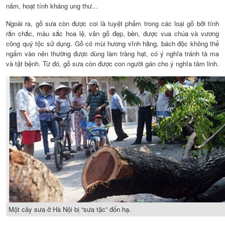
nấm, hoạt tính kháng ung thư...
Ngoài ra, gỗ sưa còn được coi là tuyệt phẩm trong các loại gỗ bởi tính
rắn chắc, màu sắc hoa lệ, vân gỗ đẹp, bền, được vua chúa và vương
công quý tộc sử dụng. Gỗ có mùi hương vĩnh hằng, bách độc không thể
ngấm vào nên thường được dùng làm tràng hạt, có ý nghĩa tránh tà ma
và tật bệnh. Từ đó, gỗ sưa còn được con người gán cho ý nghĩa tâm linh.
Một cây sưa ở Hà Nội bị “sưa tặc” đốn hạ.