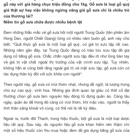
gỗ này với giá hàng chục triệu đồng cho 1kg. Gỗ sưa là loại gỗ quý
giá thật sự hay việc không ngừng nâng giá gỗ sưa chỉ là chiêu trò
của thương lái?
Niềm tin gỗ sưa chữa được nhiều bệnh tật
Đem những thắc mắc về gỗ sưa hỏi một người Trung Quốc (tên phiên âm
Hong Dan, người Chiết Giang) từng có nhiều năm buôn gỗ, anh này cho
biết: "Quả thực gỗ sưa là một loại gỗ quý, có giá trị sưu tập rất cao.
Những năm gần đây, tại Trung Quốc đang có trào lưu sưu tập đồ gia
dụng cổ bằng gỗ sưa. Chắc chắn người sưu tập đều rõ như lòng bàn tay
về giá trị vật chất ngoài thị trường của vật mình sưu tập. Tuy nhiên,
không hẳn ai cũng biết rằng ngoài giá trị về mặt sưu tập, gỗ sưa còn có
tác dụng thần kỳ đối với sức khỏe con người".
Theo người này, gỗ sưa có mùi thơm nhạt, nhưng dễ ngửi, là tượng trưng
cho sự cao quý, vinh hoa. Những gia đình quan lại giàu có thời cổ đại
thường chọn gỗ sưa làm nguyên liệu đóng tủ đựng quần áo. Càng lâu
ngày, quần áo để trong đó càng có mùi thơm, khi mặc vào, người ta thấy
tinh thần sảng khoái vô cùng, có thể nói là rất kỳ diệu.
Ngoài ra, trước đời Thanh, trong hiệu thuốc, bột gỗ sưa là một loại dược
liệu rất quý. Sau này, do nguyên liệu gỗ sưa khan hiếm nên thậm chí
một số hiệu thuốc còn thu mua hoặc đem đồ gia dụng bằng gỗ sưa của