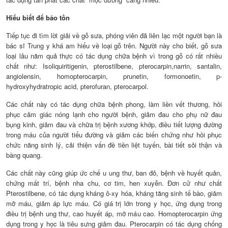
Hiểu biết để bảo tồn
Tiếp tục đi tìm lời giải về gỗ sưa, phóng viên đã liên lạc một người bạn là
bác sĩ Trung y khá am hiểu về loại gỗ trên. Người này cho biết, gỗ sưa
loại lâu năm quả thực có tác dụng chữa bệnh vì trong gỗ có rất nhiều
chất như: Isoliquiritigenin, pterostilbene, pterocarpin,narrin, santalin,
angiolensin, homopterocarpin, prunetin, formonoetin, p-
hydroxyhydratropic acid, pterofuran, pterocarpol.
Các chất này có tác dụng chữa bệnh phong, làm liền vết thương, hồi
phục cảm giác nóng lạnh cho người bệnh, giảm đau cho phụ nữ đau
bụng kinh, giảm đau và chữa trị bệnh xương khớp, điều tiết lượng đường
trong máu của người tiểu đường và giảm các biến chứng như hồi phục
chức năng sinh lý, cải thiện vấn đề tiền liệt tuyến, bài tiết sỏi thận và
bàng quang.
Các chất này cũng giúp ức chế u ung thư, ban đỏ, bệnh về huyết quản,
chứng mất trí, bệnh nha chu, cơ tim, hen xuyễn. Đơn cử như chất
Pterostilbene, có tác dụng kháng ô-xy hóa, kháng tăng sinh tế bào, giảm
mỡ máu, giảm áp lực máu. Có giá trị lớn trong y học, ứng dụng trong
điều trị bệnh ung thư, cao huyết áp, mỡ máu cao. Homopterocarpin ứng
dụng trong y học là tiêu sưng giảm đau. Pterocarpin có tác dụng chống