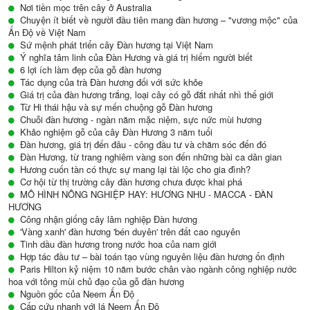
Nơi tiền mọc trên cây ở Australia
Chuyện ít biết về người đầu tiên mang đàn hương – "vương mộc" của
Ấn Độ về Việt Nam
Sứ mệnh phát triển cây Đàn hương tại Việt Nam
Ý nghĩa tâm linh của Đàn Hương và giá trị hiếm người biết
6 lợi ích làm đẹp của gỗ đàn hương
Tác dụng của trà Đàn hương đối với sức khỏe
Giá trị của đàn hương trắng, loại cây có gỗ đắt nhất nhì thế giới
Từ Hi thái hậu và sự mến chuộng gỗ Đàn hương
Chuỗi đàn hương - ngàn năm mặc niệm, sực nức mùi hương
Khảo nghiệm gỗ của cây Đàn Hương 3 năm tuổi
Đàn hương, giá trị đến đâu - công đầu tư và chăm sóc đến đó
Đàn Hương, từ trang nghiêm vàng son đến những bài ca dân gian
Hương cuốn tàn có thực sự mang lại tài lộc cho gia đình?
Cơ hội từ thị trường cây đàn hương chưa được khai phá
MÔ HÌNH NÔNG NGHIỆP HAY: HƯƠNG NHU - MACCA - ĐÀN
HƯƠNG
Công nhận giống cây lâm nghiệp Đàn hương
'Vàng xanh' đàn hương 'bén duyên' trên đất cao nguyên
Tinh dầu đàn hương trong nước hoa của nam giới
Hợp tác đầu tư – bài toán tạo vùng nguyên liệu đàn hương ổn định
Paris Hilton kỷ niệm 10 năm bước chân vào ngành công nghiệp nước
hoa với tông mùi chủ đạo của gỗ đàn hương
Nguồn gốc của Neem Ấn Độ
Cấp cứu nhanh với lá Neem Ấn Độ