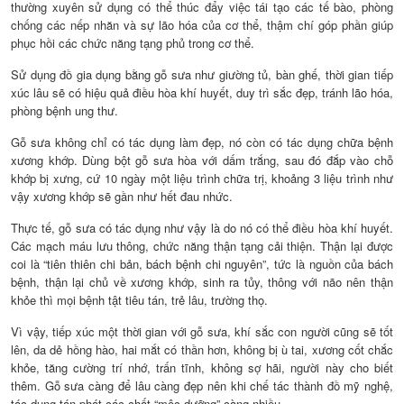
thường xuyên sử dụng có thể thúc đẩy việc tái tạo các tế bào, phòng
chống các nếp nhăn và sự lão hóa của cơ thể, thậm chí góp phần giúp
phục hồi các chức năng tạng phủ trong cơ thể.
Sử dụng đồ gia dụng bằng gỗ sưa như giường tủ, bàn ghế, thời gian tiếp
xúc lâu sẽ có hiệu quả điều hòa khí huyết, duy trì sắc đẹp, tránh lão hóa,
phòng bệnh ung thư.
Gỗ sưa không chỉ có tác dụng làm đẹp, nó còn có tác dụng chữa bệnh
xương khớp. Dùng bột gỗ sưa hòa với dấm trắng, sau đó đắp vào chỗ
khớp bị xưng, cứ 10 ngày một liệu trình chữa trị, khoảng 3 liệu trình như
vậy xương khớp sẽ gần như hết đau nhức.
Thực tế, gỗ sưa có tác dụng như vậy là do nó có thể điều hòa khí huyết.
Các mạch máu lưu thông, chức năng thận tạng cải thiện. Thận lại được
coi là “tiên thiên chi bản, bách bệnh chi nguyên”, tức là nguồn của bách
bệnh, thận lại chủ về xương khớp, sinh ra tủy, thông với não nên thận
khỏe thì mọi bệnh tật tiêu tán, trẻ lâu, trường thọ.
Vì vậy, tiếp xúc một thời gian với gỗ sưa, khí sắc con người cũng sẽ tốt
lên, da dẻ hồng hào, hai mắt có thần hơn, không bị ù tai, xương cốt chắc
khỏe, tăng cường trí nhớ, trấn tĩnh, không sợ hãi, người này cho biết
thêm. Gỗ sưa càng để lâu càng đẹp nên khi chế tác thành đồ mỹ nghệ,
tác dụng tán phát các chất “mộc dưỡng” càng nhiều.