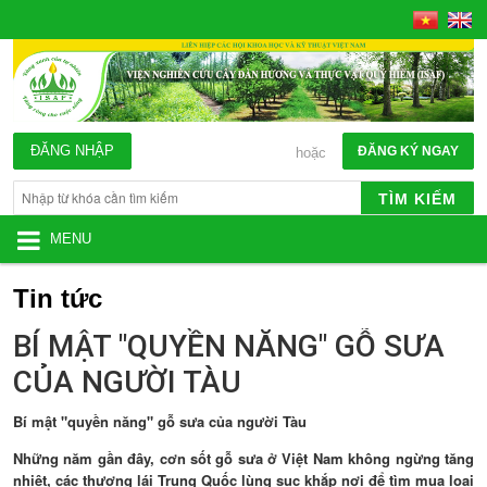
ĐĂNG NHẬP
ĐĂNG KÝ NGAY
hoặc
TÌM KIẾM
MENU
Tin tức
BÍ MẬT "QUYỀN NĂNG" GỖ SƯA
CỦA NGƯỜI TÀU
Bí mật "quyền năng" gỗ sưa của người Tàu
Những năm gần đây, cơn sốt gỗ sưa ở Việt Nam không ngừng tăng
nhiệt, các thương lái Trung Quốc lùng sục khắp nơi để tìm mua loại