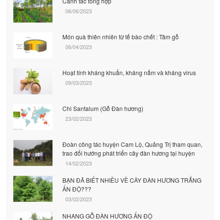
Canh tác tổng hợp
06/06/2023
Món quà thiên nhiên từ tế bào chết : Tâm gỗ
06/04/2023
Hoạt tính kháng khuẩn, kháng nấm và kháng virus
09/03/2023
Chi Santalum (Gỗ Đàn hương)
23/02/2023
Đoàn công tác huyện Cam Lộ, Quảng Trị tham quan,
trao đổi hướng phát triển cây đàn hương tại huyện
14/02/2023
BẠN ĐÃ BIẾT NHIỀU VỀ CÂY ĐÀN HƯƠNG TRẮNG
ẤN ĐỘ???
03/02/2023
NHANG GỖ ĐÀN HƯƠNG ẤN ĐỘ