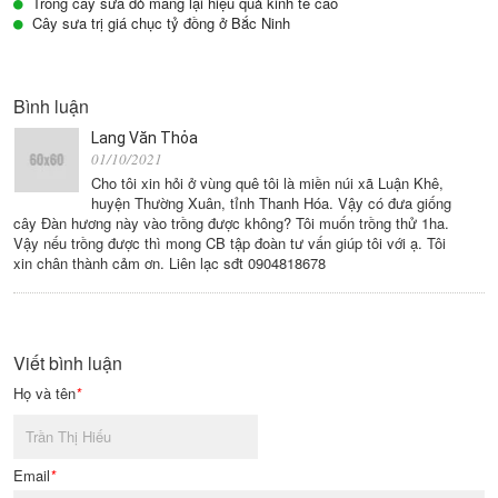
Trồng cây sưa đỏ mang lại hiệu quả kinh tế cao
Cây sưa trị giá chục tỷ đồng ở Bắc Ninh
Bình luận
Lang Văn Thỏa
01/10/2021
Cho tôi xin hỏi ở vùng quê tôi là miền núi xã Luận Khê,
huyện Thường Xuân, tỉnh Thanh Hóa. Vậy có đưa giống
cây Đàn hương này vào trồng được không? Tôi muốn trồng thử 1ha.
Vậy nếu trồng được thì mong CB tập đoàn tư vấn giúp tôi với ạ. Tôi
xin chân thành cảm ơn. Liên lạc sđt 0904818678
Viết bình luận
Họ và tên
*
Email
*