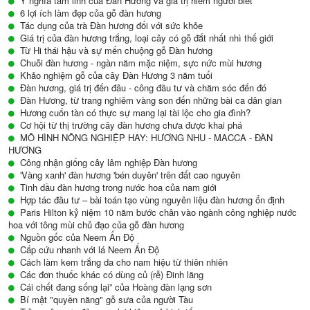
Ý nghĩa tâm linh của Đàn Hương và giá trị hiếm người biết
6 lợi ích làm đẹp của gỗ đàn hương
Tác dụng của trà Đàn hương đối với sức khỏe
Giá trị của đàn hương trắng, loại cây có gỗ đắt nhất nhì thế giới
Từ Hi thái hậu và sự mến chuộng gỗ Đàn hương
Chuỗi đàn hương - ngàn năm mặc niệm, sực nức mùi hương
Khảo nghiệm gỗ của cây Đàn Hương 3 năm tuổi
Đàn hương, giá trị đến đâu - công đầu tư và chăm sóc đến đó
Đàn Hương, từ trang nghiêm vàng son đến những bài ca dân gian
Hương cuốn tàn có thực sự mang lại tài lộc cho gia đình?
Cơ hội từ thị trường cây đàn hương chưa được khai phá
MÔ HÌNH NÔNG NGHIỆP HAY: HƯƠNG NHU - MACCA - ĐÀN
HƯƠNG
Công nhận giống cây lâm nghiệp Đàn hương
'Vàng xanh' đàn hương 'bén duyên' trên đất cao nguyên
Tinh dầu đàn hương trong nước hoa của nam giới
Hợp tác đầu tư – bài toán tạo vùng nguyên liệu đàn hương ổn định
Paris Hilton kỷ niệm 10 năm bước chân vào ngành công nghiệp nước
hoa với tông mùi chủ đạo của gỗ đàn hương
Nguồn gốc của Neem Ấn Độ
Cấp cứu nhanh với lá Neem Ấn Độ
Cách làm kem trắng da cho nam hiệu từ thiên nhiên
Các đơn thuốc khác có dùng củ (rễ) Đinh lăng
Cái chết đang sống lại” của Hoàng đàn lạng sơn
Bí mật "quyền năng" gỗ sưa của người Tàu