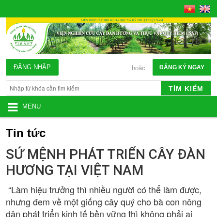
ĐĂNG NHẬP
ĐĂNG KÝ NGAY
hoặc
TÌM KIẾM
MENU
Tin tức
SỨ MỆNH PHÁT TRIỂN CÂY ĐÀN
HƯƠNG TẠI VIỆT NAM
“Làm hiệu trưởng thì nhiều người có thể làm được,
nhưng đem về một giống cây quý cho bà con nông
dân phát triển kinh tế bền vững thì không phải ai