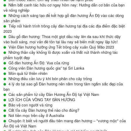
Nắm bắt canh tác hữu cơ ngay hôm nay: Hướng dẫn cơ bản của bạn
về nông nghiệp
Những cách sáng tạo để kết hợp gỗ đàn hương Ấn Độ vào các dòng
sản phẩm
Tiếp nối hành trình trồng cây đàn hương tại địa các địa điểm đặc biệt
2023
Dầu gỗ đàn hương: Thoa một giọt dầu này lên da sau khi thức dậy
vào buổi sáng, mọi vấn đề tồn tại lâu nay sẽ biến mất ngay lập tức!
Viện Đàn hương hưởng ứng Tết trồng cây xuân Quý Mão 2023
Những thân cây khổng lồ được xoắn và thắt nút thành những tác
phẩm tuyệt đẹp
Gỗ đàn hương Ấn Độ: Vua của rừng
Công viên Đàn hương quốc gia” tại Sri Lanka
Món quà từ thiên nhiên
Những điều cần lưu ý khi bón phân cho cây trồng
4 lý do tại sao gỗ Đàn hương nên nằm trong tầm ngắm sắc đẹp của
bạn
Các sản phẩm từ cây Đàn Hương Ấn Độ tại Việt Nam
LỢI ÍCH CỦA VÒNG TAY ĐÀN HƯƠNG
Bảo vệ con người và rừng
Cắt tỉa cây Đàn hương thế nào cho đúng?
Nơi tiền mọc trên cây ở Australia
Chuyện ít biết về người đầu tiên mang đàn hương – "vương mộc" của
Ấn Độ về Việt Nam