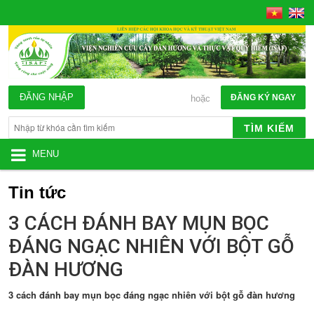
ĐĂNG NHẬP
ĐĂNG KÝ NGAY
hoặc
TÌM KIẾM
MENU
Tin tức
3 CÁCH ĐÁNH BAY MỤN BỌC
ĐÁNG NGẠC NHIÊN VỚI BỘT GỖ
ĐÀN HƯƠNG
3 cách đánh bay mụn bọc đáng ngạc nhiên với bột gỗ đàn hương