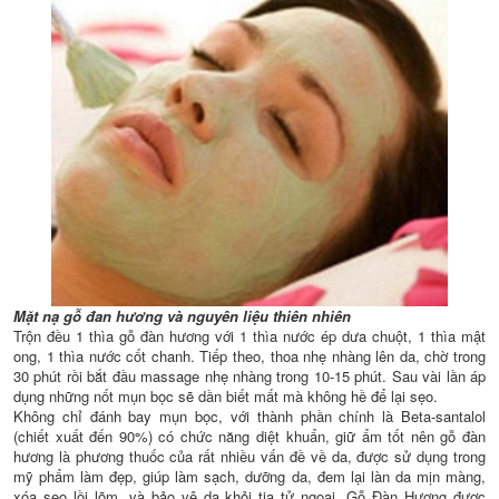
Mặt nạ gỗ đan hương và nguyên liệu thiên nhiên
Trộn đều 1 thìa gỗ đàn hương với 1 thìa nước ép dưa chuột, 1 thìa mật
ong, 1 thìa nước cốt chanh. Tiếp theo, thoa nhẹ nhàng lên da, chờ trong
30 phút rồi bắt đầu massage nhẹ nhàng trong 10-15 phút. Sau vài lần áp
dụng những nốt mụn bọc sẽ dần biết mất mà không hề để lại sẹo.
Không chỉ đánh bay mụn bọc, với thành phần chính là Beta-santalol
(chiết xuất đến 90%) có chức năng diệt khuẩn, giữ ẩm tốt nên gỗ đàn
hương là phương thuốc của rất nhiều vấn đề về da, được sử dụng trong
mỹ phẩm làm đẹp, giúp làm sạch, dưỡng da, đem lại làn da mịn màng,
xóa sẹo lồi lõm, và bảo vệ da khỏi tia tử ngoại.
Gỗ Đàn Hương được