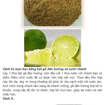
Cách trị mụn bọc bằng bột gỗ đàn hương và nước chanh
Lấy 1 thìa bột gỗ đàn hương, trộn đều với 1 thìa nước cốt chanh bạn có
thểm thêm chút nước để có được hỗn hợp sệt mịn. Thoa đều hỗn hợp
này lên da, duy trì trong khoảng 20 phút rồi rửa sạch mặt với nước ấm.
Axit citric trong chanh làm sáng da nhanh chóng, gỗ đàn hương loại bỏ vi
khuẩn, cung cấp độ ẩm tự nhiên, loại bỏ mụn bọc, giúp da mềm và săn
chắc hơn.
Cách 3: