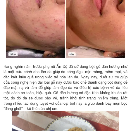
Hàng nghìn năm trước phụ nữ Ấn Độ đã sử dụng bột gỗ đàn hương như
là một cứu cánh cho làn da giúp da sáng đẹp, mịn màng, mềm mại, và
đặc biệt hiệu quả trong việc trẻ hóa làn da. Ngay nay, dưới sự trợ giúp
của công nghệ hiện đại loại gỗ này được bào chế thành dạng bột dùng để
đắp mặt nạ và tắm để giúp làm đẹp da và điều trị các bệnh về da liễu
một cách an toàn, hiệu quả. Gỗ đàn hương có đặc tính kháng khuẩn rất
tốt, do đó da sẽ được bảo vệ, tránh khỏi tình trạng nhiễm trùng. Một
trong nhiều tác dụng tuyệt vời của loại bột này là giúp đánh bay mụn bọc
“đáng ghét” – kẻ thù của chị em.