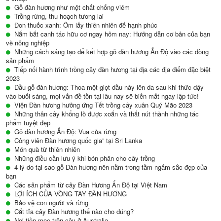
Gỗ đàn hương như một chất chống viêm
Trồng rừng, thu hoạch tương lai
Đơn thuốc xanh: Ôm lấy thiên nhiên để hạnh phúc
Nắm bắt canh tác hữu cơ ngay hôm nay: Hướng dẫn cơ bản của bạn
về nông nghiệp
Những cách sáng tạo để kết hợp gỗ đàn hương Ấn Độ vào các dòng
sản phẩm
Tiếp nối hành trình trồng cây đàn hương tại địa các địa điểm đặc biệt
2023
Dầu gỗ đàn hương: Thoa một giọt dầu này lên da sau khi thức dậy
vào buổi sáng, mọi vấn đề tồn tại lâu nay sẽ biến mất ngay lập tức!
Viện Đàn hương hưởng ứng Tết trồng cây xuân Quý Mão 2023
Những thân cây khổng lồ được xoắn và thắt nút thành những tác
phẩm tuyệt đẹp
Gỗ đàn hương Ấn Độ: Vua của rừng
Công viên Đàn hương quốc gia” tại Sri Lanka
Món quà từ thiên nhiên
Những điều cần lưu ý khi bón phân cho cây trồng
4 lý do tại sao gỗ Đàn hương nên nằm trong tầm ngắm sắc đẹp của
bạn
Các sản phẩm từ cây Đàn Hương Ấn Độ tại Việt Nam
LỢI ÍCH CỦA VÒNG TAY ĐÀN HƯƠNG
Bảo vệ con người và rừng
Cắt tỉa cây Đàn hương thế nào cho đúng?
Nơi tiền mọc trên cây ở Australia