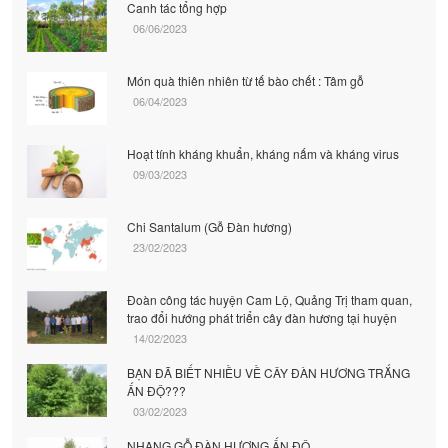
Canh tác tổng hợp
06/06/2023
Món quà thiên nhiên từ tế bào chết : Tâm gỗ
06/04/2023
Hoạt tính kháng khuẩn, kháng nấm và kháng virus
09/03/2023
Chi Santalum (Gỗ Đàn hương)
23/02/2023
Đoàn công tác huyện Cam Lộ, Quảng Trị tham quan,
trao đổi hướng phát triển cây đàn hương tại huyện
14/02/2023
BẠN ĐÃ BIẾT NHIỀU VỀ CÂY ĐÀN HƯƠNG TRẮNG
ẤN ĐỘ???
03/02/2023
NHANG GỖ ĐÀN HƯƠNG ẤN ĐỘ