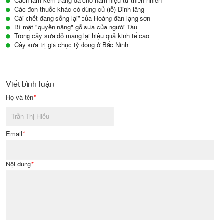
Cách làm kem trắng da cho nam hiệu từ thiên nhiên
Các đơn thuốc khác có dùng củ (rễ) Đinh lăng
Cái chết đang sống lại” của Hoàng đàn lạng sơn
Bí mật "quyền năng" gỗ sưa của người Tàu
Trồng cây sưa đỏ mang lại hiệu quả kinh tế cao
Cây sưa trị giá chục tỷ đồng ở Bắc Ninh
Viết bình luận
Họ và tên
*
Email
*
Nội dung
*