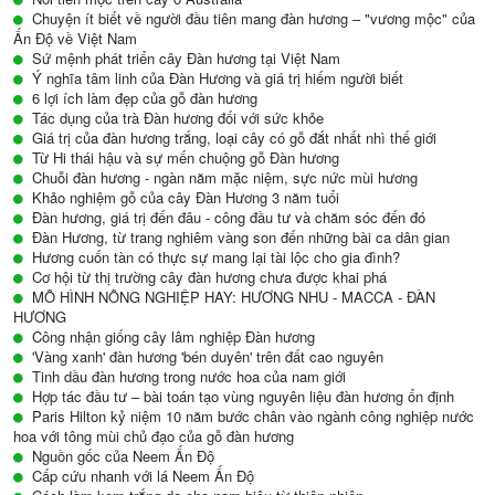
Chuyện ít biết về người đầu tiên mang đàn hương – "vương mộc" của
Ấn Độ về Việt Nam
Sứ mệnh phát triển cây Đàn hương tại Việt Nam
Ý nghĩa tâm linh của Đàn Hương và giá trị hiếm người biết
6 lợi ích làm đẹp của gỗ đàn hương
Tác dụng của trà Đàn hương đối với sức khỏe
Giá trị của đàn hương trắng, loại cây có gỗ đắt nhất nhì thế giới
Từ Hi thái hậu và sự mến chuộng gỗ Đàn hương
Chuỗi đàn hương - ngàn năm mặc niệm, sực nức mùi hương
Khảo nghiệm gỗ của cây Đàn Hương 3 năm tuổi
Đàn hương, giá trị đến đâu - công đầu tư và chăm sóc đến đó
Đàn Hương, từ trang nghiêm vàng son đến những bài ca dân gian
Hương cuốn tàn có thực sự mang lại tài lộc cho gia đình?
Cơ hội từ thị trường cây đàn hương chưa được khai phá
MÔ HÌNH NÔNG NGHIỆP HAY: HƯƠNG NHU - MACCA - ĐÀN
HƯƠNG
Công nhận giống cây lâm nghiệp Đàn hương
'Vàng xanh' đàn hương 'bén duyên' trên đất cao nguyên
Tinh dầu đàn hương trong nước hoa của nam giới
Hợp tác đầu tư – bài toán tạo vùng nguyên liệu đàn hương ổn định
Paris Hilton kỷ niệm 10 năm bước chân vào ngành công nghiệp nước
hoa với tông mùi chủ đạo của gỗ đàn hương
Nguồn gốc của Neem Ấn Độ
Cấp cứu nhanh với lá Neem Ấn Độ