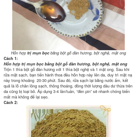
Hỗn hợp
trị mụn bọc
bằng bột gỗ đàn hương, bột nghệ, mật ong
Cách 1:
Hỗn hợp trị mụn bọc bằng bột gỗ đàn hương, bột nghệ, mật ong
Trộn 1 thìa bột gỗ đàn hương với 1 thìa bột nghệ và 1 mật ong. Sau khi
rửa mặt sạch, bạn tiến hành thoa đều hỗn hợp này lên da, duy trì mặt nạ
này trong khoảng 20-30 phút. Sau đó, rửa sạch lại bằng nước ấm, kết
quả là lỗ chân lông sạch, thông thoáng, đồng thời lượng dầu dư thừa trên
da cũng bị loại bỏ. Áp dụng 3-4 lần/tuần, “đèn pin” sẽ nhanh chóng biến
mất mà không để lại sẹo.
Cách 2: