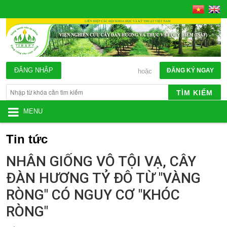
ĐĂNG NHẬP
ĐĂNG KÝ NGAY
hoặc
TÌM KIẾM
MENU
Tin tức
NHÂN GIỐNG VÔ TỘI VẠ, CÂY
ĐÀN HƯƠNG TỶ ĐÔ TỪ "VÀNG
RÒNG" CÓ NGUY CƠ "KHÓC
RÒNG"