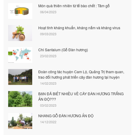
Món quà thiên nhiên từ tế bào chết : Tâm gỗ
06/04/2023
Hoạt tính kháng khuẩn, kháng nấm và kháng virus
09/03/2023
Chi Santalum (Gỗ Đàn hương)
23/02/2023
Đoàn công tác huyện Cam Lộ, Quảng Trị tham quan,
trao đổi hướng phát triển cây đàn hương tại huyện
14/02/2023
BẠN ĐÃ BIẾT NHIỀU VỀ CÂY ĐÀN HƯƠNG TRẮNG
ẤN ĐỘ???
03/02/2023
NHANG GỖ ĐÀN HƯƠNG ẤN ĐỘ
14/12/2022