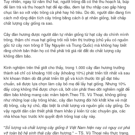
Tuy nhiên, ngay từ năm thứ hai, người trồng đã có thể thu hoạch lá, búp
để làm trà và thu hoạch hạt để
ép dầu
, đem lại thu nhập cao gấp hàng
chục lần so với việc trồng cà phê hay hồ tiêu. Do đó, người dân đang tìm
cách mở rộng diện tích cây trồng bằng cách ồ ạt nhân giống, bất chấp
chất lượng cây giống ra sao.
Cây đàn hương được người dân tự nhân giống từ hạt cây do chính mình
trồng, thậm chí mua hạt giống trôi nổi trên thị trường (chủ yếu có nguồn
gốc từ cây non trồng ở Tây Nguyên và Trung Quốc) mà không hay biết
rằng chính bản thân họ có thể phải trả giá rất đắt do chất lượng cây
không đảm bảo.
Kinh nghiệm trên thế giới cho thấy, trong 1.000 cây đàn hương trưởng
thành sẽ chỉ có khoảng 100 cây (khoảng 10%) phát triển tốt nhất và sau
khi khoan thăm dò đã phát triển lõi gỗ và kích thước lõi gỗ đạt tiêu
chuẩn, sẽ được lựa chọn làm cây bố mẹ để lấy hạt giống. Nhưng 10%
đấy cũng không thể được chọn cả, bởi còn phải theo dõi nghiêm ngặt để
đảm bảo không mang các mầm bệnh.Theo TS. Vũ Thoại, không giống
như những loại cây trồng khác, cây đàn hương đòi hỏi khắt khe về mật
độ trồng, cây ký chủ, đặc biệt là chất lượng và nguồn gốc cây giống. Do
vậy người dân cần thiết phải tham khảo ý kiến từ các chuyên gia, các
nhà khoa học trước khi quyết định trồng loại cây này.
"
Số lượng và chất lượng cây giống ở Việt Nam hiện nay có nguy cơ phá
vỡ toàn bộ hệ sinh thái cây đàn hương
." – TS. Vũ Thoại nêu thực trạng.