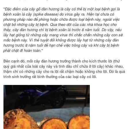
"
Đặc điểm của cây gỗ đàn hương là cây có thể bị một loại bệnh gọi là
bệnh xoăn lá cây (spike disease) do virus gây ra. Hiện tại chưa có
phương pháp nào để phòng hoặc chữa được loại bệnh này, ngoài việc
chặt bỏ những cây bị bệnh. Qua theo dõi của các nhà khoa học cho
thấy, cây đàn hương chỉ bị bệnh xoăn lá trước 8 năm tuổi. Do vậy, nếu
lấy hạt giống từ những cây mang virus thì chắc chắn những cây con sẽ
mắc bệnh này. Vì thế tuyệt đối không được lấy hạt từ những cây đàn
hương trước 8 năm tuổi để hạn chế việc trồng cây và khi cây bị bệnh
phải chặt đi hoàn toàn
."
Bên cạnh đó, mỗi cây đàn hương trưởng thành cho kích thước lõi (thứ
quý giá nhất của loài cây này và tinh dầu chỉ chứa ở lõi cây) khác nhau,
thậm chí có những cây cho ra lõi rất chậm hoặc không cho lõi. Đó là quá
trình sinh trưởng rất bình thường của các loại cây có lõi.