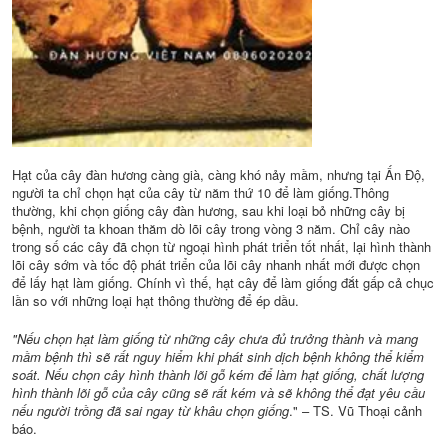
Hạt của cây đàn hương càng già, càng khó nảy mầm, nhưng tại Ấn Độ,
người ta chỉ chọn hạt của cây từ năm thứ 10 để làm giống.Thông
thường, khi chọn giống cây đàn hương, sau khi loại bỏ những cây bị
bệnh, người ta khoan thăm dò lõi cây trong vòng 3 năm. Chỉ cây nào
trong số các cây đã chọn từ ngoại hình phát triển tốt nhất, lại hình thành
lõi cây sớm và tốc độ phát triển của lõi cây nhanh nhất mới được chọn
để lấy hạt làm giống. Chính vì thế, hạt cây để làm giống đắt gấp cả chục
lần so với những loại hạt thông thường để ép dầu.
"Nếu chọn hạt làm giống từ những cây chưa đủ trưởng thành và mang
mầm bệnh thì sẽ rất nguy hiểm khi phát sinh dịch bệnh không thể kiểm
soát. Nếu chọn cây hình thành lõi gỗ kém để làm hạt giống, chất lượng
hình thành lõi gỗ của cây cũng sẽ rất kém và sẽ không thể đạt yêu cầu
nếu người trồng đã sai ngay từ khâu chọn giống
." – TS. Vũ Thoại cảnh
báo.