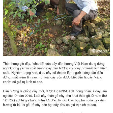
Thế nhưng giờ đây, "cha đẻ" của cây đàn hương Việt Nam đang đứng
ngồi không yên vì chất lượng cây đàn hương có nguy cơ vượt tầm kiểm
soát. Nghiêm trọng hơn, điều này có thể sẽ làm người nông dân điêu
đứng, mất niềm tin vào một loài cây vốn được biết đến là cây "
vàng
xanh
" có giá trị kinh tế cao.
Đàn hương là giống cây mới, được Bộ NN&PTNT công nhận là cây lâm
nghiệp từ năm 2019. Loài cây thân gỗ này cho khai thác gỗ từ năm thứ
12 trở đi với trị giá hàng trăm USD/kg lõi gỗ. Các bộ phận của cây đàn
hương từ lá, lõi gỗ, rễ cây đến hạt cây đều có giá trị kinh tế cao.