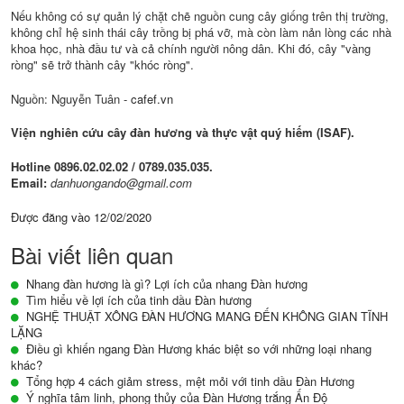
Nếu không có sự quản lý chặt chẽ nguồn cung cây giống trên thị trường,
không chỉ hệ sinh thái cây trồng bị phá vỡ, mà còn làm nản lòng các nhà
khoa học, nhà đầu tư và cả chính người nông dân. Khi đó, cây "vàng
ròng" sẽ trở thành cây "khóc ròng".
Nguồn: Nguyễn Tuân -
cafef.vn
Viện nghiên cứu cây đàn hương và thực vật quý hiếm (ISAF).
Hotline 0896.02.02.02 / 0789.035.035.
Email:
danhuongando@gmail.com
Được đăng vào
12/02/2020
Bài viết liên quan
Nhang đàn hương là gì? Lợi ích của nhang Đàn hương
Tìm hiểu về lợi ích của tinh dầu Đàn hương
NGHỆ THUẬT XÔNG ĐÀN HƯƠNG MANG ĐẾN KHÔNG GIAN TĨNH
LẶNG
Điều gì khiến ngang Đàn Hương khác biệt so với những loại nhang
khác?
Tổng hợp 4 cách giảm stress, mệt mỏi với tinh dầu Đàn Hương
Ý nghĩa tâm linh, phong thủy của Đàn Hương trắng Ấn Độ