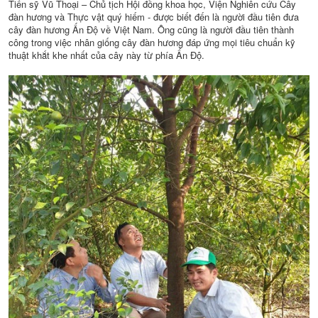
Tiến sỹ Vũ Thoại – Chủ tịch Hội đồng khoa học, Viện Nghiên cứu Cây
đàn hương và Thực vật quý hiếm - được biết đến là người đầu tiên đưa
cây đàn hương Ấn Độ về Việt Nam. Ông cũng là người đầu tiên thành
công trong việc nhân giống cây đàn hương đáp ứng mọi tiêu chuẩn kỹ
thuật khắt khe nhất của cây này từ phía Ấn Độ.