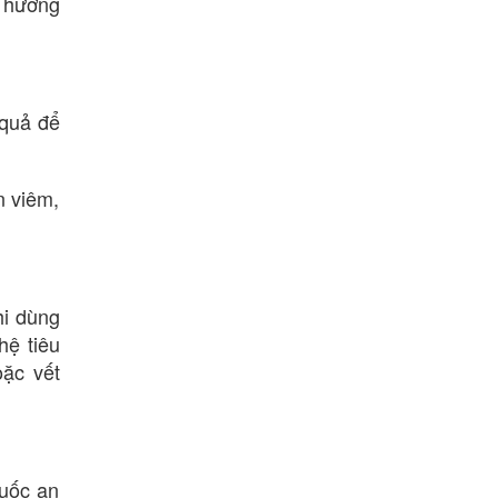
n hương
 quả để
n viêm,
hi dùng
hệ tiêu
oặc vết
huốc an