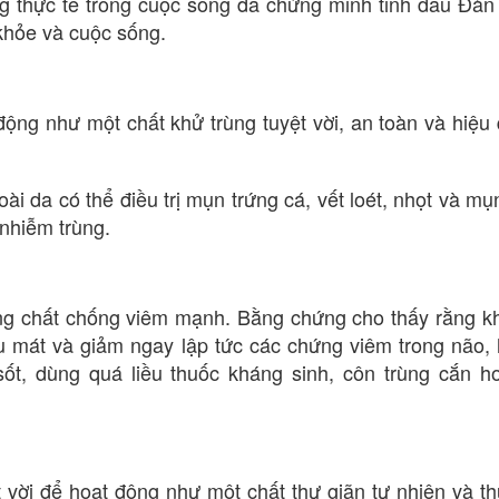
ng thực tế trong cuộc sống đã chứng minh tinh dầu Đà
 khỏe và cuộc sống.
ộng như một chất khử trùng tuyệt vời, an toàn và hiệu
ài da có thể điều trị mụn trứng cá, vết loét, nhọt và mụ
 nhiễm trùng.
ng chất chống viêm mạnh. Bằng chứng cho thấy rằng k
u mát và giảm ngay lập tức các chứng viêm trong não, 
 sốt, dùng quá liều thuốc kháng sinh, côn trùng cắn h
 vời để hoạt động như một chất thư giãn tự nhiên và t