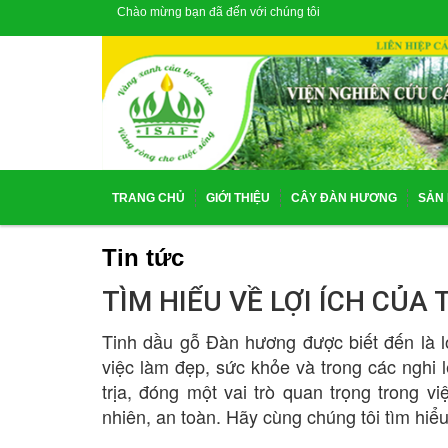
Chào mừng bạn đã đến với chúng tôi
TRANG CHỦ
GIỚI THIỆU
CÂY ĐÀN HƯƠNG
SẢN
Tin tức
TÌM HIỂU VỀ LỢI ÍCH CỦ
Tinh dầu gỗ Đàn hương được biết đến là l
việc làm đẹp, sức khỏe và trong các nghi 
trịa, đóng một vai trò quan trọng trong 
nhiên, an toàn. Hãy cùng chúng tôi tìm hiể