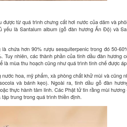
u được từ quá trình chưng cất hơi nước của dăm và phôi
hủ yếu là Santalum album (gỗ đàn hương Ấn Độ) và S
 là chứa hơn 90% rượu sesquiterpenic trong đó 50-60
%. Tuy nhiên, các thành phần của tinh dầu đàn hương 
thể là mùa thu hoạch cũng như quá trình tinh chế được á
g nước hoa, mỹ phẩm, xà phòng chất khử mùi và cũng 
socola và bánh kẹo). Ngoài ra, tinh dầu gỗ đàn hươn
oặc thực hành tâm linh. Các Phật tử tin rằng mùi hương
 tập trung trong quá trình thiền định.