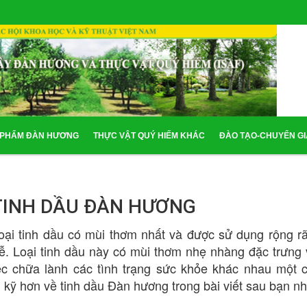
 PHẨM ĐÀN HƯƠNG
THỰC VẬT QUÝ HIẾM KHÁC
ĐÀO TẠO-CHUYỂN G
A TINH DẦU ĐÀN HƯƠNG
oại tinh dầu có mùi thơm nhất và được sử dụng rộng rã
lễ. Loại tinh dầu này có mùi thơm nhẹ nhàng đặc trưng 
việc chữa lành các tình trạng sức khỏe khác nhau một 
u kỹ hơn về tinh dầu Đàn hương trong bài viết sau bạn nh