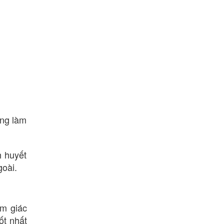
ăng làm
h huyết
goài.
ảm giác
ốt nhất