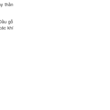
ây thần
 Dầu gỗ
các khí