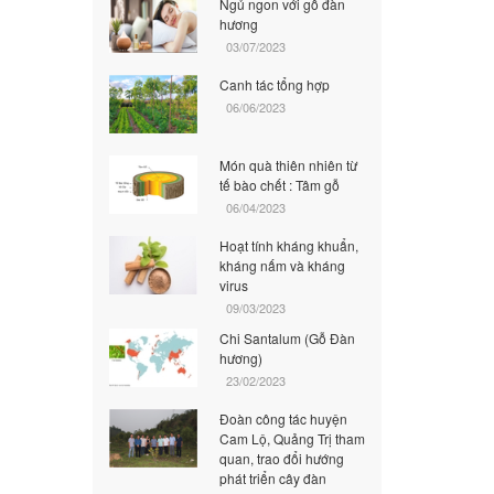
Ngủ ngon với gỗ đàn
hương
03/07/2023
Canh tác tổng hợp
06/06/2023
Món quà thiên nhiên từ
tế bào chết : Tâm gỗ
06/04/2023
Hoạt tính kháng khuẩn,
kháng nấm và kháng
virus
09/03/2023
Chi Santalum (Gỗ Đàn
hương)
23/02/2023
Đoàn công tác huyện
Cam Lộ, Quảng Trị tham
quan, trao đổi hướng
phát triển cây đàn