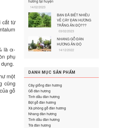
hương tại huyện
14/02/2023
BẠN ĐÃ BIẾT NHIỀU
VỀ CÂY ĐÀN HƯƠNG
 cắt từ
TRẮNG ẤN ĐỘ???
antalum
03/02/2023
NHANG GỖ ĐÀN
HƯƠNG ẤN ĐỘ
% là α-
14/12/2022
còn phụ
p dụng.
DANH MỤC SẢN PHẨM
như một
g cũng
Cây giống đàn hương
 của gỗ
Gỗ đàn hương
Tinh dầu đàn hương
Bột gỗ đàn hương
Xà phòng gỗ đàn hương
Nhang đàn hương
Tinh dầu đàn hương
Trà đàn hương