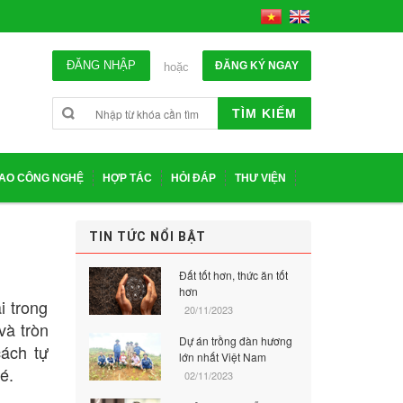
ĐĂNG NHẬP
ĐĂNG KÝ NGAY
hoặc
TÌM KIẾM
IAO CÔNG NGHỆ
HỢP TÁC
HỎI ĐÁP
THƯ VIỆN
TIN TỨC NỔI BẬT
Đất tốt hơn, thức ăn tốt
hơn
i trong
20/11/2023
và tròn
Dự án trồng đàn hương
cách tự
lớn nhất Việt Nam
é.
02/11/2023