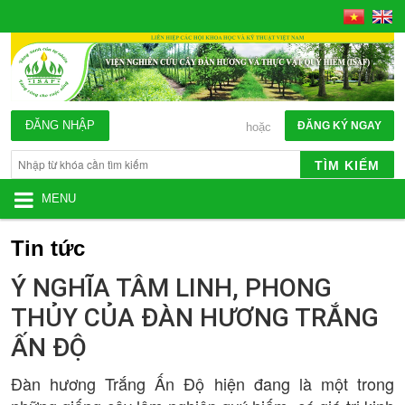
ĐĂNG NHẬP
ĐĂNG KÝ NGAY
hoặc
TÌM KIẾM
MENU
Tin tức
Ý NGHĨA TÂM LINH, PHONG
THỦY CỦA ĐÀN HƯƠNG TRẮNG
ẤN ĐỘ
Đàn hương Trắng Ấn Độ hiện đang là một trong