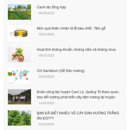
Canh tác tổng hợp
06/06/2023
Món quà thiên nhiên từ tế bào chết : Tâm gỗ
06/04/2023
Hoạt tính kháng khuẩn, kháng nấm và kháng virus
09/03/2023
Chi Santalum (Gỗ Đàn hương)
23/02/2023
Đoàn công tác huyện Cam Lộ, Quảng Trị tham quan,
trao đổi hướng phát triển cây đàn hương tại huyện
14/02/2023
BẠN ĐÃ BIẾT NHIỀU VỀ CÂY ĐÀN HƯƠNG TRẮNG
ẤN ĐỘ???
03/02/2023