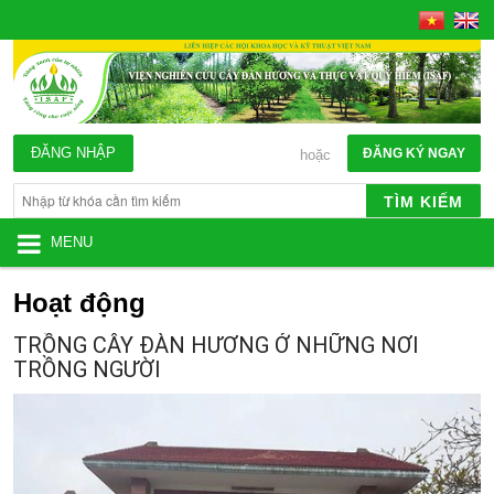
ĐĂNG NHẬP
ĐĂNG KÝ NGAY
hoặc
TÌM KIẾM
MENU
Hoạt động
TRỒNG CÂY ĐÀN HƯƠNG Ở NHỮNG NƠI
TRỒNG NGƯỜI