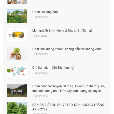
Canh tác tổng hợp
06/06/2023
Món quà thiên nhiên từ tế bào chết : Tâm gỗ
06/04/2023
Hoạt tính kháng khuẩn, kháng nấm và kháng virus
09/03/2023
Chi Santalum (Gỗ Đàn hương)
23/02/2023
Đoàn công tác huyện Cam Lộ, Quảng Trị tham quan,
trao đổi hướng phát triển cây đàn hương tại huyện
14/02/2023
BẠN ĐÃ BIẾT NHIỀU VỀ CÂY ĐÀN HƯƠNG TRẮNG
ẤN ĐỘ???