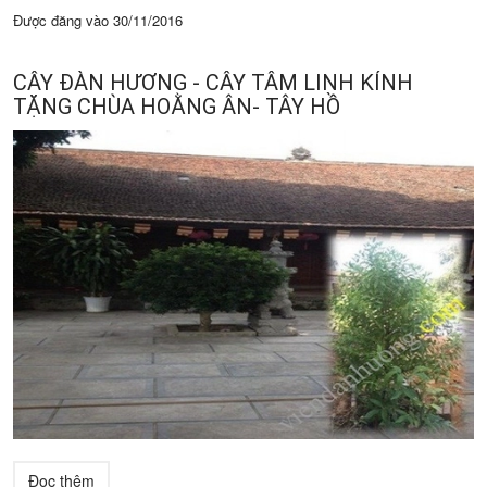
Được đăng vào
30/11/2016
CÂY ĐÀN HƯƠNG - CÂY TÂM LINH KÍNH
TẶNG CHÙA HOẰNG ÂN- TÂY HỒ
Đọc thêm