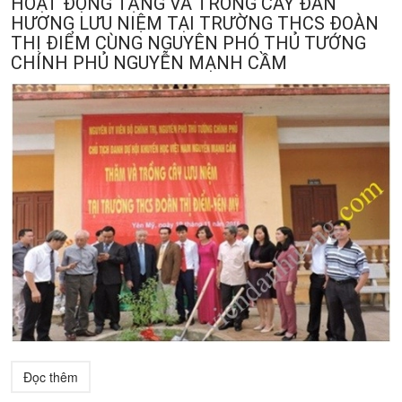
HOẠT ĐỘNG TẶNG VÀ TRỒNG CÂY ĐÀN
HƯƠNG LƯU NIỆM TẠI TRƯỜNG THCS ĐOÀN
THỊ ĐIỂM CÙNG NGUYÊN PHÓ THỦ TƯỚNG
CHÍNH PHỦ NGUYỄN MẠNH CẦM
Đọc thêm