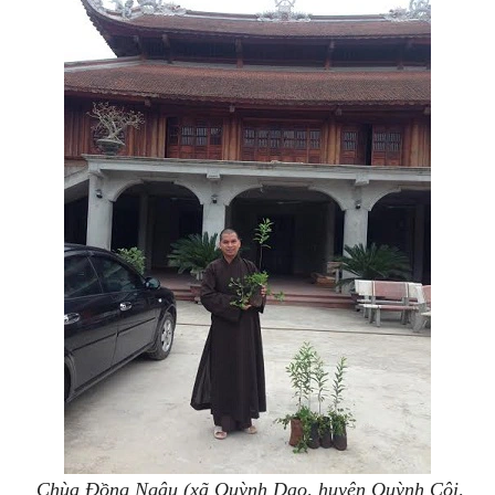
Chùa Đồng Ngậu (xã Quỳnh Dao, huyện Quỳnh Côi,