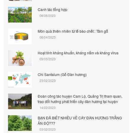
Canh tác tổng hợp
06/06/2023
Món quà thiên nhiên từ tế bào chết : Tâm gỗ
06/04/2023
Hoạt tính kháng khuẩn, kháng nấm và kháng virus
09/03/2023
Chi Santalum (Gỗ Đàn hương)
23/02/2023
Đoàn công tác huyện Cam Lộ, Quảng Trị tham quan,
trao đổi hướng phát triển cây đàn hương tại huyện
14/02/2023
BẠN ĐÃ BIẾT NHIỀU VỀ CÂY ĐÀN HƯƠNG TRẮNG
ẤN ĐỘ???
03/02/2023