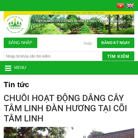
ĐĂNG NHẬP
ĐĂNG KÝ NGAY
hoặc
TÌM KIẾM
MENU
Tin tức
CHUỖI HOẠT ĐỘNG DÂNG CÂY
TÂM LINH ĐÀN HƯƠNG TẠI CÕI
TÂM LINH