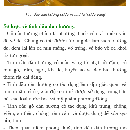
Tinh dầu đàn hương được ví như là “nước vàng”
Sơ lược về tinh dầu đàn hương:
- Gỗ đàn hương chính là phương thuốc của rất nhiều vấn
đề về da. Chúng có thể được sử dụng để làm sạch, dưỡng
da, đem lại làn da mịn màng, vô trùng, và bảo vệ da khỏi
tia tử ngoại.
- Tinh dầu đàn hương có màu vàng từ nhạt tới đậm; có
mùi gỗ, trầm, ngọt, khá lạ, huyền ảo và đặc biệt hương
thơm rất dai dẳng.
- Tinh dầu đàn hương có tác dụng làm dịu giác quan và
minh mẫn trí óc, giải độc cơ thể, được sử dụng trong hầu
hết các loại nước hoa và mỹ phẩm phương Đông.
- Tinh dầu gỗ đàn hương có tác dụng khử trùng, chống
viêm, an thần, chống trầm cảm và được dung để xóa sẹo
nồi, lõm.
- Theo quan niệm phong thuỷ, tinh dầu đàn hương tạo