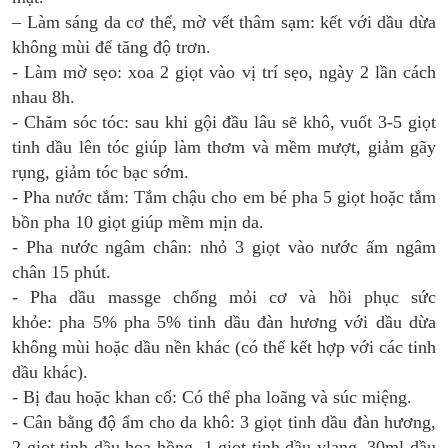
– Làm sáng da cơ thể, mờ vết thâm sạm: kết với dầu dừa
không mùi để tăng độ trơn.
- Làm mờ sẹo: xoa 2 giọt vào vị trí sẹo, ngày 2 lần cách
nhau 8h.
- Chăm sóc tóc: sau khi gội đầu lâu sẽ khô, vuốt 3-5 giọt
tinh dầu lên tóc giúp làm thơm và mềm mượt, giảm gãy
rụng, giảm tóc bạc sớm.
- Pha nước tắm: Tắm chậu cho em bé pha 5 giọt hoặc tắm
bồn pha 10 giọt giúp mềm mịn da.
- Pha nước ngâm chân: nhỏ 3 giọt vào nước ấm ngâm
chân 15 phút.
- Pha dầu massge chống mỏi cơ và hồi phục sức
khỏe: pha 5% pha 5% tinh dầu đàn hương với dầu dừa
không mùi hoặc dầu nền khác (có thể kết hợp với các tinh
dầu khác).
- Bị đau hoặc khan cổ: Có thể pha loãng và súc miệng.
- Cân bằng độ ẩm cho da khô: 3 giọt tinh dầu đàn hương,
2 giọt tinh dầu hoa hồng, 1 giọt tinh dầu ylang, 30ml dầu