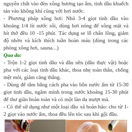
nguyên chất vào đèn xông hương tạo ẩm, tinh dầu khuếch
tán vào không khí cùng với hơi nước.
- Phương pháp xông hơi: Nhỏ 3-4 giọt tinh dầu vào
khoảng 1/4 lít nước sôi, dùng hơi nóng để xông mặt và
hít thở đều 10 -15 phút. Tác dụng se lỗ chân lông, giảm
độ nhờn và kích thích tuần hoàn máu (dùng trong các
phòng xông hơi, sauna...)
Qua da:
- Trộn 1-2 giọt tinh dầu và dầu nền (dầu thực vật) hoặc
pha với các loại tinh dầu khác, thoa nhẹ toàn thân, chống
mệt mỏi, giảm căng thẳng.
- Dùng để tắm bằng cách pha vào bồn nước ấm từ 15-30
giọt tinh dầu, ngâm mình trong nước khoảng 15-30 phút
để thư giãn hoàn toàn và có một làn da mượt mà.
- Có thể sử dụng như một loại dầu xả hoàn hảo: cho từ 1-
2 giọt vào nước ấm, thoa đều lên tóc sau khi gội đầu.