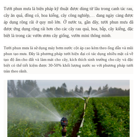
Tưới phun mưa là biện pháp kỹ thuật được dùng từ lâu trong canh tác rau,
cây ăn quả, đồng cỏ, hoa kiểng, cây công nghiệp,… đang ngày càng được
áp dụng rộng rãi ở quy mô lớn. Ở nước ta, gần đây, tưới phun mưa đã
được ứng dụng rộng rải hơn cho các cây rau quả, hoa, bắp, cây kiểng, đặc
biệt là trong các vườn ươm cây giống, vườn mini thông minh.
Tưới phun mưa là sử dụng máy bơm nước cột áp cao kèm theo ống dẫn và mũi
phun tạo mưa. Đây là phương pháp tưới hiện đại có tác dụng nhiều mặt cả về
tạo độ ẩm cho đất và làm mát cho cây, kích thích sinh trưởng cho cây và đặc
biệt có thể tiết kiệm được 30-50% khối lượng nước so với phương pháp tưới
tràn theo rãnh.