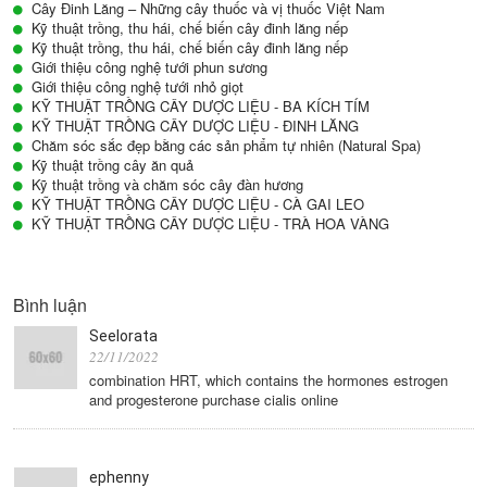
Cây Đinh Lăng – Những cây thuốc và vị thuốc Việt Nam
Kỹ thuật trồng, thu hái, chế biến cây đinh lăng nếp
Kỹ thuật trồng, thu hái, chế biến cây đinh lăng nếp
Giới thiệu công nghệ tưới phun sương
Giới thiệu công nghệ tưới nhỏ giọt
KỸ THUẬT TRỒNG CÂY DƯỢC LIỆU - BA KÍCH TÍM
KỸ THUẬT TRỒNG CÂY DƯỢC LIỆU - ĐINH LĂNG
Chăm sóc sắc đẹp bằng các sản phẩm tự nhiên (Natural Spa)
Kỹ thuật trồng cây ăn quả
Kỹ thuật trồng và chăm sóc cây đàn hương
KỸ THUẬT TRỒNG CÂY DƯỢC LIỆU - CÀ GAI LEO
KỸ THUẬT TRỒNG CÂY DƯỢC LIỆU - TRÀ HOA VÀNG
Bình luận
Seelorata
22/11/2022
combination HRT, which contains the hormones estrogen
and progesterone purchase cialis online
ephenny