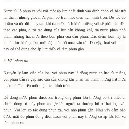
Nước từ lỗ phun ra vòi với một áp lực nhất định vào đỉnh chóp và bật trở
lại thành những giọt mưa phân bố trên một diện tích hình tròn. Do tốc độ
li tâm và tốc độ quay sau khi tia nước tách khỏi miệng vòi sẽ phân tán đều
theo các phía, dưới tác dụng của lực cản không khí, tia nước phân nhỏ
thành những hạt mưa theo bốn phía của đầu phun. Đặc điểm loại này là
khi áp lực không lớn; mức độ phân bố mưa vẫn tốt. Do vậy, loại vòi phun
này có thể dùng cho áp lực thấp và tầm phun gần.
b. Vòi phun tia:
Nguyên lý làm việc của loại vòi phun này là dòng nước áp lực từ miệng
vòi phun bắn ra gặp sức cản của không khí phân tán thành những hạt mưa
phân bố đều trên một diện tích hình tròn.
Để dòng nước phun được xa, trong ống phun lớn thường bố trí thiết bị
chỉnh dòng. ở máy phun áp lực lớn người ta thường bố trí hai loại vòi
phun. Vòi lớn có tác dụng phun xa, vòi nhỏ phun gần. Như vậy đảm bảo
được mật độ phun đồng đều. Loại vòi phun này thường có áp lực lớn và
tầm phun xa.