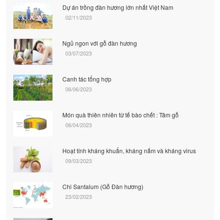
Dự án trồng đàn hương lớn nhất Việt Nam
02/11/2023
Ngủ ngon với gỗ đàn hương
03/07/2023
Canh tác tổng hợp
06/06/2023
Món quà thiên nhiên từ tế bào chết : Tâm gỗ
06/04/2023
Hoạt tính kháng khuẩn, kháng nấm và kháng virus
09/03/2023
Chi Santalum (Gỗ Đàn hương)
23/02/2023