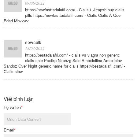
09/06/2022
https://newfasttadalafil.com/ - Cialis i. Jrmpxh buy cialis
pills https://newfasttadalafil.com/ - Cialis Cialis A Que
Edad Mbvvwv
sowcalk
15/04/2022
https://bestadalafil.com/ - cialis vs viagra non generic
cialis sale Pcxfkp Nzpnzg Sale Amoxicilina Amoxiclav
Sandoz Over Night generic name for cialis https://bestadalafil.com/ -
Cialis slow
Viết bình luận
Họ và tên
*
Email
*