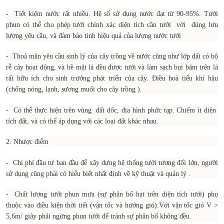
- Tiết kiệm nước rất nhiều. Hệ số sử dụng nước đạt từ 90-95%. Tưới
phun có thể cho phép tưới chính xác diện tích cần tưới với đúng lưu
lượng yêu cầu, và đảm bảo tính hiệu quả của lượng nước tưới
- Thoả mãn yêu cầu sinh lý của cây trồng về nước cũng như lớp đất có bộ
rễ cây hoạt động, và bề mặt lá đều được tưới và làm sạch bụi bám trên lá
rất hữu ích cho sinh trưởng phát triển của cây. Điều hoà tiểu khí hậu
(chống nóng, lạnh, sương muối cho cây trồng ).
- Có thể thực hiện trên vùng đất dốc, địa hình phức tạp. Chiếm ít diện
tích đất, và có thể áp dụng với các loại đất khác nhau.
2. Nhược điểm
- Chi phí đầu tư ban đầu để xây dựng hệ thống tưới tương đối lớn, người
sử dụng cũng phải có hiểu biết nhất định về kỹ thuật và quản lý .
- Chất lượng tưới phun mưa (sự phân bố hạt trên diện tích tưới) phụ
thuộc vào điều kiện thời tiết (vận tốc và hướng gió).Với vận tốc gió V >
5,6m/ giây phải ngừng phun tưới để tránh sự phân bố không đều.