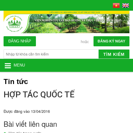
ĐĂNG NHẬP
ĐĂNG KÝ NGAY
hoặc
TÌM KIẾM
MENU
Tin tức
HỢP TÁC QUỐC TẾ
Được đăng vào
13/04/2016
Bài viết liên quan