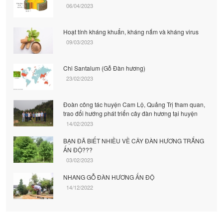
06/04/2023
Hoạt tính kháng khuẩn, kháng nấm và kháng virus
09/03/2023
Chi Santalum (Gỗ Đàn hương)
23/02/2023
Đoàn công tác huyện Cam Lộ, Quảng Trị tham quan,
trao đổi hướng phát triển cây đàn hương tại huyện
14/02/2023
BẠN ĐÃ BIẾT NHIỀU VỀ CÂY ĐÀN HƯƠNG TRẮNG
ẤN ĐỘ???
03/02/2023
NHANG GỖ ĐÀN HƯƠNG ẤN ĐỘ
14/12/2022