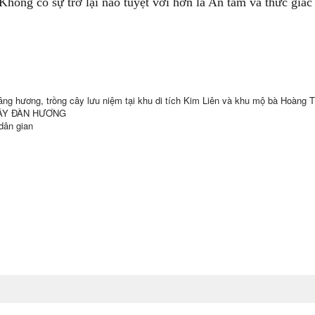
 Không có sự trở lại nào tuyệt vời hơn là An tâm và thức giấc
ng hương, trồng cây lưu niệm tại khu di tích Kim Liên và khu mộ bà Hoàng T
CÂY ĐÀN HƯƠNG
dân gian