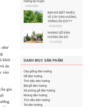
hương tại huyện
14/02/2023
BẠN ĐÃ BIẾT NHIỀU
VỀ CÂY ĐÀN HƯƠNG
TRẮNG ẤN ĐỘ???
03/02/2023
NHANG GỖ ĐÀN
HƯƠNG ẤN ĐỘ
14/12/2022
i như
ng
à khói
DANH MỤC SẢN PHẨM
 và ăn
Cây giống đàn hương
y vào
Gỗ đàn hương
Tinh dầu đàn hương
Bột gỗ đàn hương
của gia
Xà phòng gỗ đàn hương
Nhang đàn hương
ợi
Tinh dầu đàn hương
 hưởng
Trà đàn hương