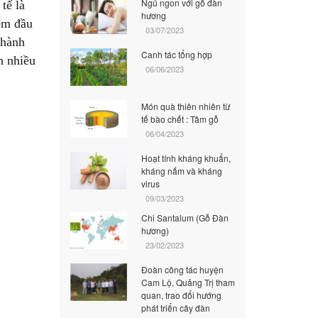
Ngủ ngon với gỗ đàn
tế là
hương
ệm đầu
03/07/2023
thành
Canh tác tổng hợp
n nhiều
06/06/2023
Món quà thiên nhiên từ
tế bào chết : Tâm gỗ
06/04/2023
Hoạt tính kháng khuẩn,
kháng nấm và kháng
virus
09/03/2023
Chi Santalum (Gỗ Đàn
hương)
23/02/2023
Đoàn công tác huyện
Cam Lộ, Quảng Trị tham
quan, trao đổi hướng
phát triển cây đàn