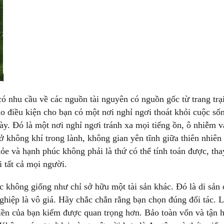
có nhu cầu về các nguồn tài nguyên có nguồn gốc từ trang trạ
ạo điều kiện cho bạn có một nơi nghỉ ngơi thoát khỏi cuộc số
gày. Đó là một nơi nghỉ ngơi tránh xa mọi tiếng ồn, ô nhiễm v
hở không khí trong lành, không gian yên tĩnh giữa thiên nhiên
hỏe và hạnh phúc không phải là thứ có thể tính toán được, tha
i tất cả mọi người.
c không giống như chỉ sở hữu một tài sản khác. Đó là di sản 
ghiệp là vô giá. Hãy chắc chắn rằng bạn chọn đúng đối tác. L
tiền của bạn kiếm được quan trọng hơn. Bảo toàn vốn và tận