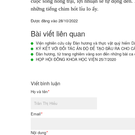
cuộc sống nông trại, lợi nhuận sẽ tự động đến.
những tiếng chim hót líu lo ấy.
Được đăng vào
28/10/2022
Bài viết liên quan
Viện nghiên cứu cây Đàn hương và thực vật quý hiếm Dâ
KÝ KẾT VỚI ĐỐI TÁC ẤN ĐỘ ĐỂ TẠO ĐẦU RA CHO 
Đàn hương, từ trang nghiêm vàng son đến những bài ca 
HỌP HỘI ĐỒNG KHOA HỌC VIỆN 25/7/2020
Viết bình luận
Họ và tên
*
Email
*
Nội dung
*