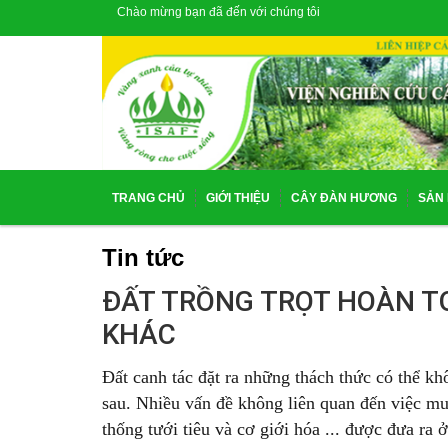
Chào mừng bạn đã đến với chúng tôi
TRANG CHỦ
GIỚI THIỆU
CÂY ĐÀN HƯƠNG
SẢN
Tin tức
ĐẤT TRỒNG TRỌT HOÀN T
KHÁC
Đất canh tác đặt ra những thách thức có thể kh
sau. Nhiều vấn đề không liên quan đến việc mu
thống tưới tiêu và cơ giới hóa ... được đưa ra ở