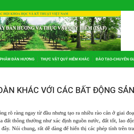
 PHẨM ĐÀN HƯƠNG
THỰC VẬT QUÝ HIẾM KHÁC
ĐÀO TẠO-CHUYỂN G
OÀN KHÁC VỚI CÁC BẤT ĐỘNG SẢ
ông rõ ràng ngay từ đầu nhưng tạo ra nhiều rào cản ở giai đo
a đất thông thường như xác định nguồn nước, đất tốt, lao độ
 đây. Nói chung, rất dễ dàng để hiển thị các phép tính trên tr