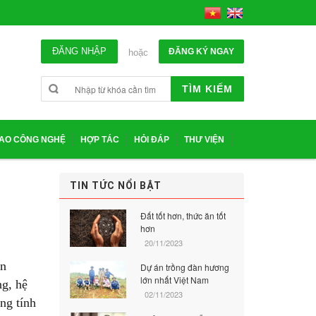
ĐĂNG NHẬP
ĐĂNG KÝ NGAY
hoặc
TÌM KIẾM
IAO CÔNG NGHỆ
HỢP TÁC
HỎI ĐÁP
THƯ VIỆN
TIN TỨC NỔI BẬT
N
Đất tốt hơn, thức ăn tốt
hơn
20/11/2023
ạn
Dự án trồng đàn hương
lớn nhất Việt Nam
ng, hệ
02/11/2023
ang tính