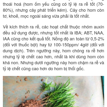
thoái hoá (hom ốm yếu cũng có tỷ lệ ra rễ tốt (70-
80%), nhưng cây phát triển kém). Cây cho hom còn
tơ, khoẻ, mọc ngoài sáng vừa phải là tốt nhất.
Về kích thích ra rễ, các hoạt chất thuộc nhóm auxin
đều sử dụng được, nhưng tốt nhất là IBA; ABT, NAA,
IAA cũng cho kết quả tốt. Nồng độ an toàn từ 0,5-2%
(đối với thuốc bột) hay từ 100-150ppm/ 4giờ (đối với
dung dịch). Trên ngưỡng này, hom chóng ra rễ hơn
nhưng tỷ lệ chết cao hơn, nhất là khi dùng hom còn
khá non. Nhưng dưới ngưỡng này hom chậm ra rễ và
tỷ lệ chết cũng cao hơn do hom bị thối gốc.