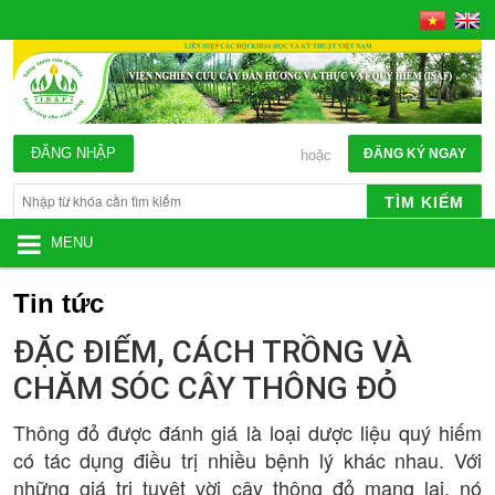
ĐĂNG NHẬP
ĐĂNG KÝ NGAY
hoặc
TÌM KIẾM
MENU
Tin tức
ĐẶC ĐIỂM, CÁCH TRỒNG VÀ
CHĂM SÓC CÂY THÔNG ĐỎ
Thông đỏ được đánh giá là loại dược liệu quý hiếm
có tác dụng điều trị nhiều bệnh lý khác nhau. Với
những giá trị tuyệt vời cây thông đỏ mang lại, nó