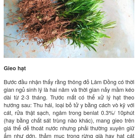
Gieo hạt
Bước đầu nhận thấy rằng thông đỏ Lâm Đồng có thời
gian ngủ sinh lý là hai năm và thời gian nảy mầm kéo
dài từ 2-3 tháng. Trước mắt có thể xử lý hạt theo
hướng sau: Thu hái, loại bỏ tử y bằng cách vò kỹ với
cát, rửa thật sạch, ngâm trong benlat 0.3%/ 10phút
(hay bằng chất sát trùng nào khác), mang gieo trên
giá thể dễ thoát nước nhưng phải thường xuyên giữ
ẩm như dớn, thảm mục trong rừng già hay hạt cát