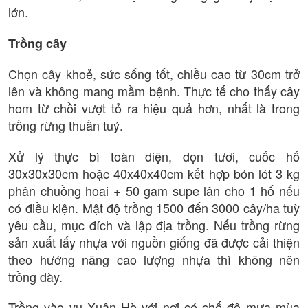
lớn.
Trồng cây
Chọn cây khoẻ, sức sống tốt, chiều cao từ 30cm trở
lên và không mang mầm bệnh. Thực tế cho thấy cây
hom từ chồi vượt tỏ ra hiệu quả hơn, nhất là trong
trồng rừng thuần tuý.
Xử lý thực bì toàn diện, dọn tươi, cuốc hố
30x30x30cm hoặc 40x40x40cm kết hợp bón lót 3 kg
phân chuồng hoai + 50 gam supe lân cho 1 hố nếu
có điều kiện. Mật độ trồng 1500 đến 3000 cây/ha tuỳ
yêu cầu, mục đích và lập địa trồng. Nếu trồng rừng
sản xuất lấy nhựa với nguồn giống đã được cải thiện
theo hướng nâng cao lượng nhựa thì không nên
trồng dày.
Trồng vào vụ Xuân Hè với nơi có chế độ mưa mùa