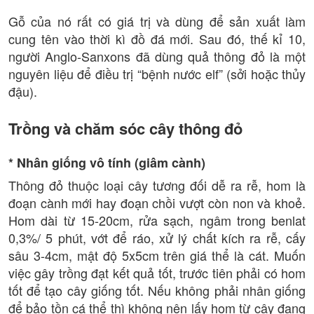
Gỗ của nó rất có giá trị và dùng để sản xuất làm
cung tên vào thời kì đồ đá mới. Sau đó, thế kỉ 10,
người Anglo-Sanxons đã dùng quả thông đỏ là một
nguyên liệu để điều trị “bệnh nước elf” (sởi hoặc thủy
đậu).
Trồng và chăm sóc cây thông đỏ
* Nhân giống vô tính (giâm cành)
Thông đỏ thuộc loại cây tương đối dễ ra rễ, hom là
đoạn cành mới hay đoạn chồi vượt còn non và khoẻ.
Hom dài từ 15-20cm, rửa sạch, ngâm trong benlat
0,3%/ 5 phút, vớt để ráo, xử lý chất kích ra rễ, cấy
sâu 3-4cm, mật độ 5x5cm trên giá thể là cát. Muốn
việc gây trồng đạt kết quả tốt, trước tiên phải có hom
tốt để tạo cây giống tốt. Nếu không phải nhân giống
để bảo tồn cá thể thì không nên lấy hom từ cây đang