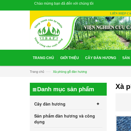
Chào mừng bạn đã đến với chúng tôi
TRANG CHỦ
GIỚI THIỆU
CÂY ĐÀN HƯƠNG
SẢN
—›
Trang chủ
Xà phòng gỗ đàn hương
Xà 
Danh mục sản phẩm
Cây đàn hương
Sản phẩm đàn hương và công
dụng