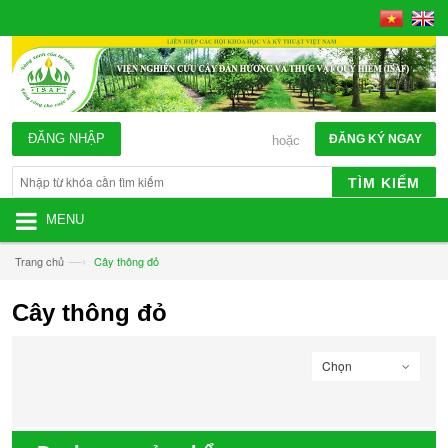
ĐĂNG NHẬP
ĐĂNG KÝ NGAY
hoặc
TÌM KIẾM
MENU
—›
Trang chủ
Cây thông đỏ
Cây thông đỏ
Chọn