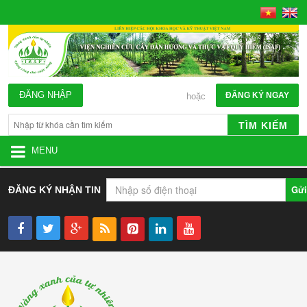
ĐĂNG NHẬP
ĐĂNG KÝ NGAY
hoặc
TÌM KIẾM
MENU
Gửi
ĐĂNG KÝ NHẬN TIN